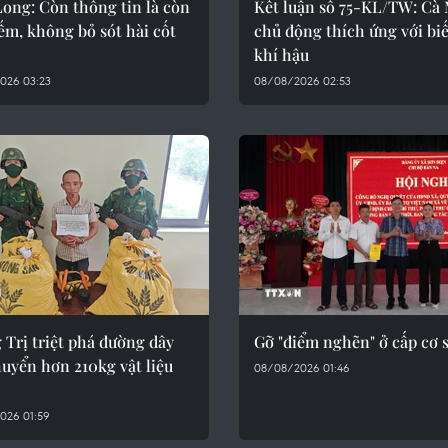
ong: Còn thông tin là còn
Kết luận số 75-KL/TW: Cà
ếm, không bỏ sót hài cốt
chủ động thích ứng với bi
khí hậu
026 03:23
08/08/2026 02:53
Trị triệt phá đường dây
Gỡ "điểm nghẽn" ở cấp cơ 
uyển hơn 210kg vật liệu
08/08/2026 01:46
026 01:59