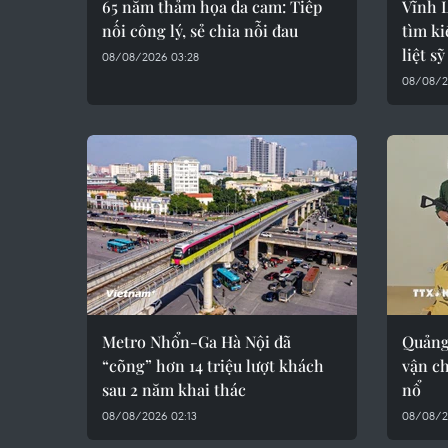
65 năm thảm họa da cam: Tiếp
Vĩnh L
nối công lý, sẻ chia nỗi đau
tìm ki
liệt sỹ
08/08/2026 03:28
08/08/2
Metro Nhổn-Ga Hà Nội đã
Quảng 
“cõng” hơn 14 triệu lượt khách
vận ch
sau 2 năm khai thác
nổ
08/08/2026 02:13
08/08/2