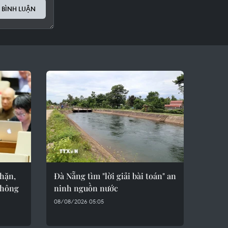
 BÌNH LUẬN
hặn,
Đà Nẵng tìm "lời giải bài toán" an
thông
ninh nguồn nước
08/08/2026 05:05