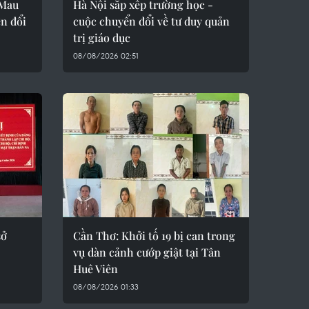
 Mau
Hà Nội sắp xếp trường học -
ến đổi
cuộc chuyển đổi về tư duy quản
trị giáo dục
08/08/2026 02:51
sở
Cần Thơ: Khởi tố 19 bị can trong
vụ dàn cảnh cướp giật tại Tân
Huê Viên
08/08/2026 01:33