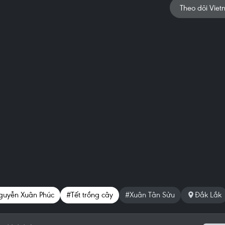
Theo dõi Viet
guyễn Xuân Phúc
#Tết trồng cây
#Xuân Tân Sửu
Đắk Lắk