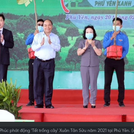
húc phát động 'Tết trồng cây' Xuân Tân Sửu năm 2021 tại Phú Yên.