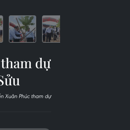
 tham dự
 Sửu
yễn Xuân Phúc tham dự