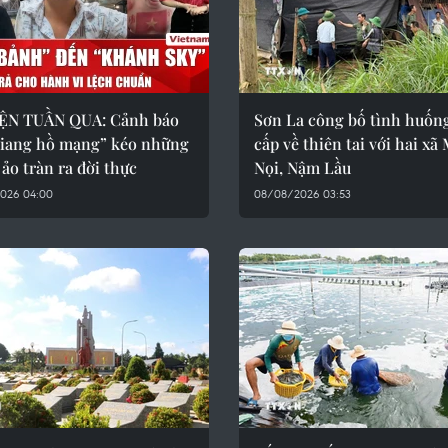
N TUẦN QUA: Cảnh báo
Sơn La công bố tình huốn
giang hồ mạng” kéo những
cấp về thiên tai với hai xã
 ảo tràn ra đời thực
Nọi, Nậm Lầu
026 04:00
08/08/2026 03:53