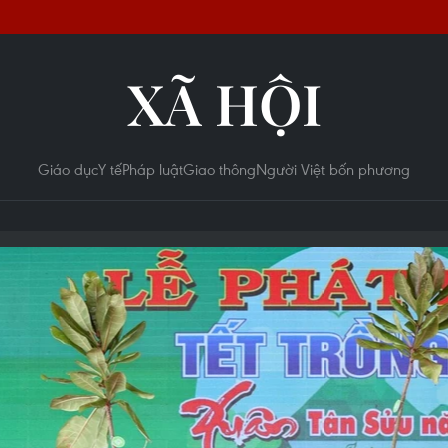
XÃ HỘI
Giáo dục
Y tế
Pháp luật
Giao thông
Người Việt bốn phương