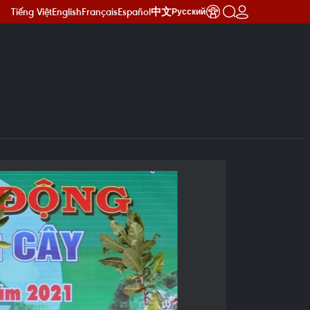
Tiếng Việt
English
Français
Español
中文
Русский