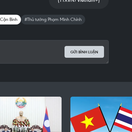
(TTXVN/Vietnam+)
 Cận Bình
#Thủ tướng Phạm Minh Chính
GỬI BÌNH LUẬN