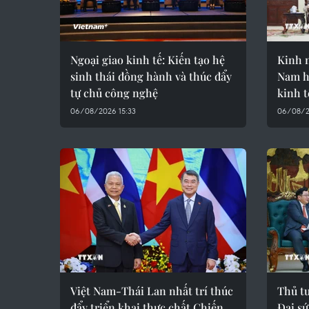
Ngoại giao kinh tế: Kiến tạo hệ
Kinh 
sinh thái đồng hành và thúc đẩy
Nam h
tự chủ công nghệ
kinh t
06/08/2026 15:33
06/08/2
Việt Nam-Thái Lan nhất trí thúc
Thủ t
đẩy triển khai thực chất Chiến
Đại sứ