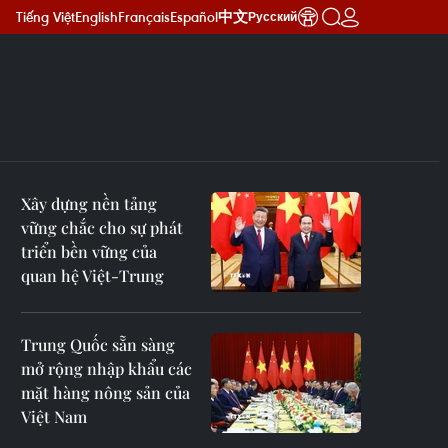
Tiếng Việt
English
Français
Español
中文
Русский
Xây dựng nền tảng
vững chắc cho sự phát
triển bền vững của
quan hệ Việt-Trung
Trung Quốc sẵn sàng
mở rộng nhập khẩu các
mặt hàng nông sản của
Việt Nam