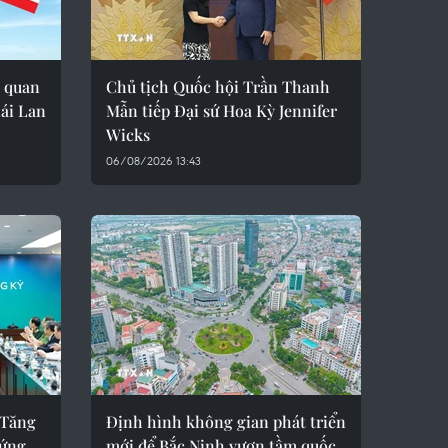
 quan
Chủ tịch Quốc hội Trần Thanh
ái Lan
Mẫn tiếp Đại sứ Hoa Kỳ Jennifer
Wicks
06/08/2026 13:43
 Tăng
Định hình không gian phát triển
 ứng
mới để Bắc Ninh vươn tầm quốc