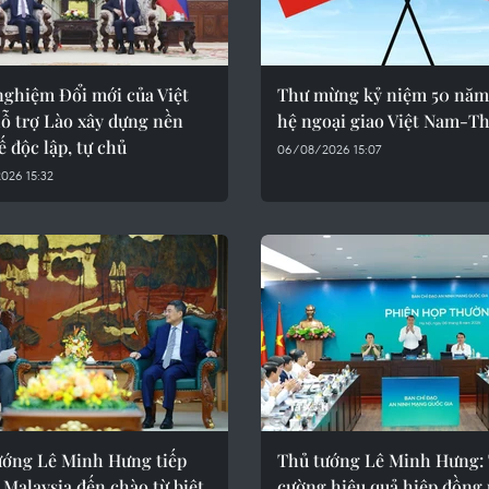
nghiệm Đổi mới của Việt
Thư mừng kỷ niệm 50 năm
ỗ trợ Lào xây dựng nền
hệ ngoại giao Việt Nam-Th
ế độc lập, tự chủ
06/08/2026 15:07
026 15:32
ướng Lê Minh Hưng tiếp
Thủ tướng Lê Minh Hưng:
 Malaysia đến chào từ biệt
cường hiệu quả hiệp đồng