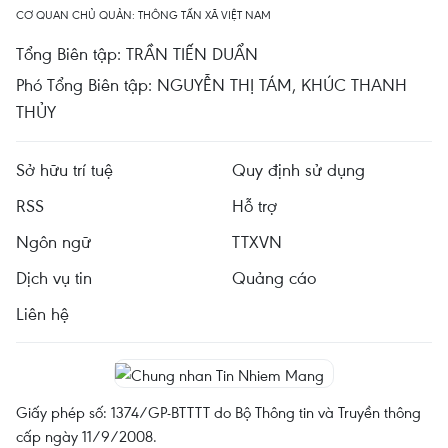
CƠ QUAN CHỦ QUẢN: THÔNG TẤN XÃ VIỆT NAM
Tổng Biên tập: TRẦN TIẾN DUẨN
Phó Tổng Biên tập: NGUYỄN THỊ TÁM, KHÚC THANH
THỦY
Sở hữu trí tuệ
Quy định sử dụng
RSS
Hỗ trợ
Ngôn ngữ
TTXVN
Dịch vụ tin
Quảng cáo
Liên hệ
Giấy phép số: 1374/GP-BTTTT do Bộ Thông tin và Truyền thông
cấp ngày 11/9/2008.