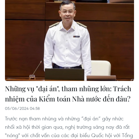
Những vụ "đại án", tham nhũng lớn: Trách
nhiệm của Kiểm toán Nhà nước đến đâu?
05/06/2024 04:58
Trước nạn tham nhũng và những “đại án” gây nhức
nhối xã hội thời gian qua, nghị trường sáng nay đã rất
"nóng" với chất vấn của các đại biểu Quốc hội với Tổng