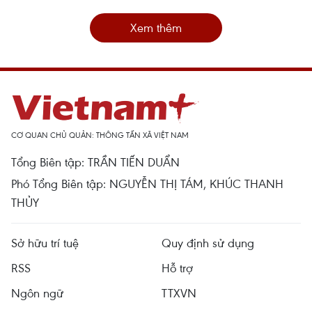
Xem thêm
CƠ QUAN CHỦ QUẢN: THÔNG TẤN XÃ VIỆT NAM
Tổng Biên tập: TRẦN TIẾN DUẨN
Phó Tổng Biên tập: NGUYỄN THỊ TÁM, KHÚC THANH
THỦY
Sở hữu trí tuệ
Quy định sử dụng
RSS
Hỗ trợ
Ngôn ngữ
TTXVN