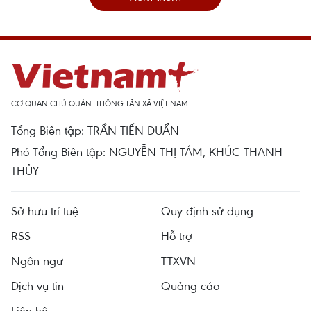
CƠ QUAN CHỦ QUẢN: THÔNG TẤN XÃ VIỆT NAM
Tổng Biên tập: TRẦN TIẾN DUẨN
Phó Tổng Biên tập: NGUYỄN THỊ TÁM, KHÚC THANH
THỦY
Sở hữu trí tuệ
Quy định sử dụng
RSS
Hỗ trợ
Ngôn ngữ
TTXVN
Dịch vụ tin
Quảng cáo
Liên hệ