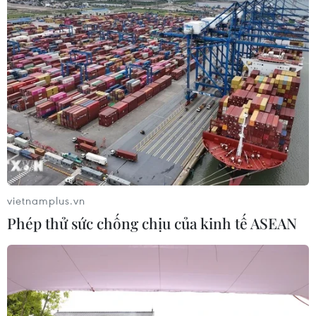
05/08/2026 22:58
Ngoại giao khoa học-
công nghệ trở thành trụ cột mới của
nền đối ngoại Việt Nam
05/08/2026 14:56
Xem thêm
vietnamplus.vn
Phép thử sức chống chịu của kinh tế ASEAN
CƠ QUAN CHỦ QUẢN: THÔNG TẤN XÃ VIỆT NAM
Tổng Biên tập: TRẦN TIẾN DUẨN