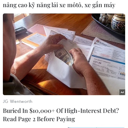
nâng cao kỹ năng lái xe môtô, xe gắn máy
#iPad mini
#Máy tính bảng
#Tim Cook
#Ứng dụng iPad
Cook
Theo dõi VietnamPlus
TIN CÙNG CHUYÊN MỤC
JG Wentworth
Buried In $10,000+ Of High-Interest Debt?
Naver và NVIDIA tăng tốc xây dựng
Read Page 2 Before Paying
“Nhà máy AI,” hướng tới doanh thu
từ năm 2027