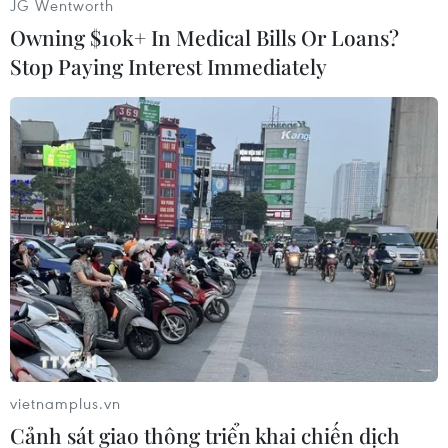
JG Wentworth
nghìn ứng dụng iPad mà không gặp phải bất cứ
Owning $10k+ In Medical Bills Or Loans?
vấn đề gì./.
Stop Paying Interest Immediately
Đại Hải (Vietnam+)
vietnamplus.vn
Cảnh sát giao thông triển khai chiến dịch