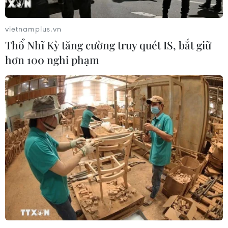
Cao điểm "100 ngày chuyển đổi số":
Chuyển động từ cơ sở
vietnamplus.vn
06/08/2026 09:48
Thổ Nhĩ Kỳ tăng cường truy quét IS, bắt giữ
hơn 100 nghi phạm
Israel và Việt Nam hợp tác trong
ngành bán dẫn và công nghệ cao
06/08/2026 09:40
Meta tung công cụ AI lập trình tự
động cho nhà phát triển
06/08/2026 06:40
Doanh thu AI của Microsoft phụ