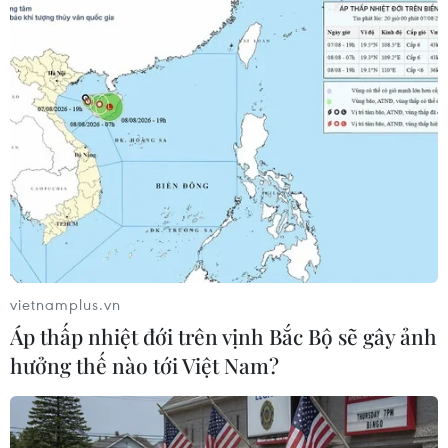
07/08/2026 13:01
APIE Camp 2026: Kết nối sinh viên
Việt Nam với cộng đồng Internet
quốc tế
07/08/2026 12:04
Khởi động RE:ACT: Thử thách thanh
niên đổi mới sáng tạo vì cộng đồng
bền vững
vietnamplus.vn
07/08/2026 10:33
Áp thấp nhiệt đới trên vịnh Bắc Bộ sẽ gây ảnh
hưởng thế nào tới Việt Nam?
Hạ tầng AI - động lực tăng trưởng
mới của Đông Nam Á
07/08/2026 10:19