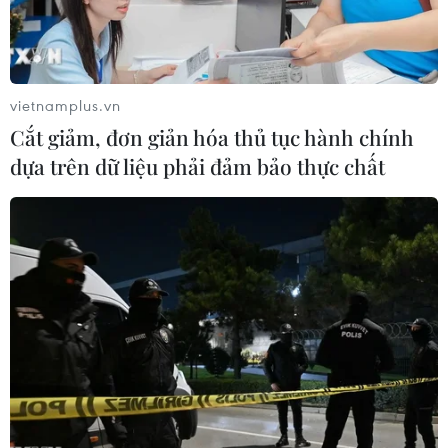
Thành lập Hội đồng cấp Nhà nước
xét tặng các giải thưởng khoa học và
công nghệ
vietnamplus.vn
06/08/2026 14:19
Cắt giảm, đơn giản hóa thủ tục hành chính
dựa trên dữ liệu phải đảm bảo thực chất
Đến năm 2030, Việt Nam làm chủ ít
nhất 4 công nghệ chiến lược
06/08/2026 12:58
Trung Quốc vận hành giàn phát điện
gió nổi đầu tiên chịu được bão cấp 17
06/08/2026 11:20