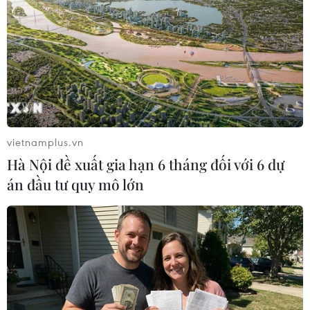
vietnamplus.vn
Hà Nội đề xuất gia hạn 6 tháng đối với 6 dự
án đầu tư quy mô lớn
Tàu bay, xe khách, đường sắt hoạt động ra
sao sau nới lỏng giãn cách?
22/04/2020 22:56
Hành khách buộc phải đeo khẩu trang suốt hành trình,