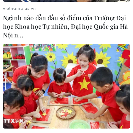
vietnamplus.vn
Ngành nào dẫn đầu số điểm của Trường Đại
học Khoa học Tự nhiên, Đại học Quốc gia Hà
Xe khách liên tỉnh hoạt động ra sao sau
Nội n…
nới lỏng cách ly xã hội?
23/04/2020 10:26
Đối với hoạt động vận tải hành khách tuyến cố định nội
tỉnh, tùy theo điều kiện thực tế, các Sở Giao thông Vận
tải đề xuất tham mưu Ủy ban Nhân dân tỉnh, thành phố
quy định cụ thể.