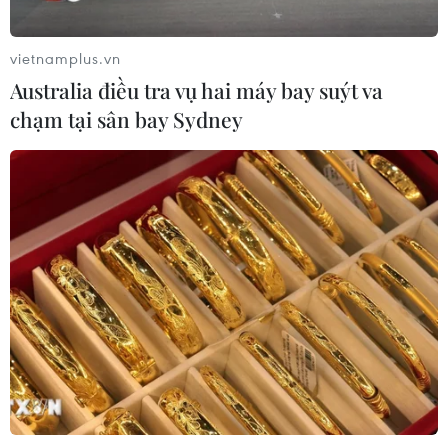
Xem thêm
vietnamplus.vn
Australia điều tra vụ hai máy bay suýt va
chạm tại sân bay Sydney
CƠ QUAN CHỦ QUẢN: THÔNG TẤN XÃ VIỆT NAM
Tổng Biên tập: TRẦN TIẾN DUẨN
Phó Tổng Biên tập: NGUYỄN THỊ TÁM, KHÚC THANH
THỦY
Sở hữu trí tuệ
Quy định sử dụng
RSS
Hỗ trợ
Ngôn ngữ
TTXVN
Dịch vụ tin
Quảng cáo