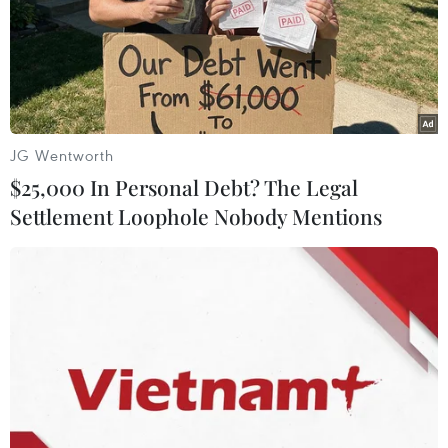
hạn chế nói chuyện, ăn uống...trước chuyến đi phải
được khai báo y tế, kiểm tra thân nhiệt...Hãng vận tải bố
trí khách không quá 50% số ghế...
JG Wentworth
$25,000 In Personal Debt? The Legal
Settlement Loophole Nobody Mentions