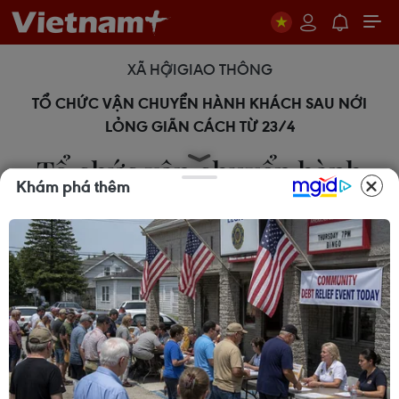
XÃ HỘI
GIAO THÔNG
TỔ CHỨC VẬN CHUYỂN HÀNH KHÁCH SAU NỚI
LỎNG GIÃN CÁCH TỪ 23/4
Tổ chức vận chuyển hành
Khám phá thêm
khách sau nới lỏng giãn cách
23/04/2020 11:55
Bộ Giao thông Vận tải vừa đưa ra phương án tổ
chức vận tải hành khách theo tinh thần chỉ đạo của
Thủ tướng Chính phủ tại cuộc họp Thường trực
Chính phủ về phòng, chống dịch COVID-19 ngày