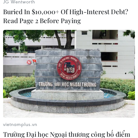
JG Wentworth
ngày 22/4/2020./.
Buried In $10,000+ Of High-Interest Debt?
Read Page 2 Before Paying
(TTXVN/Vietnam+)
vietnamplus.vn
Trường Đại học Ngoại thương công bố điểm
#vận tải hành khách
#họp Thường trực Chính phủ