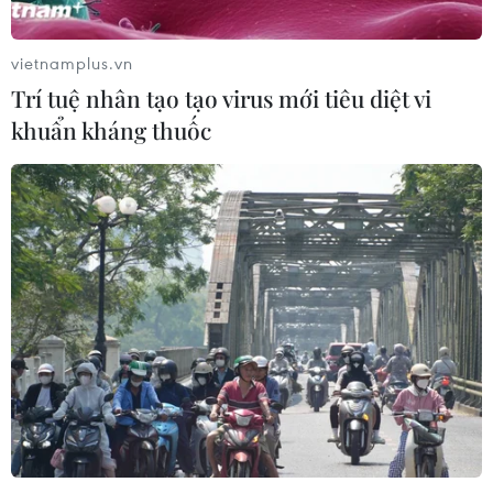
08/08/2026 07:09
vietnamplus.vn
Trí tuệ nhân tạo tạo virus mới tiêu diệt vi
Vụ phế liệu bằng sắt, nhọn rơi trên
khuẩn kháng thuốc
cao tốc: Tài xế xe chở mắc nhiều lỗi vi
phạm
08/08/2026 06:37
Dự án Sân bay Phú Quốc tăng tốc thi
công, sẽ cán mốc vận hành từ tháng
4/2027
08/08/2026 04:30
Metro Nhổn-Ga Hà Nội đã “cõng”
hơn 14 triệu lượt khách sau 2 năm