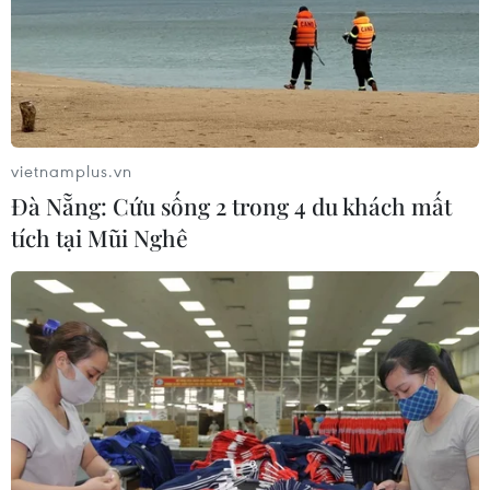
TIN CÙNG CHUYÊN MỤC
Tỉnh Quảng Ninh mở hướng kết nối
vietnamplus.vn
mới với chuỗi kinh tế phía Bắc
Đà Nẵng: Cứu sống 2 trong 4 du khách mất
09/08/2026 08:04
tích tại Mũi Nghê
Lâm Đồng: Mưa lớn gây sạt lở đèo
Con Ó, cây đổ trên đèo Bảo Lộc
09/08/2026 06:20
Xe tải va chạm xe máy tại Đắk Lắk