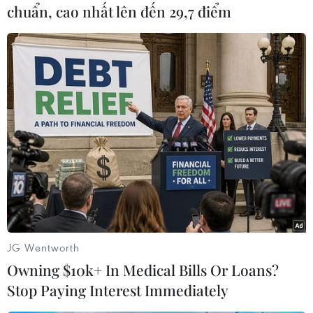
chuẩn, cao nhất lên đến 29,7 điểm
#COVID-19
#phòng chống dịch
#Bộ Giao thông Vận tải
Theo dõi VietnamPlus
TIN LIÊN QUAN
JG Wentworth
Owning $10k+ In Medical Bills Or Loans?
Stop Paying Interest Immediately