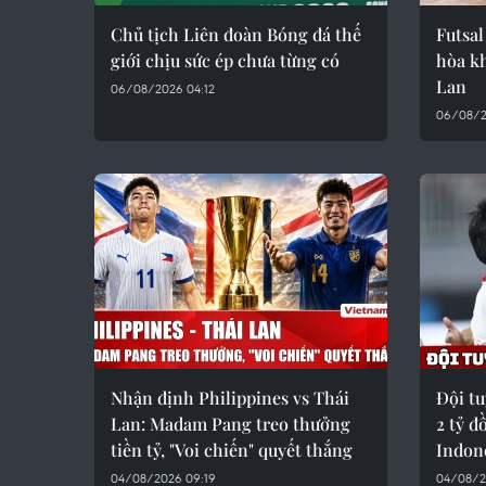
Chủ tịch Liên đoàn Bóng đá thế
Futsal
giới chịu sức ép chưa từng có
hòa kh
Lan
06/08/2026 04:12
06/08/2
Nhận định Philippines vs Thái
Đội t
Lan: Madam Pang treo thưởng
2 tỷ đ
tiền tỷ, "Voi chiến" quyết thắng
Indon
04/08/2026 09:19
04/08/2