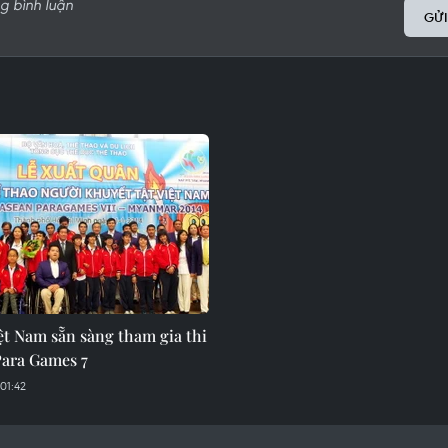
GỬI
ệt Nam sẵn sàng tham gia thi
Para Games 7
01:42