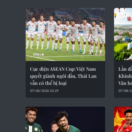
Cục diện ASEAN Cup: Việt Nam
Lần đ
quyết giành ngôi đầu, Thái Lan
Khinh 
vẫn có thể bị loại
Văn hó
07/08/2026 02:29
07/08/2