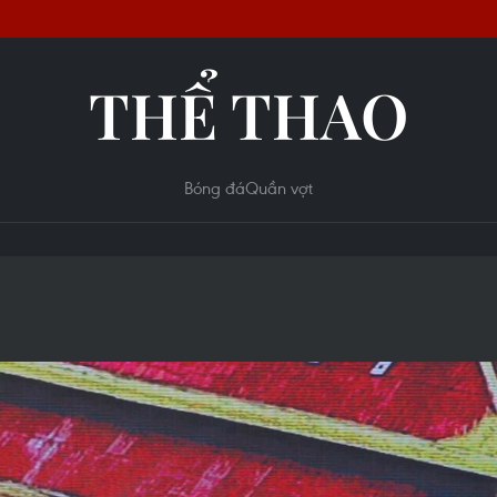
THỂ THAO
Bóng đá
Quần vợt