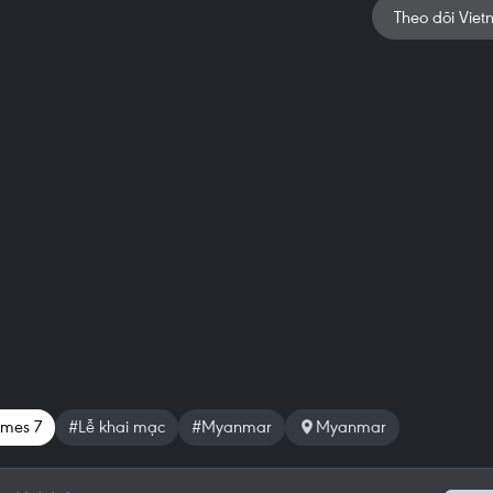
Theo dõi Viet
mes 7
#Lễ khai mạc
#Myanmar
Myanmar