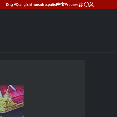
Tiếng Việt
English
Français
Español
中文
Русский