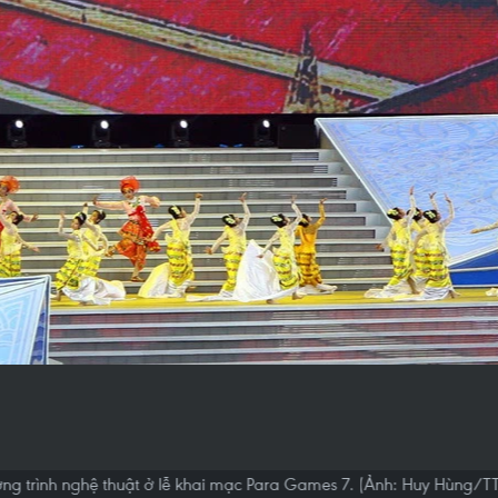
ng trình nghệ thuật ở lễ khai mạc Para Games 7. (Ảnh: Huy Hùng/T