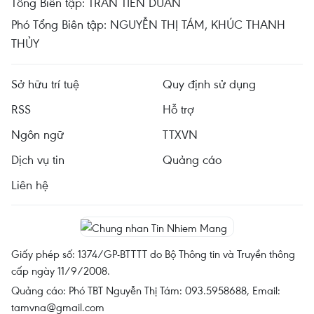
Tổng Biên tập: TRẦN TIẾN DUẨN
Phó Tổng Biên tập: NGUYỄN THỊ TÁM, KHÚC THANH
THỦY
Sở hữu trí tuệ
Quy định sử dụng
RSS
Hỗ trợ
Ngôn ngữ
TTXVN
Dịch vụ tin
Quảng cáo
Liên hệ
Giấy phép số: 1374/GP-BTTTT do Bộ Thông tin và Truyền thông
cấp ngày 11/9/2008.
Quảng cáo: Phó TBT Nguyễn Thị Tám: 093.5958688, Email:
tamvna@gmail.com