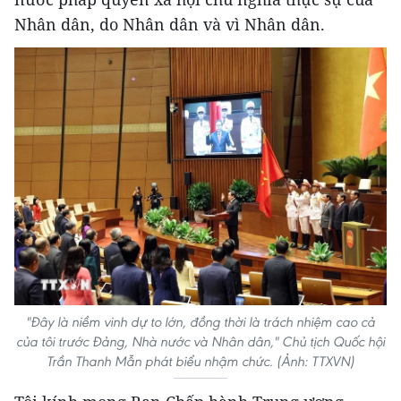
Nhân dân, do Nhân dân và vì Nhân dân.
"Đây là niềm vinh dự to lớn, đồng thời là trách nhiệm cao cả
của tôi trước Đảng, Nhà nước và Nhân dân," Chủ tịch Quốc hội
Trần Thanh Mẫn phát biểu nhậm chức. (Ảnh: TTXVN)