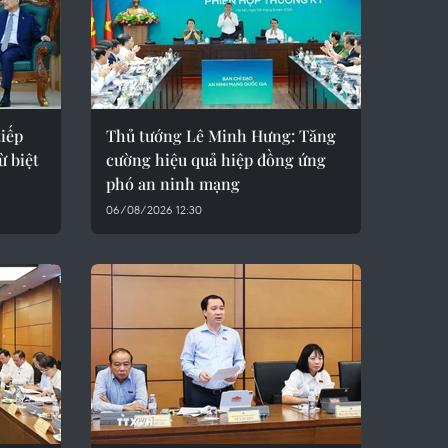
iếp
Thủ tướng Lê Minh Hưng: Tăng
ừ biệt
cường hiệu quả hiệp đồng ứng
phó an ninh mạng
06/08/2026 12:30