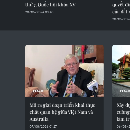
thứ 7, Quốc hội khóa XV
quyết đị
của đất
20/05/2024 03:40
20/05/2024
Mở ra giai đoạn triển khai thực
Xây d
chất quan hệ giữa Việt Nam và
cường,
Australia
làm t
07/08/2026 01:27
06/08/2