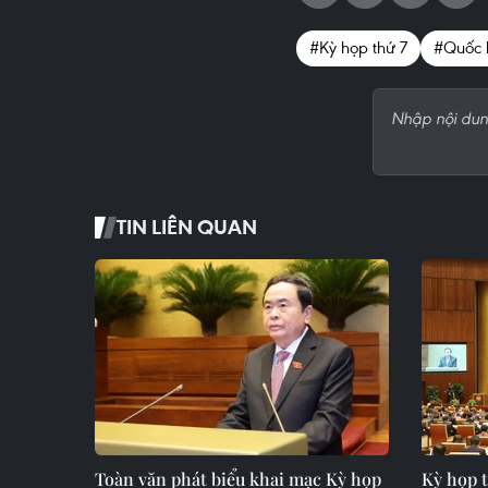
#Kỳ họp thứ 7
#Quốc 
TIN LIÊN QUAN
Toàn văn phát biểu khai mạc Kỳ họp
Kỳ họp t