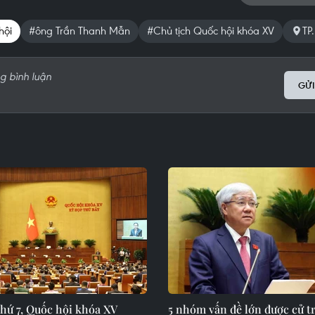
hội
#ông Trần Thanh Mẫn
#Chủ tịch Quốc hội khóa XV
TP
GỬI
hứ 7, Quốc hội khóa XV
5 nhóm vấn đề lớn được cử tr