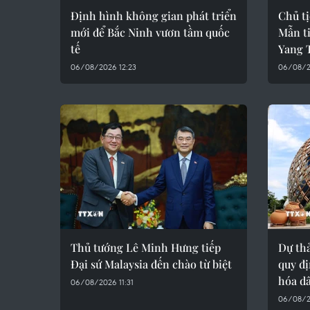
Định hình không gian phát triển
Chủ t
mới để Bắc Ninh vươn tầm quốc
Mẫn ti
tế
Yang T
06/08/2026 12:23
06/08/2
Thủ tướng Lê Minh Hưng tiếp
Dự thả
Đại sứ Malaysia đến chào từ biệt
quy đị
hóa d
06/08/2026 11:31
06/08/2