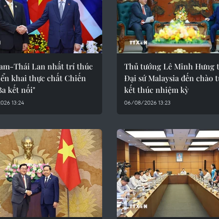
am-Thái Lan nhất trí thúc
Thủ tướng Lê Minh Hưng t
iển khai thực chất Chiến
Đại sứ Malaysia đến chào t
Ba kết nối"
kết thúc nhiệm kỳ
026 13:24
06/08/2026 13:23