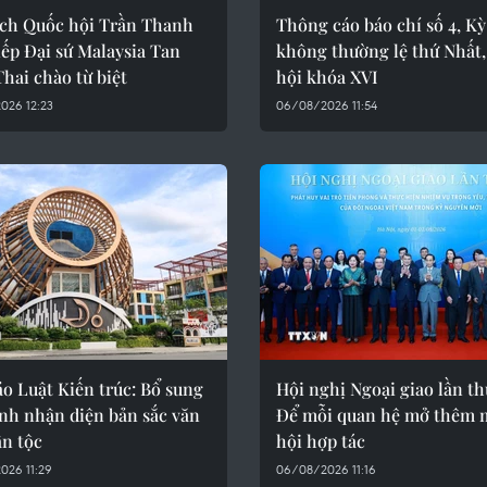
ịch Quốc hội Trần Thanh
Thông cáo báo chí số 4, K
ếp Đại sứ Malaysia Tan
không thường lệ thứ Nhất
hai chào từ biệt
hội khóa XVI
026 12:23
06/08/2026 11:54
o Luật Kiến trúc: Bổ sung
Hội nghị Ngoại giao lần th
nh nhận diện bản sắc văn
Để mỗi quan hệ mở thêm 
ân tộc
hội hợp tác
026 11:29
06/08/2026 11:16