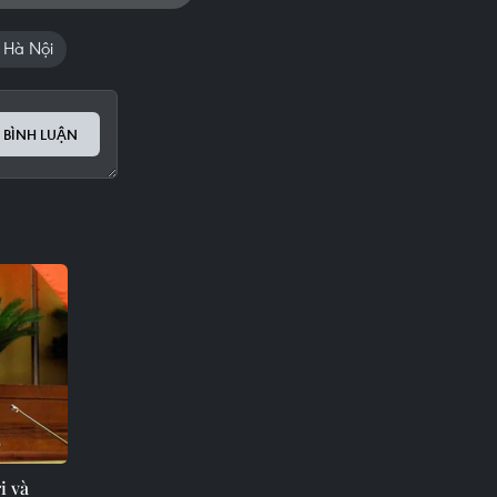
. Hà Nội
 BÌNH LUẬN
i và