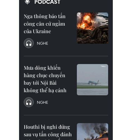
PODCAST
Nga thông báo tấn
công căn cứ ngầm
của Ukraine
NGHE
Mưa dông khiến
hàng chục chuyến
bay tới Nội Bài
không thể hạ cánh
NGHE
Houthi bị nghi đứng
sau vụ tấn công đánh