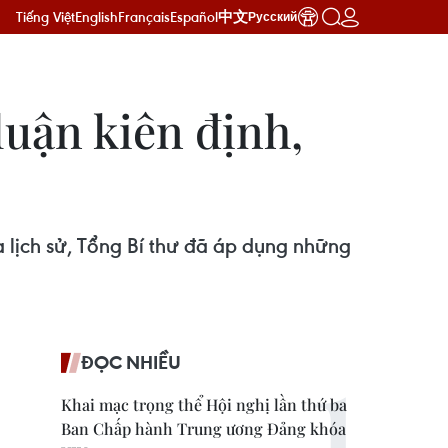
Tiếng Việt
English
Français
Español
中文
Русский
luận kiên định,
và lịch sử, Tổng Bí thư đã áp dụng những
ĐỌC NHIỀU
Khai mạc trọng thể Hội nghị lần thứ ba
Ban Chấp hành Trung ương Đảng khóa