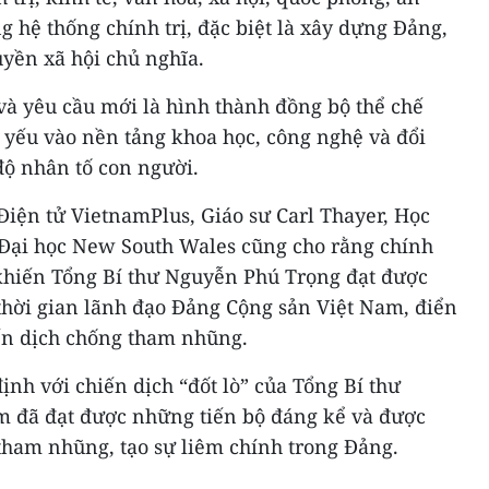
g hệ thống chính trị, đặc biệt là xây dựng Đảng,
yền xã hội chủ nghĩa.
n và yêu cầu mới là hình thành đồng bộ thể chế
 yếu vào nền tảng khoa học, công nghệ và đổi
độ nhân tố con người.
Điện tử VietnamPlus, Giáo sư Carl Thayer, Học
 Đại học New South Wales cũng cho rằng chính
 khiến Tổng Bí thư Nguyễn Phú Trọng đạt được
thời gian lãnh đạo Đảng Cộng sản Việt Nam, điển
iến dịch chống tham nhũng.
ịnh với chiến dịch “đốt lò” của Tổng Bí thư
m đã đạt được những tiến bộ đáng kể và được
 tham nhũng, tạo sự liêm chính trong Đảng.