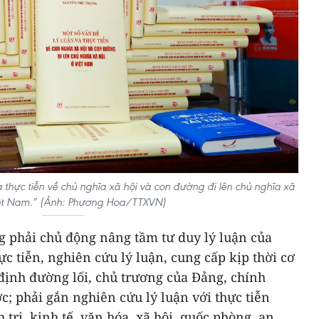
 thực tiễn về chủ nghĩa xã hội và con đường đi lên chủ nghĩa xã
iệt Nam.” (Ảnh: Phương Hoa/TTXVN)
 phải chủ động nâng tầm tư duy lý luận của
c tiễn, nghiên cứu lý luận, cung cấp kịp thời cơ
định đường lối, chủ trương của Đảng, chính
c; phải gắn nghiên cứu lý luận với thực tiễn
h trị, kinh tế, văn hóa, xã hội, quốc phòng, an