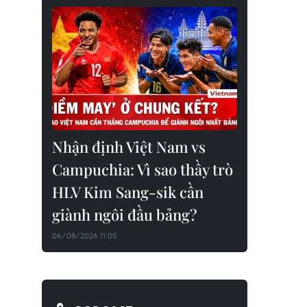
Nhận định Việt Nam vs
Campuchia: Vì sao thầy trò
HLV Kim Sang-sik cần
giành ngôi đầu bảng?
06/08/2026 11:05