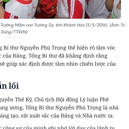
 Trường Mầm non Trường Sa, tỉnh Khánh Hòa (5/5/2016). (Ảnh: Trí
Dũng/TTXVN)
g Bí thư Nguyễn Phú Trọng thể hiện rõ tầm vóc
c của Đảng. Tổng Bí thư đã khẳng định rằng
 sẽ giúp xác định được tầm nhìn chiến lược của
n lối
guyễn Thế Kỷ, Chủ tịch Hội đồng Lý luận Phê
ung ương, Tổng Bí thư Nguyễn Phú Trọng là nhà
sáng tạo, rất xuất sắc của Đảng và Nhà nước ta.
 cộng sự của mình ghi nhớ lời dạy của lãnh tụ