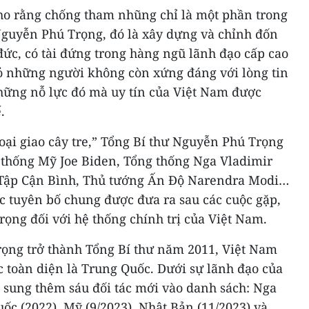
cho rằng chống tham nhũng chỉ là một phần trong
Nguyễn Phú Trọng, đó là xây dựng và chỉnh đốn
ức, có tài đứng trong hàng ngũ lãnh đạo cấp cao
bỏ những người không còn xứng đáng với lòng tin
ững nỗ lực đó mà uy tín của Việt Nam được
.
goại giao cây tre,” Tổng Bí thư Nguyễn Phú Trọng
g thống Mỹ Joe Biden, Tổng thống Nga Vladimir
c Tập Cận Bình, Thủ tướng Ấn Độ Narendra Modi…
ác tuyên bố chung được đưa ra sau các cuộc gặp,
rọng đối với hệ thống chính trị của Việt Nam.
ọng trở thành Tổng Bí thư năm 2011, Việt Nam
ợc toàn diện là Trung Quốc. Dưới sự lãnh đạo của
 sung thêm sáu đối tác mới vào danh sách: Nga
uốc (2022), Mỹ (9/2023), Nhật Bản (11/2023) và