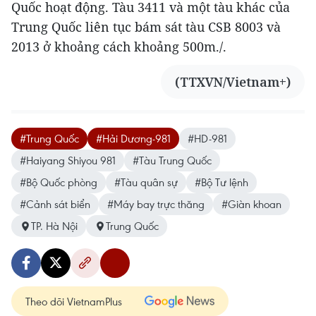
Quốc hoạt động. Tàu 3411 và một tàu khác của
Trung Quốc liên tục bám sát tàu CSB 8003 và
2013 ở khoảng cách khoảng 500m./.
(TTXVN/Vietnam+)
#Trung Quốc
#Hải Dương-981
#HD-981
#Haiyang Shiyou 981
#Tàu Trung Quốc
#Bộ Quốc phòng
#Tàu quân sự
#Bộ Tư lệnh
#Cảnh sát biển
#Máy bay trực thăng
#Giàn khoan
TP. Hà Nội
Trung Quốc
Theo dõi VietnamPlus