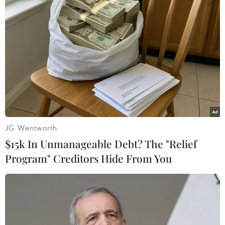
Italy sẽ có thủ tướng mới sau khi Quốc hội
thông qua ngân sách 2017
06/12/2016 11:45
Thủ tướng Renzi đã đệ đơn từ chức lên Tổng thống
Sergio, sau khi bị thất bại nặng nề trong cuộc trưng cầu
ý dân về cải cách hiến pháp hôm 4/12.
JG Wentworth
$15k In Unmanageable Debt? The "Relief
Program" Creditors Hide From You