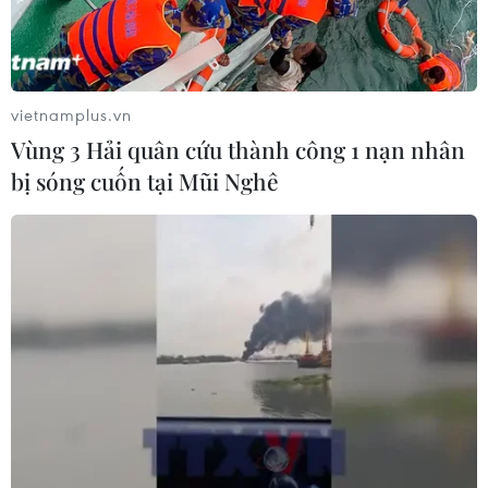
vietnamplus.vn
Vùng 3 Hải quân cứu thành công 1 nạn nhân
bị sóng cuốn tại Mũi Nghê
Italy bắt đầu tiến trình tham vấn giải
quyết bế tắc chính trị
09/12/2016 02:59
Tổng thống Italy Sergio Mattarella bắt đầu các cuộc
tham vấn nhằm đưa Italy thoát khỏi bế tắc chính trị sau