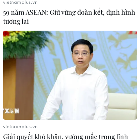
vietnamplus.vn
Những rắc rối về chính trị và tài chính của Italy dự kiến
59 năm ASEAN: Giữ vững đoàn kết, định hình
sẽ kéo dài cũng như có nguy cơ đe dọa Khu vực đồng
tương lai
euro.
vietnamplus.vn
Giải quyết khó khăn, vướng mắc trong lĩnh