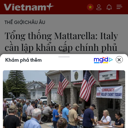
THẾ GIỚI
CHÂU ÂU
Tổng thống Mattarella: Italy
cần lập khẩn cấp chính phủ
mới
Khám phá thêm
10/12/2016 23:01
Tổng thống Italy Mattarella nhấn mạnh nước này
cần có một chính phủ mới càng sớm càng tốt
nhằm giải quyết các vấn đề trong nước như cuộc
khủng hoảng chính trị, ngân hàng gặp rắc rối.