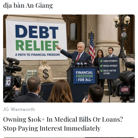
địa bàn An Giang
#Ngân hàng
#Tổng thống Italy
#Sergio Mattarella
#Lập chính phủ mới
#Khủng hoảng chính trị
Italy
JG Wentworth
Owning $10k+ In Medical Bills Or Loans?
Stop Paying Interest Immediately
Theo dõi VietnamPlus