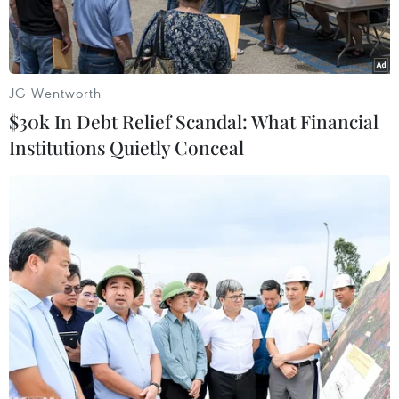
JG Wentworth
$30k In Debt Relief Scandal: What Financial
Institutions Quietly Conceal
Tổng thống Sergio Mattarella. (Ảnh: EPA/TTXVN)
Theo phóng viên TTXVN tại Rome, sau 3 ngày
tham vấn với lãnh đạo các chính đảng, Tổng
thống Italy Sergio Mattarella tối 10/12 cam kết
rằng “trong những giờ tới,” ông sẽ đưa ra các