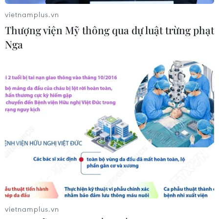
vietnamplus.vn
Thượng viện Mỹ thông qua dự luật trừng phạt
Máy bay chở khách nội địa đầu tiên
Nga
của Nga hoàn tất chuyến bay thử
nghiệm
04/08/2026 01:25
Xem thêm
CƠ QUAN CHỦ QUẢN: THÔNG TẤN XÃ VIỆT NAM
Tổng Biên tập: TRẦN TIẾN DUẨN
vietnamplus.vn