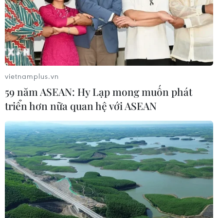
vietnamplus.vn
59 năm ASEAN: Hy Lạp mong muốn phát
triển hơn nữa quan hệ với ASEAN
TIN CÙNG CHUYÊN MỤC
Iceland trước cuộc trưng cầu ý dân