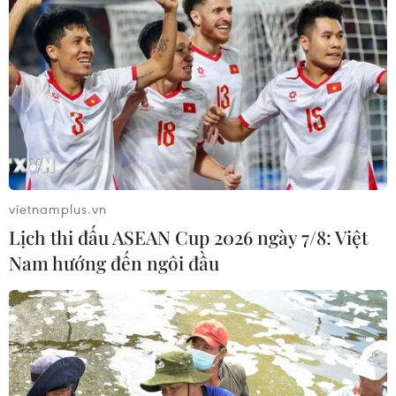
mạng xã hội đối với đương đơn xin
thị thực
06/08/2026 22:52
Chủ tịch Quốc hội Trần Thanh Mẫn
tiếp Đại sứ Hoa Kỳ Jennifer Wicks
06/08/2026 13:43
vietnamplus.vn
Lịch thi đấu ASEAN Cup 2026 ngày 7/8: Việt
Tổng thống Trump bác tin Mỹ thiếu
Nam hướng đến ngôi đầu
hụt vũ khí vì chiến dịch Trung Đông
06/08/2026 09:40
Mỹ điều tra sự cố hàng không liên