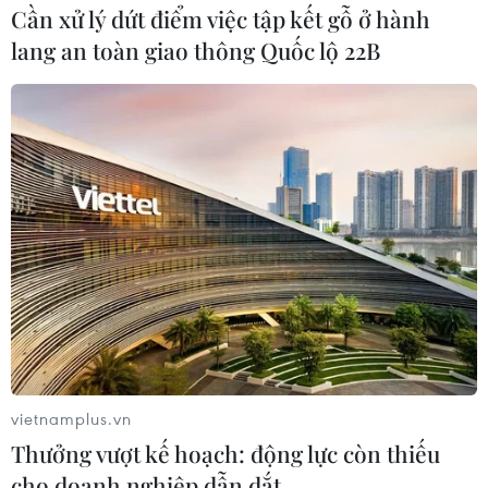
Cần xử lý dứt điểm việc tập kết gỗ ở hành
lang an toàn giao thông Quốc lộ 22B
Chủ đề COVID-19, chăm sóc y tế làm
"nóng" cuộc tranh luận Trump-Biden
vietnamplus.vn
23/10/2020 04:54
Thưởng vượt kế hoạch: động lực còn thiếu
Giới quan sát nhận định trong khoảng 30 phút đầu tiên,
cho doanh nghiệp dẫn dắt