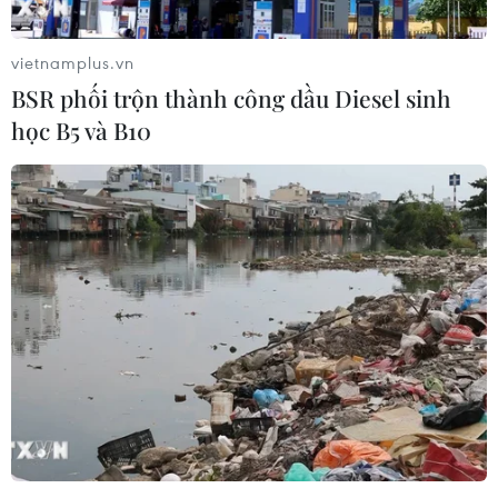
vietnamplus.vn
BSR phối trộn thành công dầu Diesel sinh
học B5 và B10
Chủ tịch Hạ viện Mỹ đặt hạn chót để đạt
thỏa thuận gói hỗ trợ COVID-19
19/10/2020 00:12
Chủ tịch Hạ viện Mỹ Nancy Pelosi đã đưa ra thời hạn
48 giờ để đạt được thỏa thuận với Nhà Trắng về gói hỗ
trợ dịch COVID-19.