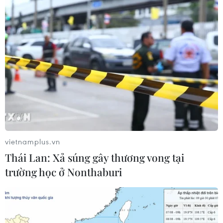
cử tri về đại dịch COVID-19
25/10/2020 23:18
Kết quả thăm dò cho thấy 66% thành viên đảng Cộng
hòa nghĩ rằng sự bùng phát COVID-19 bị coi là "vấn đề
lớn hơn so với thực tế," trong khi chỉ có 15% thành viên
viên Dân chủ có quan điểm như vậy.
vietnamplus.vn
Thái Lan: Xả súng gây thương vong tại
trường học ở Nonthaburi