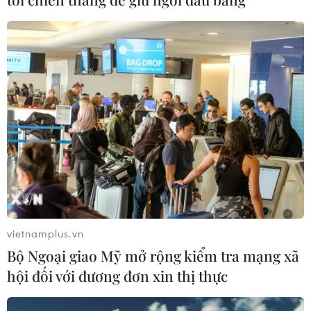
Bộ Tư pháp Mỹ mở chiến dịch thu
hồi quốc tịch quy mô lớn
04/08/2026 06:14
Trưng bày tư liệu “Chủ tịch Hồ Chí
Minh - Tổng tư lệnh Fidel Castro:
Nghĩa tình son sắt đặc biệt"
04/08/2026 06:06
vietnamplus.vn
Xem thêm
Bộ Ngoại giao Mỹ mở rộng kiểm tra mạng xã
hội đối với đương đơn xin thị thực