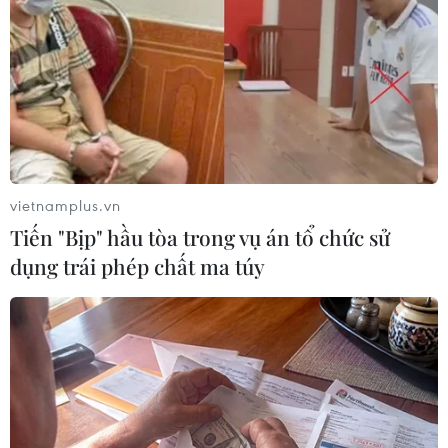
vietnamplus.vn
Tiến "Bịp" hầu tòa trong vụ án tổ chức sử
dụng trái phép chất ma túy
#gói cứu trợi
#COVID 19
#donald trump
#bầu cử mỹ
#thất nghiệp
Mỹ