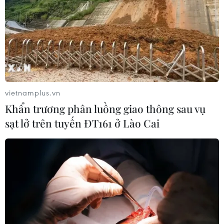
vietnamplus.vn
Khẩn trương phân luồng giao thông sau vụ
sạt lở trên tuyến ĐT161 ở Lào Cai