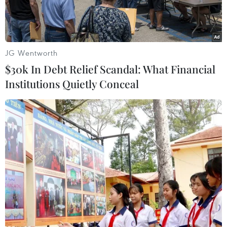
COVID-19.
JG Wentworth
$30k In Debt Relief Scandal: What Financial
Institutions Quietly Conceal
Tổng thống Mỹ đương nhiệm Donald Trump trả lời phỏng vấn
báo giới tại thư viện Palm Beach, Florida, nơi ông bỏ phiếu sớm
trong cuộc bầu cử Tổng thống, ngày 24/10/2020. (Ảnh:
AFP/TTXVN)