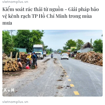
vietnamplus.vn
Kiểm soát rác thải từ nguồn - Giải pháp bảo
vệ kênh rạch TP Hồ Chí Minh trong mùa
mưa
Bầu cử Mỹ: Điều chỉnh quy định cho cuộc
tranh luận cuối cùng
20/10/2020 03:06
Theo quy định mới, khi bắt đầu phần tranh luận, micro
của Tổng thống Mỹ Donald Trump hoặc ứng viên Joe
Biden, sẽ bị tạm ngắt trong 2 phút để tránh gián đoạn
phần phát biểu mở đầu của ứng viên còn lại.
vietnamplus.vn