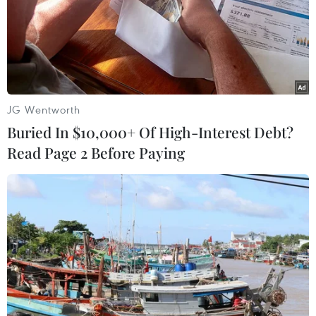
Theo dõi VietnamPlus
JG Wentworth
TIN LIÊN QUAN
Buried In $10,000+ Of High-Interest Debt?
Read Page 2 Before Paying