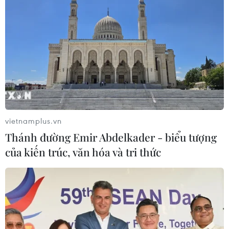
08/08/2026 02:11
Cần Thơ thúc đẩy hợp tác du lịch với
đối tác Hàn Quốc
07/08/2026 12:46
Hàn Quốc áp dụng ưu đãi thuế hỗ
vietnamplus.vn
trợ 6 ngành công nghiệp chiến lược
Thánh đường Emir Abdelkader - biểu tượng
07/08/2026 10:21
của kiến trúc, văn hóa và tri thức
Trung Quốc hoàn thành bản đồ địa
chất mới của toàn bộ Mặt Trăng
07/08/2026 08:52