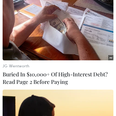
#Vladimir Putin
#Nikok Pashinyan
#Tổ chức Hiệp ước an ninh tập thể
#Biểu tình bạo loạn
JG Wentworth
#Phần tử khủng bố
#Tình trạng khẩn cấp
Armenia
Buried In $10,000+ Of High-Interest Debt?
Kazakhstan
Nga
Read Page 2 Before Paying
Theo dõi VietnamPlus