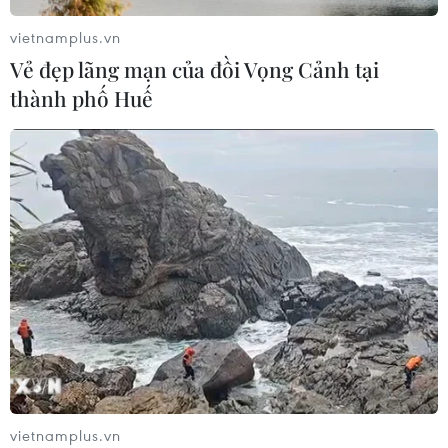
phóng ít nhất 1 tên lửa đạn đạo tầm
vietnamplus.vn
ngắn
Vẻ đẹp lãng mạn của đồi Vọng Cảnh tại
06/08/2026 09:41
thành phố Huế
Quân đội Hàn Quốc thông báo Triều
Tiên phóng vật thể chưa xác định
06/08/2026 08:31
Dấu mốc quan trọng trong quan hệ
Việt Nam-Australia
06/08/2026 08:29
Hàn Quốc tăng cường giải pháp
vietnamplus.vn