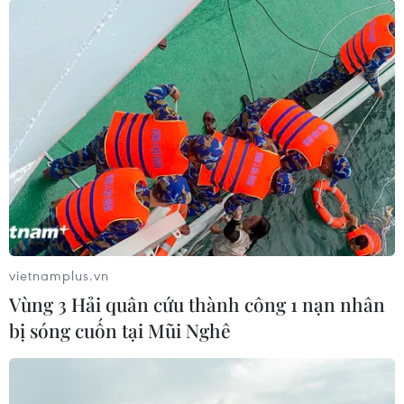
07/01/2022 04:22
Các lực lượng an ninh của Kazakhstan đã tiêu diệt 26
đối tượng có vũ trang trong các cuộc đụng độ những
ngày qua trên khắp đất nước, 18 tay súng khác cũng đã
bị thương.
vietnamplus.vn
Vùng 3 Hải quân cứu thành công 1 nạn nhân
bị sóng cuốn tại Mũi Nghê