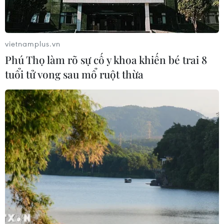
Lở đất tại Philippines khiến ít nhất 4
người thiệt mạng
06/08/2026 15:06
vietnamplus.vn
Phú Thọ làm rõ sự cố y khoa khiến bé trai 8
tuổi tử vong sau mổ ruột thừa
Trung Quốc thử nghiệm tuyến tàu
cao tốc xuyên vùng đất đóng băng
vĩnh cửu
06/08/2026 12:35
Trung Quốc vận hành giàn phát điện
gió nổi đầu tiên chịu được bão cấp 17
06/08/2026 11:20
Hàn Quốc xác nhận Triều Tiên