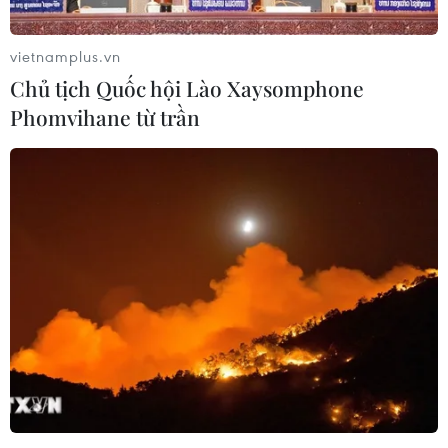
vietnamplus.vn
Chủ tịch Quốc hội Lào Xaysomphone
Phomvihane từ trần
Mỹ ủng hộ giải pháp hòa bình cho bất ổn
chính trị ở Kazakhstan
07/01/2022 00:52
Thông báo của Bộ Ngoại giao Mỹ cho biết Ngoại
trưởng Antony Blinken tái khẳng định ủng hộ hoàn toàn
cho các thể chế hiến pháp của Kazakhstan và ủng hộ
một giải pháp hòa bình.