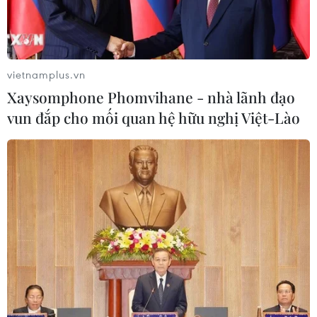
vietnamplus.vn
Quân đội Kazakhstan giải phóng nhiều
Xaysomphone Phomvihane - nhà lãnh đạo
địa điểm quan trọng
vun đắp cho mối quan hệ hữu nghị Việt-Lào
06/01/2022 23:55
Tòa nhà chính quyền Almaty và dinh thự Tổng thống
Kazakhstan đã được giải phóng khỏi "những kẻ khủng
bố," trong khi 18 nhân viên an ninh đã thiệt mạng trong
các vụ xô xát với người biểu tình.