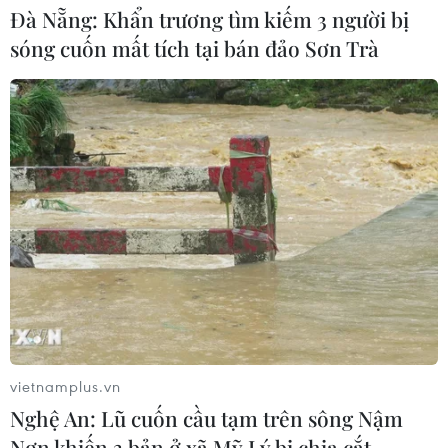
ngăn chặn đánh bạc trực tuyến trong
Đà Nẵng: Khẩn trương tìm kiếm 3 người bị
quân đội
sóng cuốn mất tích tại bán đảo Sơn Trà
06/08/2026 04:52
Tổng Bí thư, Chủ tịch nước Tô Lâm
sẽ thăm cấp Nhà nước tới Australia và
New Zealand
06/08/2026 04:30
Mỹ phát tín hiệu ủng hộ ổn định
đồng won của Hàn Quốc
05/08/2026 23:26
vietnamplus.vn
Nhật Bản: Nội các thông qua chính
Nghệ An: Lũ cuốn cầu tạm trên sông Nậm
sách giảm thuế tiêu thụ thực phẩm
Nơn khiến 3 bản ở xã Mỹ Lý bị chia cắt