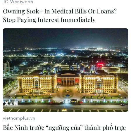
JG Wentworth
Kassym-Jomart Tokayev phải ban bố tình trạng
Owning $10k+ In Medical Bills Or Loans?
khẩn cấp tại nhiều tỉnh, thành lớn của đất nước,
Stop Paying Interest Immediately
trong đó có tỉnh Mangistau, thành phố Almaty
và thủ đô Nur-Sultan.
Trước tình hình bạo lực leo thang mà nguyên
nhân được cho là do các phần tử khủng bố đứng
đằng sau, Tổng thống Tokayev tối 5/1 đã phải đề
nghị sự hỗ trợ của các quốc gia thành viên
CSTO.
Nhà lãnh đạo Kazakhstan cho rằng các băng
nhóm khủng bố hoạt động ở nước này đã được
đào tạo ở nước ngoài và do đó có thể coi là
khủng bố quốc tế.
vietnamplus.vn
[Tổng thống Kazakhstan khẳng định trật tự
Bắc Ninh trước “ngưỡng cửa” thành phố trực
hiến pháp đã được khôi phục]