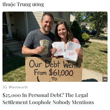
thuộc Trung ương
Về tình hình ở Kazakhstan, cùng ngày 7/1, Chủ
tịch Trung Quốc Tập Cận Bình hoan nghênh nỗ
lực của chính phủ Kazakhstan nhằm xoa dịu
căng thẳng ở trong nước.
Trước đó, người phát ngôn Bộ Ngoại giao Trung
Quốc Uông Văn Bân tuyên bố Bắc Kinh cực lực
lên án bất kỳ thế lực bên ngoài nào kích động
bạo lực và gây bất ổn xã hội ở quốc gia Trung Á
này.
Ông Uông Văn Bân cho biết Trung Quốc ủng hộ
mọi nỗ lực có thể giúp chính phủ Kazakhstan
JG Wentworth
sớm giải quyết tình hình và sẵn sàng hỗ trợ
$25,000 In Personal Debt? The Legal
nước này vượt qua khó khăn.
Settlement Loophole Nobody Mentions
Tổng thống Pháp Emmanuel Macron cùng ngày