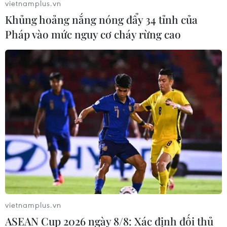
vietnamplus.vn
Khủng hoảng nắng nóng đẩy 34 tỉnh của
Pháp vào mức nguy cơ cháy rừng cao
Khung cảnh tan hoang vì bạo động
tại thành phố lớn nhất Kazakhstan
07/01/2022 03:40
vietnamplus.vn
Người biểu tình đã xông vào và đốt cháy nhiều tòa nhà
ASEAN Cup 2026 ngày 8/8: Xác định đối thủ
của chính quyền, bao gồm văn phòng thị trưởng thành