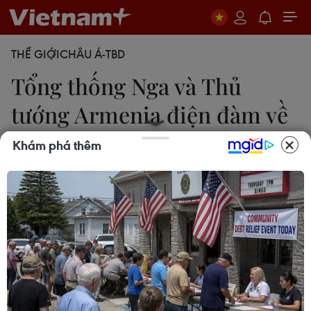
THẾ GIỚI
CHÂU Á-TBD
Tổng thống Nga và Thủ
tướng Armenia điện đàm về
tình hình Kazakhstan
Khám phá thêm
Phan An
07/01/2022 13:14
Biểu tình bạo loạn đã leo thang tại Kazakhstan để
phản đối tình trạng tăng giá nhiên liệu đã buộc
Tổng thống Kazakhstan phải ban bố tình trạng
khẩn cấp tại nhiều tỉnh, thành lớn của đất nước.