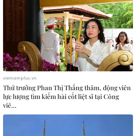
08/08/2026 05:13
59 năm ASEAN: Lá cờ ASEAN lần đầu
tỏa sáng trên biểu tượng lịch sử của
Ấn Độ
08/08/2026 04:29
Thương mại Việt Nam-Australia
hướng tới những động lực tăng
vietnamplus.vn
trưởng mới
Thứ trưởng Phan Thị Thắng thăm, động viên
08/08/2026 03:29
lực lượng tìm kiếm hài cốt liệt sĩ tại Công
viê…
Trung Quốc: E-Town Bắc Kinh
hướng tới trở thành trung tâm AI
toàn cầu năm 2030