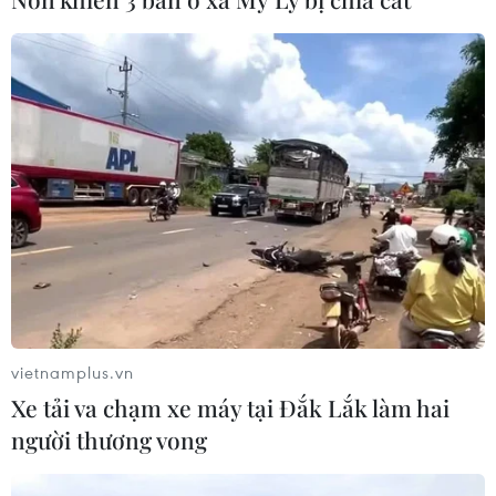
xuống 1%
05/08/2026 15:30
Việt Nam-Ấn Độ thúc đẩy hiện thực
hóa Đối tác Chiến lược Toàn diện
Tăng cường
05/08/2026 13:30
Hơn 100 người thiệt mạng trong mùa
mưa khốc liệt ở Ấn Độ
05/08/2026 09:39
vietnamplus.vn
Xe tải va chạm xe máy tại Đắk Lắk làm hai
người thương vong
Xem thêm