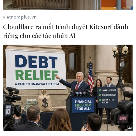
Trong một thông báo, Văn phòng báo chí nội các
Armenia cho biết: "Ông Pashinyan và ông Putin
vietnamplus.vn
đã thảo luận về tình hình ở Kazakhstan cũng
Cloudflare ra mắt trình duyệt Kitesurf dành
như tiến triển trong việc thực thi những hành
riêng cho các tác nhân AI
động chung trong Tổ chức Hiệp ước an ninh tập
thể (CSTO)."
Trước đó, Thủ tướng Pashinyan, người đang giữ
chức Chủ tịch luân phiên Hội đồng tối cao CSTO,
đã quyết định cử các lực lượng gìn giữ hòa bình
tới Kazakhstan.
Biểu tình bạo loạn đã leo thang ở nhiều khu vực
của Kazakhstan để phản đối tình trạng tăng giá
nhiên liệu.
Bất ổn an ninh đã buộc Tổng thống Kazakhstan