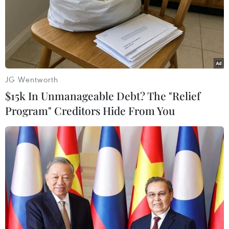
Các đơn vị gìn giữ hòa bình đầu tiên của
Nga đã tới Kazakhstan
06/01/2022 23:04
Lực lượng Nga thuộc CSTO được đưa tới lãnh thổ
Kazakhstan để bảo vệ các cơ sở quan trọng, căn cứ
JG Wentworth
quân sự và hỗ trợ lực lượng thực thi pháp luật lập lại
$15k In Unmanageable Debt? The "Relief
trật tự.
Program" Creditors Hide From You