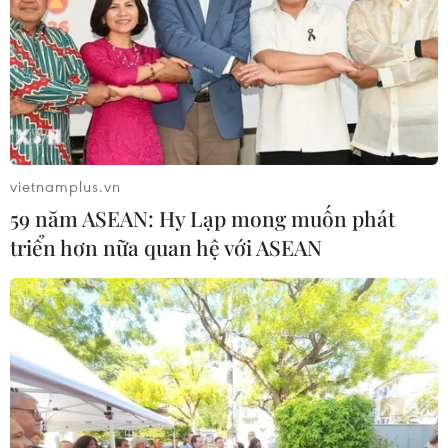
Australia đề cao hợp tác với Việt Nam
vì hòa bình, ổn định và thịnh vượng
07/08/2026 07:09
vietnamplus.vn
Cựu Đại sứ Australia: Tầm nhìn hợp
59 năm ASEAN: Hy Lạp mong muốn phát
tác mới cho quan hệ Việt Nam-
triển hơn nữa quan hệ với ASEAN
Australia
07/08/2026 05:00
Hãng hàng không Air Premia của
Hàn Quốc nối lại đường bay
Incheon-TP Hồ Chí Minh
07/08/2026 04:28