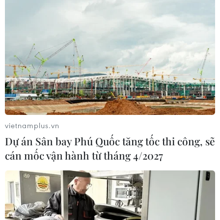
Nga tin tưởng vào khả năng giải quyết bất
ổn của Kazakhstan
07/01/2022 10:35
Thứ trưởng Ngoại giao Nga khẳng định Nga và các
nước thành viên của Tổ chức Hiệp ước an ninh tập thể
(CSTO) hoàn toàn ủng hộ Kazakhstan giải quyết bất ổn
và coi đây là việc mà đồng minh nên làm.
vietnamplus.vn
Dự án Sân bay Phú Quốc tăng tốc thi công, sẽ
cán mốc vận hành từ tháng 4/2027