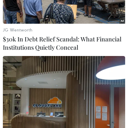
JG Wentworth
$30k In Debt Relief Scandal: What Financial
Institutions Quietly Conceal
Người biểu tình quá khích tấn công tòa thị chính thành phố
Almaty, Kazakhstan ngày 512022. (Ảnh: AFP/TTXVN)
Ngày 7/1, Tổng thống Nga Vladimir Putin và Thủ
tướng Armenia Nikok Pashinyan đã có cuộc
điện đàm thảo luận tình hình Kazakhstan.