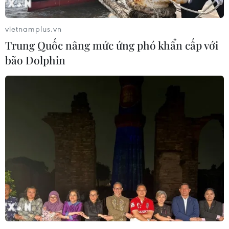
Xem thêm
vietnamplus.vn
Trung Quốc nâng mức ứng phó khẩn cấp với
bão Dolphin
CƠ QUAN CHỦ QUẢN: THÔNG TẤN XÃ VIỆT NAM
Tổng Biên tập: TRẦN TIẾN DUẨN
Phó Tổng Biên tập: NGUYỄN THỊ TÁM, KHÚC THANH
THỦY
Sở hữu trí tuệ
Quy định sử dụng
RSS
Hỗ trợ
Ngôn ngữ
TTXVN