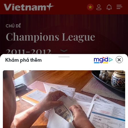
CHỦ ĐỀ
Champions League
2011-2012
Khám phá thêm
Arjen Robben chia sẻ về cú sút phạt
đền "ác mộng"
20/05/2012 08:17
Tottenham nhận chung tấm thảm