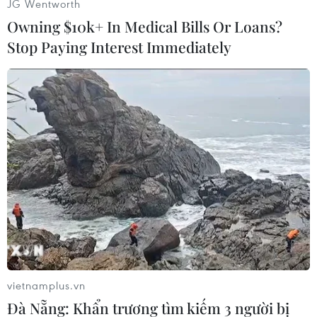
JG Wentworth
Owning $10k+ In Medical Bills Or Loans?
Stop Paying Interest Immediately
Frank Lampard sẽ nhận cúp nếu
Chelsea lên ngôi
18/05/2012 04:30
Trọng tài Bồ Đào Nha bắt chung kết
Bayern-Chelsea
18/05/2012 04:29
"Vua đen đủi" Ballack đánh giá
Bayern hơn Chelsea
18/05/2012 04:28
vietnamplus.vn
Đà Nẵng: Khẩn trương tìm kiếm 3 người bị