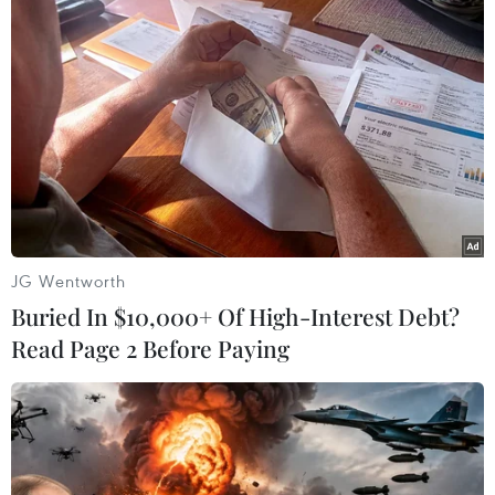
Vụ cựu điệp viên Skripal bị đầu độc:
Anh nhận dạng nghi can thứ 2
09/10/2018 01:31
Quan chức Nga giám sát vụ “Skripal”
thiệt mạng do tai nạn trực thăng
JG Wentworth
04/10/2018 13:14
Buried In $10,000+ Of High-Interest Debt?
Read Page 2 Before Paying
Vụ điệp viên Skripal: Anh cảnh báo
Nga sẽ "phải trả giá đắt"
01/10/2018 03:47