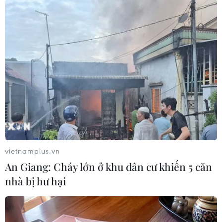
07/11/2018 13:26
Mỹ có thể bổ sung trừng phạt Nga
liên quan vụ cựu điệp viên bị đầu độc
07/11/2018 05:41
Nga: Những cáo buộc của phương
Tây trong vụ Skripal là lố bịch
17/10/2018 00:14
vietnamplus.vn
An Giang: Cháy lớn ở khu dân cư khiến 5 căn
nhà bị hư hại
Nga: Bellingcat không tiến hành điều
tra về vụ Salisbury
15/10/2018 02:25