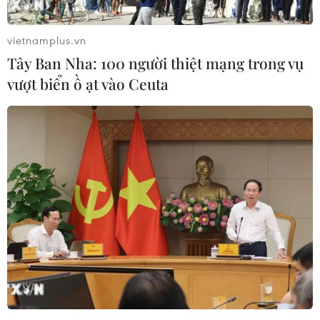
14/09/2018 12:09
vietnamplus.vn
Tây Ban Nha: 100 người thiệt mạng trong vụ
Xem thêm
vượt biển ồ ạt vào Ceuta
CƠ QUAN CHỦ QUẢN: THÔNG TẤN XÃ VIỆT NAM
Tổng Biên tập: TRẦN TIẾN DUẨN
Phó Tổng Biên tập: NGUYỄN THỊ TÁM, KHÚC THANH
THỦY
Sở hữu trí tuệ
Quy định sử dụng