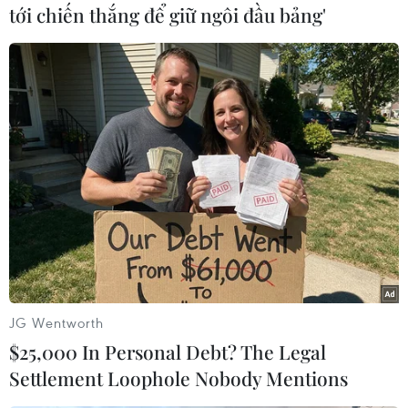
danh sách đen liên quan vụ Salisbury
tới chiến thắng để giữ ngôi đầu bảng'
08/12/2018 13:07
Căng thẳng quanh vụ Skripal: Nga
chỉ trích Anh vi phạm luật quốc tế
23/11/2018 05:20
Anh công bố video về nghi phạm đầu
độc cựu điệp viên Skripal
23/11/2018 02:44
JG Wentworth
$25,000 In Personal Debt? The Legal
Nga coi mọi trừng phạt của Mỹ liên
Settlement Loophole Nobody Mentions
quan vũ khí hóa học là bất hợp pháp