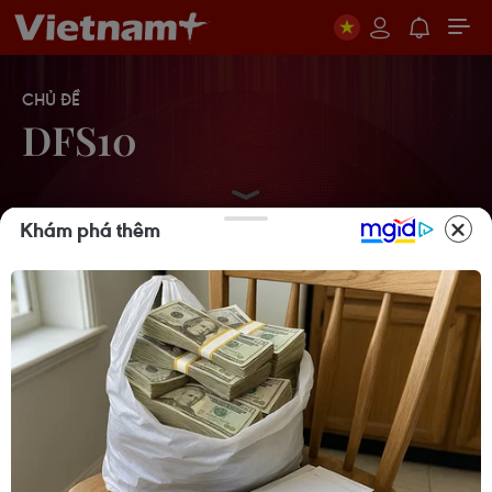
CHỦ ĐỀ
DFS10
Khám phá thêm
Đẹp Fashion Show 10: Bữa tiệc thời
trang, đam mê
17/10/2011 00:00
Hình ảnh hậu trường làm tóc Đẹp
Fashion Show 10
15/10/2011 14:27