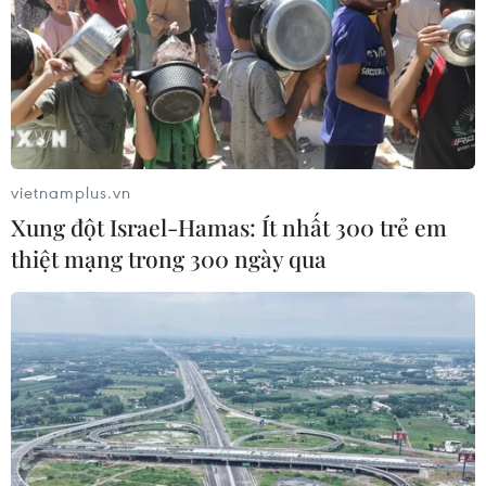
'Sáng kiến Oslo' về hòa bình trên bán đảo
Triều Tiên
19/06/2019 10:32
Trong bài diễn thuyết tại “Diễn đàn Oslo” ở Na Uy, Tổng
thống Moon Jae-in trình bày sáng kiến “hòa bình vì
vietnamplus.vn
người dân,” được cho là sẽ mở đường cho bán đảo
Xung đột Israel-Hamas: Ít nhất 300 trẻ em
Triều Tiên tiến đến phi hạt nhân hóa.
thiệt mạng trong 300 ngày qua