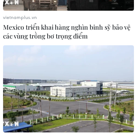
khỏi. Có thể nói rằng Nga và Triều Tiên đang ở
trong tình trạng tương tự.
vietnamplus.vn
Cuộc gặp Kim-Putin là sự tượng trưng cho mối
Mexico triển khai hàng nghìn binh sỹ bảo vệ
quan hệ hữu nghị truyền thống giữa Triều Tiên
các vùng trồng bơ trọng điểm
và Nga, cũng là để phát đi tín hiệu thị uy với Mỹ.
Kim Jong-un đã nắm quyền lực 8 năm, cuối
cùng đã thực hiện được cuộc gặp thượng đỉnh
Kim-Putin, và Nga là quốc gia thứ tư mà lãnh
đạo Triều Tiên từng đến thăm, sau Trung Quốc,
Singapore và Việt Nam.
Mặc dù Nga đặt trung tâm chiến lược của mình
ở châu Âu, nhưng cũng muốn phát huy tầm ảnh
hưởng của mình ở Viễn Đông.
Điều quan trọng hơn là Nga đang ở trong tình