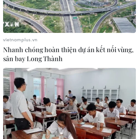
vietnamplus.vn
Hàn Quốc kêu gọi nhanh chóng nối lại
Nhanh chóng hoàn thiện dự án kết nối vùng,
đàm phán hạt nhân Mỹ-Triều
sân bay Long Thành
19/06/2019 09:16
Bộ trưởng Thống nhất Hàn Quốc cho biết Washington và
Bình Nhưỡng đang chuẩn bị cho các kế hoạch đàm
phán mới dựa trên những đánh giá đối với hội nghị
thượng đỉnh Mỹ-Triều lần hai vừa qua tại Hà Nội.