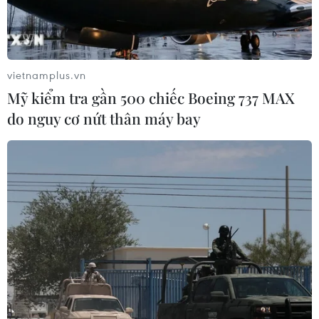
Xét về logic thực tế địa chính trị, Mỹ, Nhật Bản
và Hàn Quốc đã hình thành một liên minh
chính trị và quân sự. Do đó, dựa trên sự hòa giải
vietnamplus.vn
các mối quan hệ liên Triều, việc Triều Tiên tăng
Mỹ kiểm tra gần 500 chiếc Boeing 737 MAX
cường quan hệ với Trung Quốc và Nga đã hình
do nguy cơ nứt thân máy bay
thành một tỷ lệ 4/2 có lợi cho Triều Tiên trong
thế địa chính trị ở khu vực Đông Bắc Á của 6
nước liên quan.
Thứ hai, mối quan hệ Mỹ-Nga đang ở trạng thái
tồi tệ nhất trong lịch sử. Mặc dù hy vọng sẽ cải
thiện mối quan hệ với Nga, nhưng ông Trump
lại vấp phải sự cản trở của các thế lực chống
Nga lớn mạnh nên ông buộc phải cứng rắn hơn
với nước này. Đây là cục diện chính trị phức tạp
mà ngay cả ông Trump cũng không thể thoát