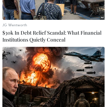
JG Wentworth
$30k In Debt Relief Scandal: What Financial
Institutions Quietly Conceal
Chủ tịch Trung Quốc Tập Cận Bình (phải) và nhà lãnh đạo Triều
Tiên Kim Jong-un trong cuộc gặp tại Bắc Kinh ngày 8/1/2019.
(Nguồn: AFP/TTXVN)
Tờ Đại Công báo của Hong Kong cho rằng sau
khi hội nghị thượng đỉnh Mỹ-Triều lần hai diễn
ra hồi tháng 2/2019 tại Hà Nội (Việt Nam) không
đạt được kết quả như kỳ vọng, Triều Tiên âm