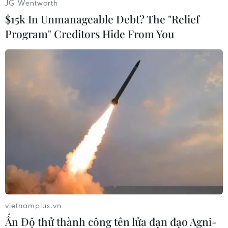
JG Wentworth
Trước tiên là tình hình trên bán đảo Triều Tiên
$15k In Unmanageable Debt? The "Relief
có dấu hiệu "tan băng" bởi những nỗ lực thúc
Program" Creditors Hide From You
đẩy quan hệ qua lại giữa hai miền Triều Tiên,
sau đó là 2 cuộc gặp thượng đỉnh của hai nhà
lãnh đạo Mỹ-Triều, trong đó cuộc gặp tại
Singapore quá lạc quan, còn cuộc gặp ở Việt
Nam lại quá bất ngờ.
Mặc dù vậy, cuộc gặp thượng đỉnh Mỹ-Triều lần
3 vẫn có khả năng diễn ra.
Cùng thời điểm này, quan hệ Trung-Triều dần
nồng ấm trở lại, lãnh đạo Triều Tiên liên tục có
các chuyến thăm Trung Quốc và lần này ông
Tập Cận Bình lần đầu tiên tới thăm Bình
Nhưỡng với cương vị là lãnh đạo cao nhất của
vietnamplus.vn
Trung Quốc.
Ấn Độ thử thành công tên lửa đạn đạo Agni-