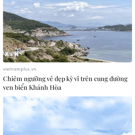
hóa Đối tác Chiến lược Toàn diện
Tăng cường
05/08/2026 13:30
Hơn 100 người thiệt mạng trong mùa
mưa khốc liệt ở Ấn Độ
05/08/2026 09:39
vietnamplus.vn
Chiêm ngưỡng vẻ đẹp kỳ vĩ trên cung đường
Trung Quốc phóng thành công hai
ven biển Khánh Hòa
vệ tinh siêu phổ Đông Phương Huệ
Nhãn
05/08/2026 07:16
Trung Quốc: Cảnh sát Hong Kong,
Macau triệt phá vụ lừa đảo đầu tư