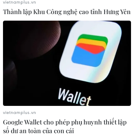
trạng thụ động ở châu Âu, nhưng trong cuộc
vietnamplus.vn
khủng hoảng hạt nhân Triều Tiên, cuộc gặp
Thành lập Khu Công nghệ cao tỉnh Hưng Yên
Kim-Putin lại có thể làm nổi bật vai trò quan
trọng của Moskva.
Bởi vì lập trường của Nga và Trung Quốc giống
nhau trong việc giải quyết cuộc khủng hoảng
hạt nhân Triều Tiên nên Trung Quốc, Nga, Triều
Tiên cộng thêm Hàn Quốc có thể hình thành
một lực lượng đọ sức mạnh mẽ để giảm bớt sức
ép địa chính trị của Nga ở châu Âu.
Về vấn đề này, cuộc gặp Kim-Putin vừa khiến
Triều Tiên có thêm một quân bài đàm phán với
vietnamplus.vn
Mỹ, vừa khiến Nga tăng thêm khả năng đọ sức
Google Wallet cho phép phụ huynh thiết lập
với nước này.
số dư an toàn của con cái
Hiển nhiên, cuộc gặp Kim-Putin đã gây sức ép