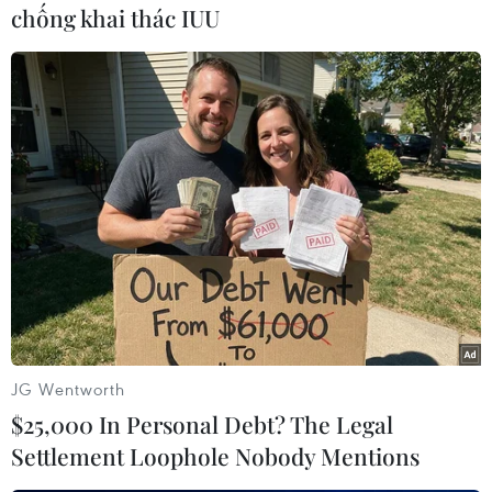
chống khai thác IUU
(TTXVN/Vietnam+)
JG Wentworth
$25,000 In Personal Debt? The Legal
#Mỹ-Trung
#Cuộc chiến thương mại
#Thương chiến
Settlement Loophole Nobody Mentions
#Đối thoai
#Thuế quan
#Hàng hóa nhập khẩu