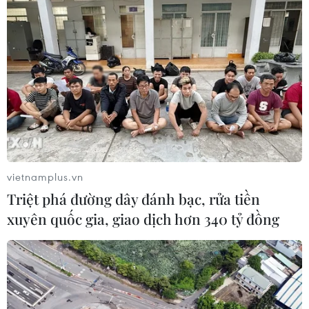
Khơi thông dòng vốn, đổi mới
phương thức cho vay, nâng cao năng
lực hấp thụ vốn
10/08/2026 09:26
Doanh nghiệp nhỏ và vừa được vay
với lãi suất thấp hơn ít nhất 1%/năm
10/08/2026 09:26
vietnamplus.vn
Triệt phá đường dây đánh bạc, rửa tiền
Khơi thông dòng vốn, đổi mới
xuyên quốc gia, giao dịch hơn 340 tỷ đồng
phương thức cho vay, nâng cao năng
lực hấp thụ vốn
10/08/2026 09:25