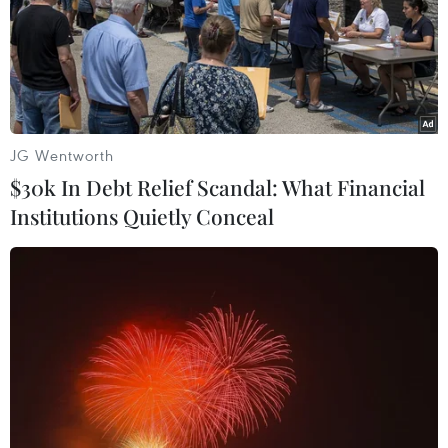
JG Wentworth
$30k In Debt Relief Scandal: What Financial
Institutions Quietly Conceal
'Kinh tế Mỹ có thể suy thoái do áp thuế
mới đối với hàng Trung Quốc'
17/08/2019 00:27
Tổng thống Mỹ Donald Trump tuyên bố sẽ áp mức thuế
10% đối với số hàng hóa còn lại trị giá 300 tỷ USD từ