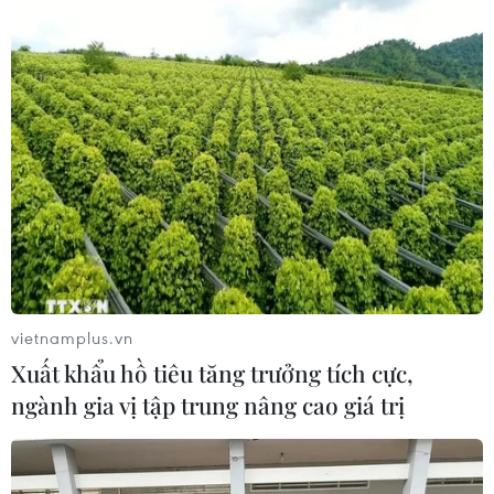
Trái cây Việt Nam còn nhiều dư địa
tại Thổ Nhĩ Kỳ
10/08/2026 09:44
Chứng khoán châu Á khởi sắc nhờ kỳ
vọng Fed giữ nguyên lãi suất
10/08/2026 09:41
vietnamplus.vn
VN-Index tăng gần 9 điểm nhờ nhóm
Xuất khẩu hồ tiêu tăng trưởng tích cực,
ngân hàng và năng lượng
ngành gia vị tập trung nâng cao giá trị
10/08/2026 09:30