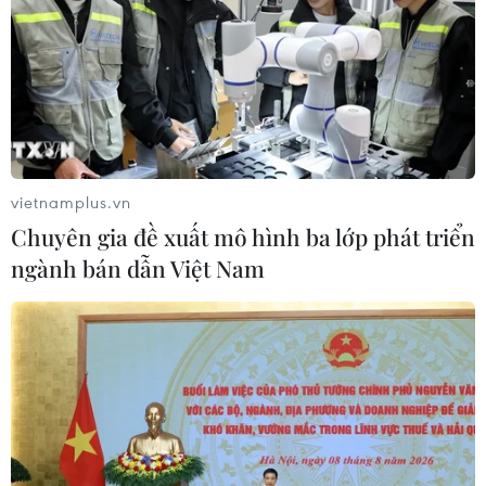
2 tháng
10/08/2026 06:03
Từ 15/9, cấp giấy phép kinh doanh
vận tải trực tuyến trên Cổng Dịch vụ
công
vietnamplus.vn
10/08/2026 05:56
Chuyên gia đề xuất mô hình ba lớp phát triển
ngành bán dẫn Việt Nam
Tính bổ trợ cao giữa Việt Nam và
Trung Quốc trong hợp tác đầu tư
chuỗi cung ứng
10/08/2026 05:50
Nhãn lồng Hưng Yên đứng trước cơ
hội bảo tồn và phát triển thương hiệu