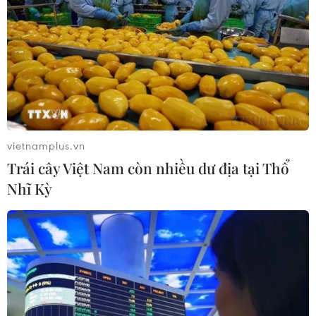
vietnamplus.vn
Trái cây Việt Nam còn nhiều dư địa tại Thổ
Nhĩ Kỳ