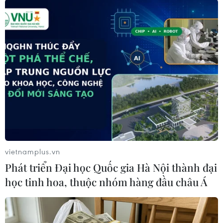
Mỹ
Trung Quốc
Theo dõi VietnamPlus
TIN LIÊN QUAN
vietnamplus.vn
Phát triển Đại học Quốc gia Hà Nội thành đại
học tinh hoa, thuộc nhóm hàng đầu châu Á