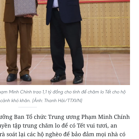
m Minh Chính trao 1,1 tỷ đồng cho tỉnh để chăm lo Tết cho hộ
cảnh khó khăn. (Ảnh: Thanh Hải/TTXVN)
rưởng Ban Tổ chức Trung ương Phạm Minh Chính
ền tập trung chăm lo để có Tết vui tươi, an
 rà soát lại các hộ nghèo để bảo đảm mọi nhà có