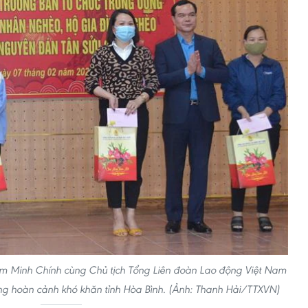
m Minh Chính cùng Chủ tịch Tổng Liên đoàn Lao động Việt Nam
ng hoàn cảnh khó khăn tỉnh Hòa Bình. (Ảnh: Thanh Hải/TTXVN)