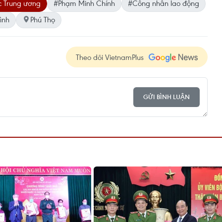
c Trung ương
#Phạm Minh Chính
#Công nhân lao động
ình
Phú Thọ
Theo dõi VietnamPlus
GỬI BÌNH LUẬN