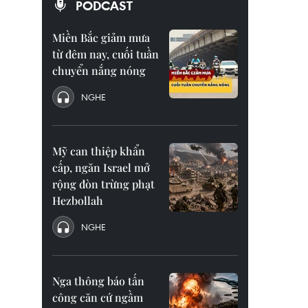
PODCAST
Miền Bắc giảm mưa
từ đêm nay, cuối tuần
chuyển nắng nóng
NGHE
Mỹ can thiệp khẩn
cấp, ngăn Israel mở
rộng đòn trừng phạt
Hezbollah
NGHE
Nga thông báo tấn
công căn cứ ngầm