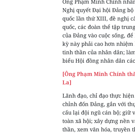
Ông Phạm Minh Chính nhấn 
Nghị quyết Đại hội Đảng bộ 
quốc lần thứ XIII, đề nghị 
quốc, các đoàn thể tập trun
của Đảng vào cuộc sống, để
kỳ này phải cao hơn nhiệm k
tinh thần của nhân dân; làm
biểu Hội đồng nhân dân các
[Ông Phạm Minh Chính thă
La]
Lãnh đạo, chỉ đạo thực hiệ
chỉnh đốn Đảng, gắn với thực
cấu lại đội ngũ cán bộ; giữ
toàn xã hội; xây dựng nền v
thần, xem văn hóa, truyền t