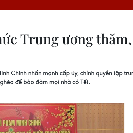
ức Trung ương thăm, t
h Chính nhấn mạnh cấp ủy, chính quyền tập trung 
ộ nghèo để bảo đảm mọi nhà có Tết.