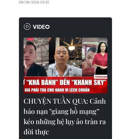
08/08/2026 03:52
VIDEO
CHUYỆN TUẦN QUA: Cảnh
báo nạn "giang hồ mạng”
kéo những hệ lụy ảo tràn ra
đời thực