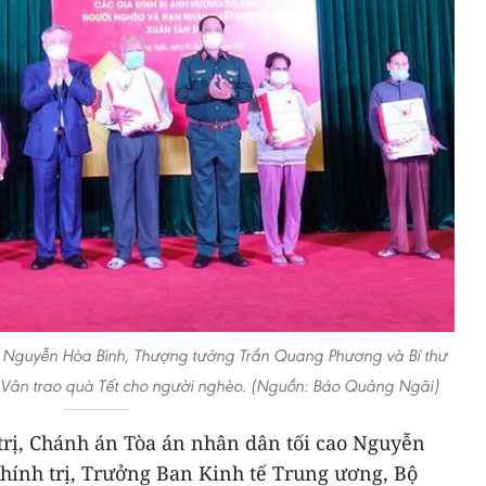
 Nguyễn Hòa Bình, Thượng tướng Trần Quang Phương và Bí thư
 Vân trao quà Tết cho người nghèo. (Nguồn: Báo Quảng Ngãi)
trị, Chánh án Tòa án nhân dân tối cao Nguyễn
hính trị, Trưởng Ban Kinh tế Trung ương, Bộ