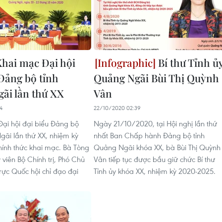
hai mạc Đại hội
Bí thư Tỉnh ủ
 Đảng bộ tỉnh
Quảng Ngãi Bùi Thị Quỳnh
ãi lần thứ XX
Vân
4
22/10/2020 02:39
Đại hội đại biểu Đảng bộ
Ngày 21/10/2020, tại Hội nghị lần thứ
gãi lần thứ XX, nhiệm kỳ
nhất Ban Chấp hành Đảng bộ tỉnh
ính thức khai mạc. Bà Tòng
Quảng Ngãi khóa XX, bà Bùi Thị Quỳnh
 viên Bộ Chính trị, Phó Chủ
Vân tiếp tục được bầu giữ chức Bí thư
rực Quốc hội chỉ đạo đại
Tỉnh ủy khóa XX, nhiệm kỳ 2020-2025.