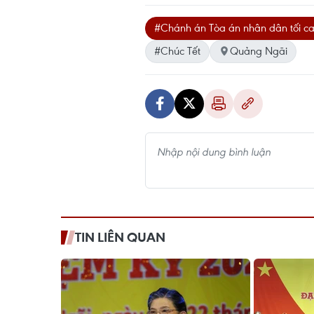
#Chánh án Tòa án nhân dân tối c
#Chúc Tết
Quảng Ngãi
TIN LIÊN QUAN