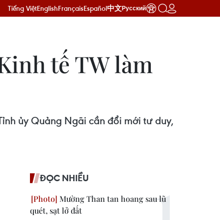
Tiếng Việt
English
Français
Español
中文
Русский
Kinh tế TW làm
Tỉnh ủy Quảng Ngãi cần đổi mới tư duy,
ĐỌC NHIỀU
Mường Than tan hoang sau lũ
quét, sạt lở đất