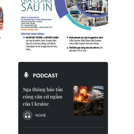
y
PODCAST
Nga thông báo tấn
công căn cứ ngầm
của Ukraine
NGHE