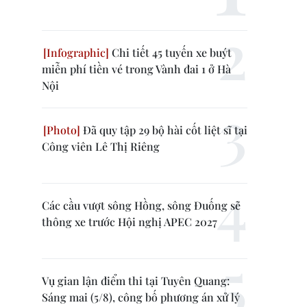
Chi tiết 45 tuyến xe buýt
miễn phí tiền vé trong Vành đai 1 ở Hà
Nội
Đã quy tập 29 bộ hài cốt liệt sĩ tại
Công viên Lê Thị Riêng
Các cầu vượt sông Hồng, sông Đuống sẽ
thông xe trước Hội nghị APEC 2027
Vụ gian lận điểm thi tại Tuyên Quang:
Sáng mai (5/8), công bố phương án xử lý