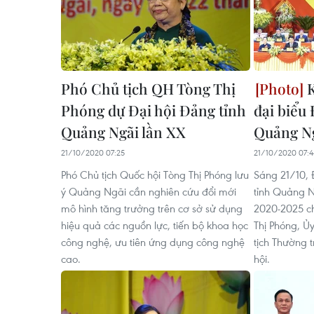
Phó Chủ tịch QH Tòng Thị
K
Phóng dự Đại hội Đảng tỉnh
đại biểu
Quảng Ngãi lần XX
Quảng Ng
21/10/2020 07:25
21/10/2020 07:4
Phó Chủ tịch Quốc hội Tòng Thị Phóng lưu
Sáng 21/10, 
ý Quảng Ngãi cần nghiên cứu đổi mới
tỉnh Quảng N
mô hình tăng trưởng trên cơ sở sử dụng
2020-2025 ch
hiệu quả các nguồn lực, tiến bộ khoa học
Thị Phóng, Ủy
công nghệ, ưu tiên ứng dụng công nghệ
tịch Thường t
cao.
hội.