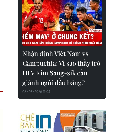
Nhận định Việt Nam vs
Campuchia: Vì sao thầy trò
HLV Kim Sang-sik cần
giành ngôi đầu bảng?
06/08/2026 11:05