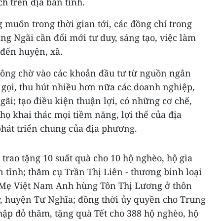
h trên địa bàn tỉnh.
uốn trong thời gian tới, các đồng chí trong
g Ngãi cần đổi mới tư duy, sáng tạo, việc làm
 đến huyện, xã.
ông chờ vào các khoản đầu tư từ nguồn ngân
 gọi, thu hút nhiều hơn nữa các doanh nghiệp,
ãi; tạo điều kiện thuận lợi, có những cơ chế,
họ khai thác mọi tiềm năng, lợi thế của địa
phát triển chung của địa phương.
 trao tặng 10 suất quà cho 10 hộ nghèo, hộ gia
n tỉnh; thăm cụ Trần Thị Liên - thương binh loại
 Mẹ Việt Nam Anh hùng Tôn Thị Lương ở thôn
, huyện Tư Nghĩa; đồng thời ủy quyền cho Trung
hập đỏ thăm, tặng quà Tết cho 388 hộ nghèo, hộ