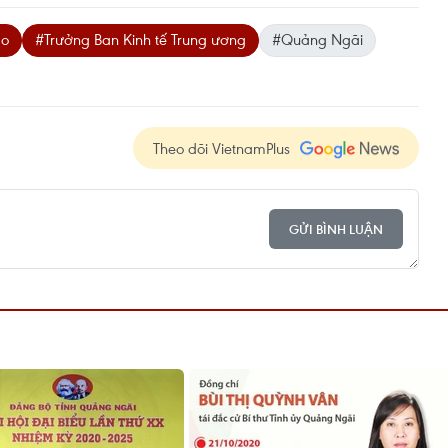
ao
#Trưởng Ban Kinh tế Trung ương
#Quảng Ngãi
Theo dõi VietnamPlus
GỬI BÌNH LUẬN