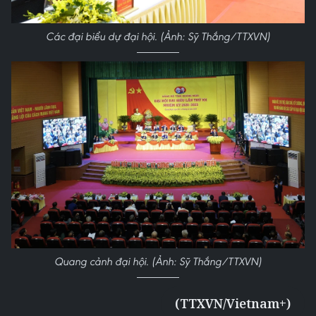
Các đại biểu dự đại hội. (Ảnh: Sỹ Thắng/TTXVN)
Quang cảnh đại hội. (Ảnh: Sỹ Thắng/TTXVN)
(TTXVN/Vietnam+)