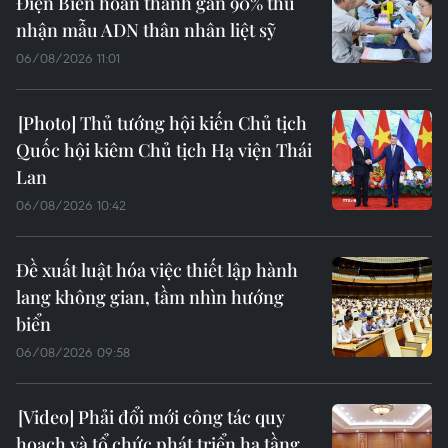
Điện Biên hoàn thành gần 90% thu
nhận mẫu ADN thân nhân liệt sỹ
06/08/2026 11:01
Thủ tướng hội kiến Chủ tịch
Quốc hội kiêm Chủ tịch Hạ viện Thái
Lan
06/08/2026 10:42
Đề xuất luật hóa việc thiết lập hành
lang không gian, tầm nhìn hướng
biển
06/08/2026 09:58
Phải đổi mới công tác quy
hoạch và tổ chức phát triển hạ tầng