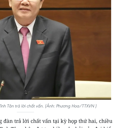
Vĩnh Tân trả lời chất vấn. (Ảnh: Phương Hoa/TTXVN )
đàn trả lời chất vấn tại kỳ họp thứ hai, chiều