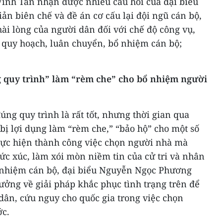
Vĩnh Tân nhận được nhiều câu hỏi của đại biểu
iản biên chế và đề án cơ cấu lại đội ngũ cán bộ,
hài lòng của người dân đối với chế độ công vụ,
c quy hoạch, luân chuyển, bổ nhiệm cán bộ;
 quy trình” làm “rèm che” cho bổ nhiệm người
ng quy trình là rất tốt, nhưng thời gian qua
bị lợi dụng làm “rèm che,” “bảo hộ” cho một số
thực hiện thành công việc chọn người nhà mà
ức xúc, làm xói mòn niềm tin của cử tri và nhân
ổ nhiệm cán bộ, đại biểu Nguyễn Ngọc Phương
ưởng về giải pháp khắc phục tình trạng trên để
 dân, cứu nguy cho quốc gia trong việc chọn
ớc.