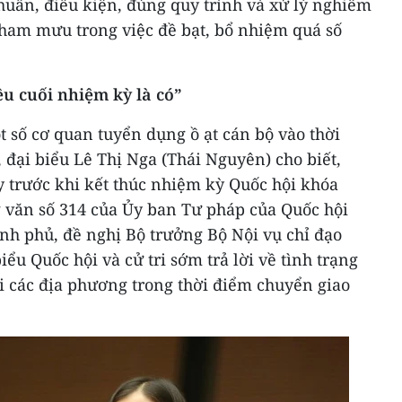
uẩn, điều kiện, đúng quy trình và xử lý nghiêm
ham mưu trong việc đề bạt, bổ nhiệm quá số
u cuối nhiệm kỳ là có”
t số cơ quan tuyển dụng ồ ạt cán bộ vào thời
đại biểu Lê Thị Nga (Thái Nguyên) cho biết,
y trước khi kết thúc nhiệm kỳ Quốc hội khóa
ng văn số 314 của Ủy ban Tư pháp của Quốc hội
nh phủ, đề nghị Bộ trưởng Bộ Nội vụ chỉ đạo
ểu Quốc hội và cử tri sớm trả lời về tình trạng
i các địa phương trong thời điểm chuyển giao