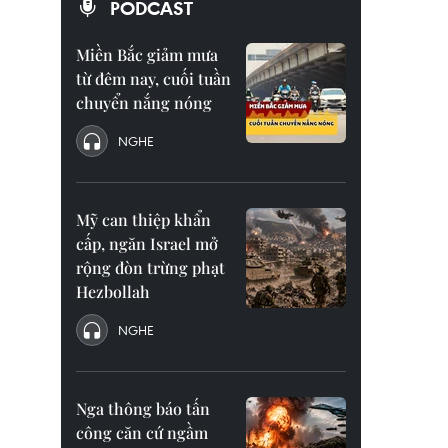
PODCAST
Miền Bắc giảm mưa
từ đêm nay, cuối tuần
chuyển nắng nóng
NGHE
Mỹ can thiệp khẩn
cấp, ngăn Israel mở
rộng đòn trừng phạt
Hezbollah
NGHE
Nga thông báo tấn
công căn cứ ngầm