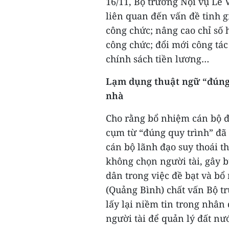
16/11, Bộ trưởng Nội vụ Lê 
liên quan đến vấn đề tinh g
công chức; nâng cao chỉ số 
công chức; đổi mới công tá
chính sách tiền lương…
Lạm dụng thuật ngữ “đúng
nhà
Cho rằng bổ nhiệm cán bộ đú
cụm từ “đúng quy trình” đã 
cán bộ lãnh đạo suy thoái 
không chọn người tài, gây b
dân trong việc đề bạt và b
(Quảng Bình) chất vấn Bộ tr
lấy lại niềm tin trong nhân
người tài để quản lý đất nư