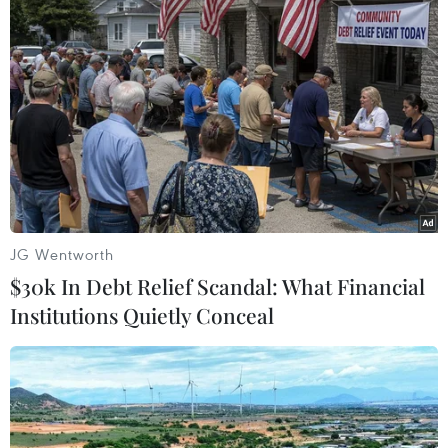
TIN LIÊN QUAN
JG Wentworth
$30k In Debt Relief Scandal: What Financial
Institutions Quietly Conceal
Ai Cập phát hiện mỏ khí đốt mới ở khu vực
đồng bằng sông Nile