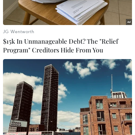
JG Wentworth
$15k In Unmanageable Debt? The "Relief
Program" Creditors Hide From You
Hoàng thái tử UAE Mohammed bin Zayed al-Nahyan và Tổng
thống Ai Cập Abdel Fattah El-Sisi tại sân bay quốc tế Cairo, Ai
Cập. (Nguồn: thenational.ae)
Các Tiểu vương quốc Arab thống nhất (UAE) và
Ai Cập vừa công bố chương trình hợp tác đầu tư
trong các lĩnh vực kinh tế và xã hội với tổng số
vốn lên tới 20 tỷ USD.