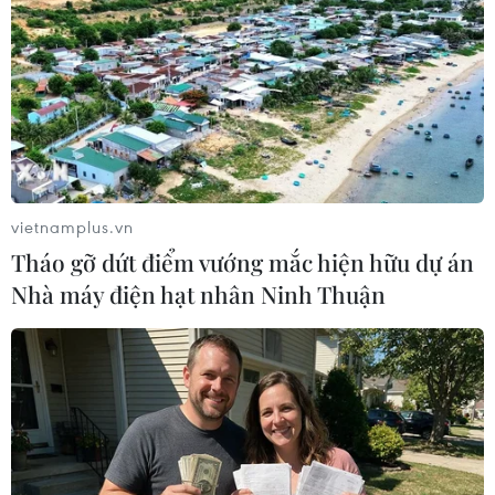
24/07/2019 06:40
Một mỏ khí đốt mới ở được phát hiện ở khu vực El
Qaraa thuộc đồng bằng sông Nile, Ai Cập, với sản
lượng khai thác ước tính 20 triệu feet khối (gần 570.000
mét khối) mỗi ngày.
vietnamplus.vn
Tháo gỡ dứt điểm vướng mắc hiện hữu dự án
Nhà máy điện hạt nhân Ninh Thuận