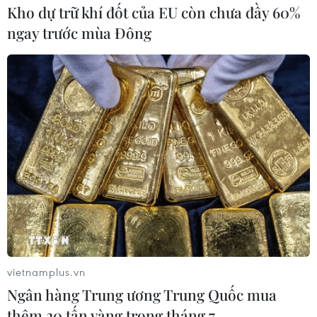
thêm một tín hiệu tích cực khác khi tỷ lệ thất nghiệp của
Kho dự trữ khí đốt của EU còn chưa đầy 60%
nước này đã giảm từ mức 13,4% trong năm 2013 xuống
ngay trước mùa Đông
còn 7,5% trong quý 2/2019.
vietnamplus.vn
Ngân hàng Trung ương Trung Quốc mua
thêm 20 tấn vàng trong tháng 7