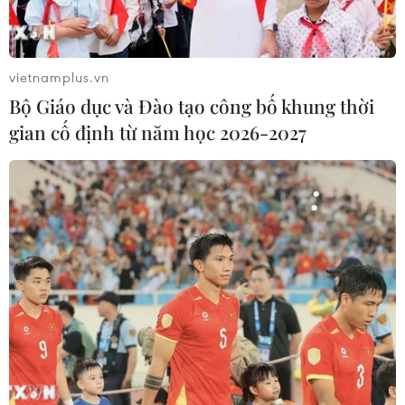
vietnamplus.vn
Bộ Giáo dục và Đào tạo công bố khung thời
gian cố định từ năm học 2026-2027
Ai Cập hối thúc Ethiopia giải quyết tranh
chấp đập Đại phục hưng
21/10/2019 09:04
Ai Cập sẽ hối thúc Ethiopia nhất trí với yêu cầu mời một
bên thứ ba làm trung gian hòa giải nhằm giải quyết
tranh chấp giữa các bên về Đập thủy điện Đại phục
hưng mà Ethiopia đang xây dựng.