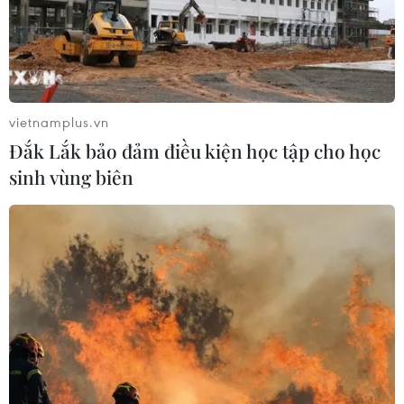
vietnamplus.vn
Đắk Lắk bảo đảm điều kiện học tập cho học
sinh vùng biên
TIN CÙNG CHUYÊN MỤC
Ngân hàng Trung ương Trung Quốc
mua thêm 20 tấn vàng trong tháng 7