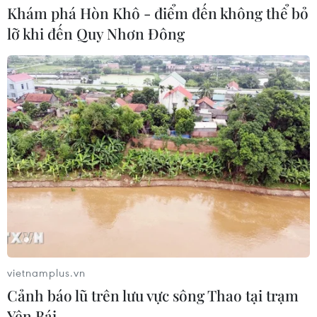
Khám phá Hòn Khô - điểm đến không thể bỏ
lỡ khi đến Quy Nhơn Đông
Phép thử sức chống chịu của kinh tế
ASEAN
07/08/2026 12:35
Thuế polysilicon: Doanh nghiệp Hàn
Quốc tại Mỹ có lợi thế
07/08/2026 12:17
Tầm nhìn bán dẫn của Malaysia: Đi
từ thế mạnh sẵn có lên nấc thang giá
vietnamplus.vn
trị cao
Cảnh báo lũ trên lưu vực sông Thao tại trạm
07/08/2026 11:51
Yên Bái