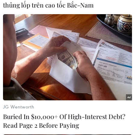
thủng lốp trên cao tốc Bắc-Nam
trợ trị giá 12 tỷ USD từ Quỹ Tiền tệ Quốc tế
(IMF).
Tuy nhiên, cải cách gặp nhiều thách thức khi
liên tục xuất hiện các cáo buộc rằng các quan
chức cấp cao của chính phủ và quân đội tham
nhũng./.
(TTXVN/Vietnam+)
JG Wentworth
Buried In $10,000+ Of High-Interest Debt?
Read Page 2 Before Paying