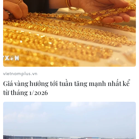
Hạ tầng AI - động lực tăng trưởng
mới của Đông Nam Á
07/08/2026 10:19
VN-Index tăng hơn 3 điểm nhờ sức
bật nhóm dầu khí
07/08/2026 09:36
vietnamplus.vn
Giá vàng hướng tới tuần tăng mạnh nhất kể
từ tháng 1/2026
Tháo gỡ dứt điểm vướng mắc hiện
hữu dự án Nhà máy điện hạt nhân
Ninh Thuận
07/08/2026 09:27