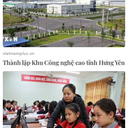
Giá dầu tăng trước những lo ngại về
kế hoạch mở lại Eo biển Hormuz
07/08/2026 08:58
Masterise Homes đồng hành cùng
khách hàng trên toàn quốc với giải
vietnamplus.vn
pháp tài chính ưu việt
Thành lập Khu Công nghệ cao tỉnh Hưng Yên
07/08/2026 08:39
Nhà đầu tư Anh đề xuất siêu dự án Tổ
hợp cảng biển 18 tỷ USD tại Quảng
Ninh
07/08/2026 08:33
Canh tác biển - động lực mới cho