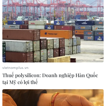
Hà Tĩnh chấp thuận chủ trương đầu
tư loạt dự án điện gió trên 7.800 tỷ
đồng
07/08/2026 10:33
Có 50 cơ sở kiểm nghiệm được GACC
chấp nhận phục vụ xuất khẩu mít,
sầu riêng
07/08/2026 10:27
vietnamplus.vn
Thuế polysilicon: Doanh nghiệp Hàn Quốc
Hàn Quốc áp dụng ưu đãi thuế hỗ
tại Mỹ có lợi thế
trợ 6 ngành công nghiệp chiến lược
07/08/2026 10:21