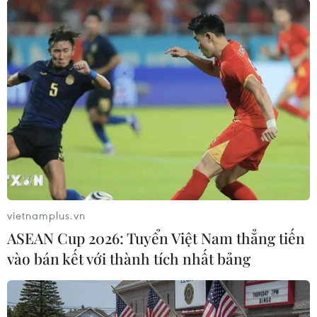
#Ai Cập
#UAE
#Abdel Fattah El-Sisi
#Hợp tác đầu tư
#Đầu tư chiến lược
#Việc làm
#Cải cách kinh tế
#Cứu trợ kinh tế
Ai Cập
UAE
vietnamplus.vn
ASEAN Cup 2026: Tuyển Việt Nam thẳng tiến
Theo dõi VietnamPlus
vào bán kết với thành tích nhất bảng