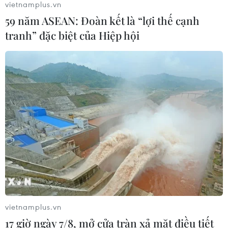
vietnamplus.vn
07/08/2026 06:46
59 năm ASEAN: Đoàn kết là “lợi thế cạnh
tranh” đặc biệt của Hiệp hội
Hàn Quốc đầu tư xây “Thung lũng
K-Vietnam” gắn với hậu duệ dòng họ
Lý
07/08/2026 06:30
Xem thêm
CƠ QUAN CHỦ QUẢN: THÔNG TẤN XÃ VIỆT NAM
vietnamplus.vn
Tổng Biên tập: TRẦN TIẾN DUẨN
17 giờ ngày 7/8, mở cửa tràn xả mặt điều tiết