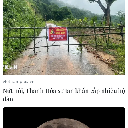
vietnamplus.vn
Nứt núi, Thanh Hóa sơ tán khẩn cấp nhiều hộ
dân