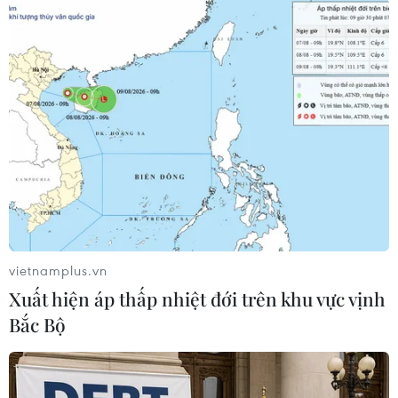
#Ukraine
#Heidi Tagliavini
#Yury Sergeyev
#Kiev
#lực lượng gìn giữ hòa bình
#thỏa thuận ngừng bắn
#Đông Ukraine.
Ukraine
Theo dõi VietnamPlus
vietnamplus.vn
Xuất hiện áp thấp nhiệt đới trên khu vực vịnh
TIN LIÊN QUAN
Bắc Bộ