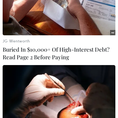
khu vực chủ chốt trong vùng xung đột ở miền Đông
Ukraine.
JG Wentworth
Buried In $10,000+ Of High-Interest Debt?
Read Page 2 Before Paying
Mỹ và Ukraine tố cáo Nga triển khai vũ khí