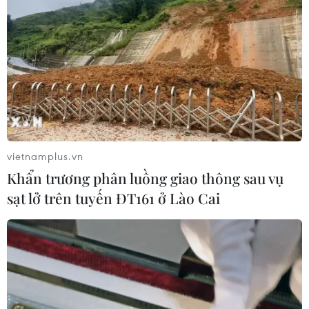
vietnamplus.vn
Khẩn trương phân luồng giao thông sau vụ
sạt lở trên tuyến ĐT161 ở Lào Cai