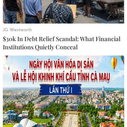
bắn.
JG Wentworth
$30k In Debt Relief Scandal: What Financial
Institutions Quietly Conceal
Xe tăng quân đội Ukraine tại thị trấn Debaltseve, khu vực
Donetsk ngày 13/2. (Nguồn: AFP/TTXVN)