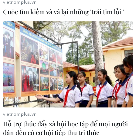
vietnamplus.vn
Cuộc tìm kiếm và vá lại những 'trái tim lỗi '
NATO có bằng chứng quân đội Nga hiện
diện ở Đông Ukraine
14/02/2015 00:57
Tổng Thư ký NATO Jens Stoltenberg cho rằng dân quân
ly khai không thể thành công như họ cho thấy, nếu
không có sự hậu thuẫn của Nga.
vietnamplus.vn
Hỗ trợ thúc đẩy xã hội học tập để mọi người
dân đều có cơ hội tiếp thu tri thức