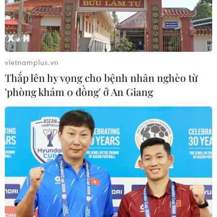
Nga và Ukraine tiếp tục tấn
công qua lại, thương vong không
ngừng gia tăng
vietnamplus.vn
04/08/2026 15:54
Thắp lên hy vọng cho bệnh nhân nghèo từ
'phòng khám 0 đồng' ở An Giang
Pháp ghi nhận tháng 7 nóng nhất
trong lịch sử
04/08/2026 15:17
Tây Ban Nha phát trực tiếp nhật thực
toàn phần từ độ cao 9.000 m
04/08/2026 13:23