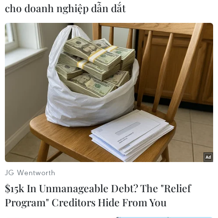
và từng bước bình ổn tình hình ở miền Đông
cho doanh nghiệp dẫn dắt
Ukraine"./.
(Vietnam+)
JG Wentworth
$15k In Unmanageable Debt? The "Relief
Program" Creditors Hide From You