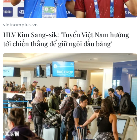
Tàu chở hàng của Thổ Nhĩ Kỳ bị tấn
công trên Biển Đen
vietnamplus.vn
04/08/2026 05:54
HLV Kim Sang-sik: 'Tuyển Việt Nam hướng
tới chiến thắng để giữ ngôi đầu bảng'
Vì sao Google khiến Mỹ và
EU đối đầu về chủ quyền số?
04/08/2026 04:13
Máy bay chở khách nội địa đầu tiên
của Nga hoàn tất chuyến bay thử
nghiệm
04/08/2026 01:25