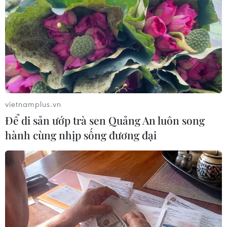
vietnamplus.vn
Để di sản ướp trà sen Quảng An luôn song
hành cùng nhịp sống đương đại
Quân đội Ukraine tố phe ly khai tăng
cường lực lượng ở miền Đông
13/02/2015 13:09
Reuters đưa tin, giới chức quân đội Kiev ngày 13/2 cho
biết lực lượng ly khai đang củng cố các cứ điểm tại các