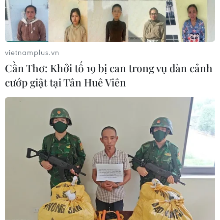
vietnamplus.vn
Cần Thơ: Khởi tố 19 bị can trong vụ dàn cảnh
cướp giật tại Tân Huê Viên
TIN CÙNG CHUYÊN MỤC
Iceland trước cuộc trưng cầu ý dân
về nối lại đàm phán gia nhập EU
08/08/2026 07:54