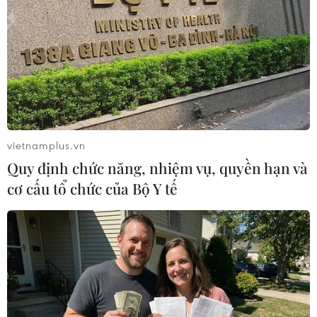
13/02/2015 11:56
Ít nhất 15 người đã thiệt mạng trong các vụ giao tranh
mới nhất tại miền Đông Ukraine ngay trước thời điểm
lệnh ngừng bắn mới có hiệu lực theo thỏa thuận vừa
đạt được của "Bộ Tứ Normandie."
vietnamplus.vn
Quy định chức năng, nhiệm vụ, quyền hạn và
cơ cấu tổ chức của Bộ Y tế