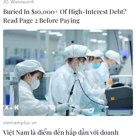
JG Wentworth
(Vietnam+)
Buried In $10,000+ Of High-Interest Debt?
Read Page 2 Before Paying
#Ukraine
#G-7
#Lệnh ngừng bắn
#Vũ khí
vietnamplus.vn
#Debaltseve
#Giapo tranh
#Xung đột
Việt Nam là điểm đến hấp dẫn với doanh
#Giải pháp hòa bình
#Khủng hoảng
Ukraine