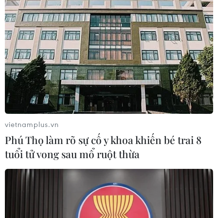
vietnamplus.vn
Phú Thọ làm rõ sự cố y khoa khiến bé trai 8
tuổi tử vong sau mổ ruột thừa