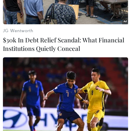
JG Wentworth
$30k In Debt Relief Scandal: What Financial
Institutions Quietly Conceal
Chiếc xe buýt bị phá hủy trong vụ đánh bom ngày 11/2 vừa
qua. (Ảnh: AFP/TTXVN)
Reuters đưa tin, ngày 13/2, lãnh đạo của Nhóm 7
nước công nghiệp phát triển (G-7) tuyên bố rằng
thỏa thuận ngừng bắn trong tuần này dành cho
Ukraine đã đề ra một giải pháp hòa bình cho