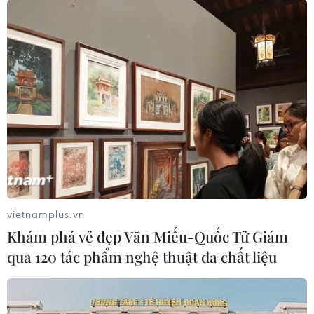
vietnamplus.vn
Khám phá vẻ đẹp Văn Miếu-Quốc Tử Giám
qua 120 tác phẩm nghệ thuật đa chất liệu