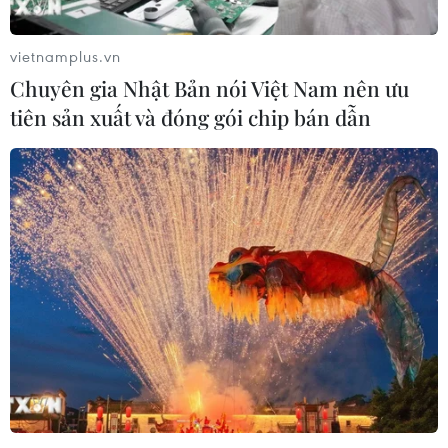
vietnamplus.vn
Chuyên gia Nhật Bản nói Việt Nam nên ưu
tiên sản xuất và đóng gói chip bán dẫn
Chiến sự tại Ukraine vẫn tiếp tục diễn
biến căng thẳng
13/02/2015 23:17
Theo cơ quan báo chí của lữ đoàn Azov, sáng 12/2 giao
tranh ác liệt đã diễn ra trên đường Shirokino-Sahanka ở
Đông Bắc Mariupol.