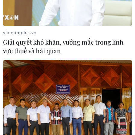
EU tuyên bố vượt qua “phép thử” an
ninh biên giới sau khủng hoảng
Ceuta
vietnamplus.vn
05/08/2026 00:37
Giải quyết khó khăn, vướng mắc trong lĩnh
vực thuế và hải quan
Nga và Ukraine tiếp tục tấn
công qua lại, thương vong không
ngừng gia tăng
04/08/2026 15:54
Pháp ghi nhận tháng 7 nóng nhất
trong lịch sử
04/08/2026 15:17