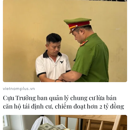
Tổng thống Nga Putin: Lệnh ngừng bắn ở
vietnamplus.vn
Cựu Trưởng ban quản lý chung cư lừa bán
Ukraine bắt đầu từ 15/2
căn hộ tái định cư, chiếm đoạt hơn 2 tỷ đồng
12/02/2015 09:15
Hội nghị Thượng đỉnh tại Minsk nhằm vãn hồi hòa bình
tại Ukraine đã đạt được thỏa thuận ở những điểm chính,