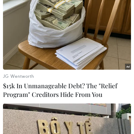
trong đó các bên đồng ý rút vũ khí hạng nặng và lệnh
ngừng bắn sẽ được bắt đầu vào ngày 15/2
JG Wentworth
$15k In Unmanageable Debt? The "Relief
Program" Creditors Hide From You
Số người chết tăng nhanh trong các cuộc
giao tranh ở Đông Ukraine