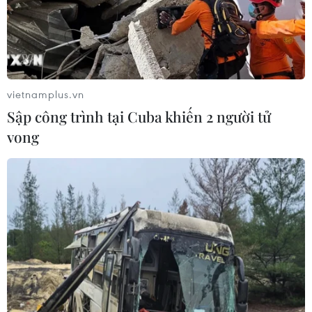
vietnamplus.vn
Sập công trình tại Cuba khiến 2 người tử
vong
TIN CÙNG CHUYÊN MỤC
Cần Thơ thúc đẩy hợp tác du lịch với
đối tác Hàn Quốc
07/08/2026 12:46
59 năm ASEAN: Đoàn kết là “lợi thế
cạnh tranh” đặc biệt của Hiệp hội