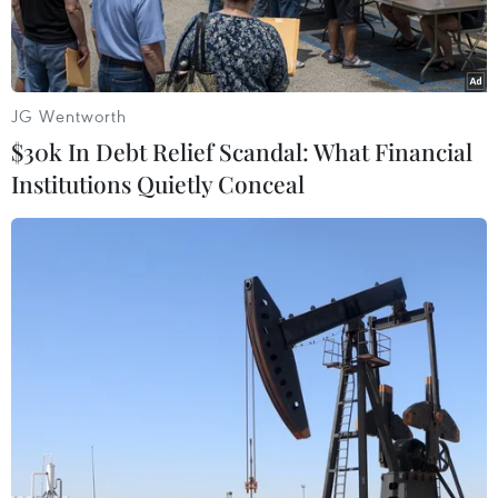
JG Wentworth
$30k In Debt Relief Scandal: What Financial
Institutions Quietly Conceal
Ảnh chỉ có tính minh họa. (Nguồn: Forbes)
Ngày 13/3, Ukraine đã ghi nhận ca tử vong đầu
tiên do virus SARS-CoV-2 gây bệnh viêm đường
hô hấp cấp COVID-19, trong bối cảnh nhà chức
trách nước này đã đóng cửa biên giới đối với