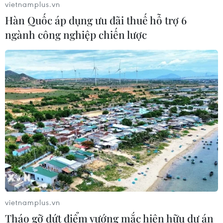
vietnamplus.vn
06/08/2026 23:55
Hàn Quốc áp dụng ưu đãi thuế hỗ trợ 6
ngành công nghiệp chiến lược
Xem thêm
CƠ QUAN CHỦ QUẢN: THÔNG TẤN XÃ VIỆT NAM
Tổng Biên tập: TRẦN TIẾN DUẨN
Phó Tổng Biên tập: NGUYỄN THỊ TÁM, KHÚC THANH
THỦY
Sở hữu trí tuệ
Quy định sử dụng
vietnamplus.vn
RSS
Hỗ trợ
Tháo gỡ dứt điểm vướng mắc hiện hữu dự án