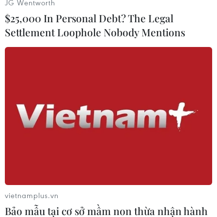
2 trong ngày 12/3 tại thủ đô Khartoum. Bệnh
JG Wentworth
nhân này từng tới Các tiểu vương quốc Arab
$25,000 In Personal Debt? The Legal
thống nhất (UAE) trước đó trong tháng./.
Settlement Loophole Nobody Mentions
(Vietnam+)
vietnamplus.vn
Bảo mẫu tại cơ sở mầm non thừa nhận hành