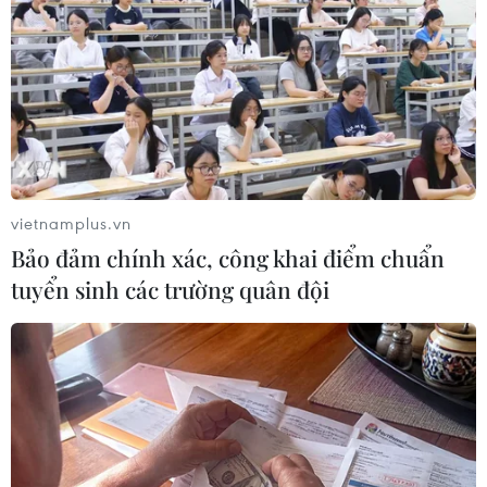
thời trang thế giới, nhưng nay trở nên vắng lặng vì dịch
COVID-19.
vietnamplus.vn
Bảo đảm chính xác, công khai điểm chuẩn
tuyển sinh các trường quân đội
WHO hối thúc thế giới tăng cường nỗ lực