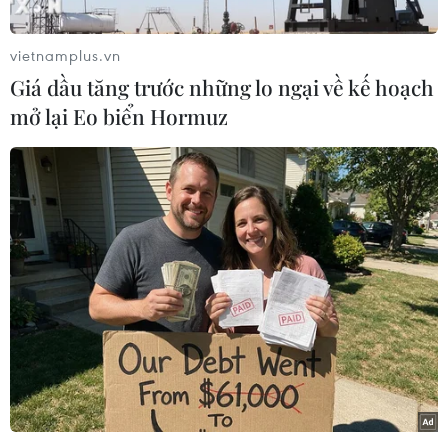
người nước ngoài, trong một nỗ lực kiểm soát
bệnh dịch.
vietnamplus.vn
Phát biểu với báo giới, Thứ trưởng Y tế Ukraine
Giá dầu tăng trước những lo ngại về kế hoạch
Viktor Lyashko nói: "Một phụ nữ được chẩn
mở lại Eo biển Hormuz
"
đoán nhiễm SARS-CoV-2 hôm qua đã tử vong.
Ukraine, quốc gia có 42 triệu dân, đến nay đã
ghi nhận 3 trường hợp nhiễm SARS-CoV-2.
[Truyền thống Brazil: Tổng thống J.Bolsonaro
dương tính với SARS-CoV-2]
Cùng ngày, Bộ Y tế Sudan cho biết nước này đã
xác nhận trường hợp đầu tiên nhiễm COVID-19.
Theo bộ trên, bệnh nhân 50 tuổi này là một
người đàn ông và đã tử vong do virus SARS-CoV-