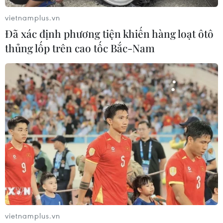
vietnamplus.vn
Đã xác định phương tiện khiến hàng loạt ôtô
thủng lốp trên cao tốc Bắc-Nam
Truyền thông Brazil: Tổng thống
J.Bolsonaro dương tính với SARS-CoV-2
13/03/2020 14:17
Ngày 13/3, truyền thông Brazil cho biết Tổng thống nước
này Jair Bolsonaro đã dương tính với virus SARS-CoV-2
qua kết quả kiểm tra ban đầu.
vietnamplus.vn