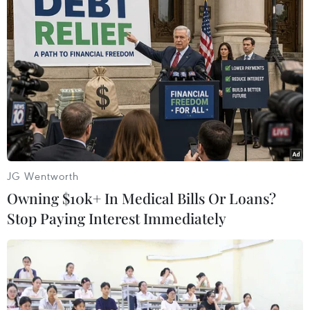
JG Wentworth
Owning $10k+ In Medical Bills Or Loans?
Sân bay Italy vắng vẻ hiu quạnh vì
Stop Paying Interest Immediately
đại dịch COVID-19
12/03/2020 08:02
Malpensa là sân bay quốc tế lớn nhất của thành phố
Milan (Italy) với lượng du khách lớn đến thăm kinh đô