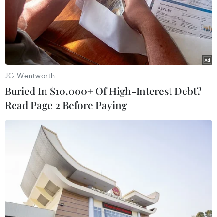
chống đại dịch COVID-19
12/03/2020 13:07
Ông Ghebreyesus nêu rõ: "Việc xem dịch bệnh này là
đại dịch không có nghĩa là các quốc gia nên buông
xuôi. Ý tưởng rằng các nước nên chuyển từ kiềm chế
sang giảm nhẹ là sai lầm và nguy hiểm."
JG Wentworth
Buried In $10,000+ Of High-Interest Debt?
Read Page 2 Before Paying