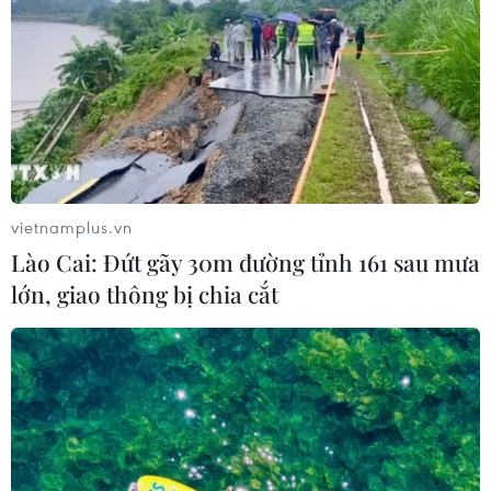
Chuyên gia Canada đánh giá cao bản
lĩnh đối ngoại của Việt Nam
07/08/2026 03:49
Venezuela khởi động đàm phán về
tiến trình chuyển giao chính trị
07/08/2026 02:58
vietnamplus.vn
Lào Cai: Đứt gãy 30m đường tỉnh 161 sau mưa
lớn, giao thông bị chia cắt
Mỹ can thiệp khẩn cấp, ngăn
Israel mở rộng đòn trừng phạt
Hezbollah
07/08/2026 02:31
Sập công trình tại Cuba khiến 2