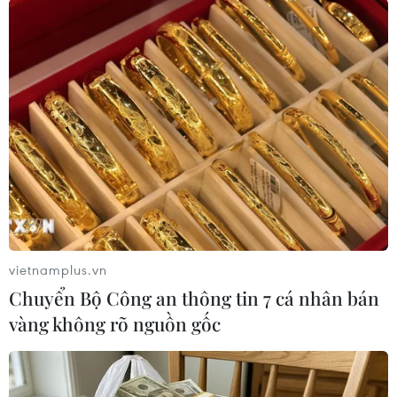
#Ai Cập
#Nhà máy điện hạt nhân
#Vladimir Putin
#Cairo
#Fatah al-Sisi
#Khủng bố
#Kênh đào Suez
#Nhập khẩu khí đốt
Ai Cập
vietnamplus.vn
Chuyển Bộ Công an thông tin 7 cá nhân bán
vàng không rõ nguồn gốc