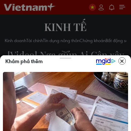
KINH TẾ
Kinh doanh
Tài chính
Tín dụng nông thôn
Chứng khoán
Bất động sản
[Video] Nga giúp Ai Cập xây
Khám phá thêm
nhà máy điện hạt nhân đầu
tiên
11/02/2015 02:43
Theo dõi VietnamPlus