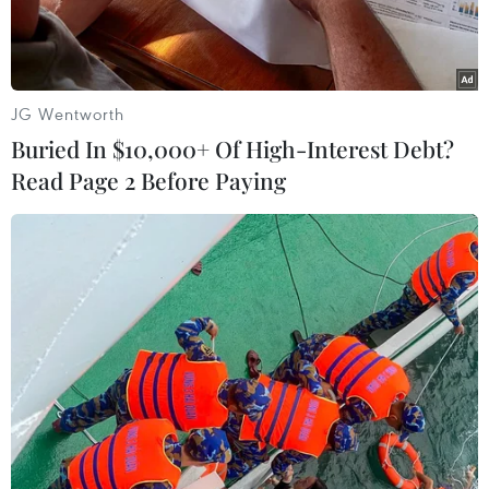
Lãnh đạo Nga và Ai Cập đã nhất trí về kế hoạch
Moskva hỗ trợ Cairo xây dựng một nhà máy điện
hạt nhân tại thành phố Dabaa nằm bên bờ Địa
JG Wentworth
Trung Hải.
Buried In $10,000+ Of High-Interest Debt?
Read Page 2 Before Paying
Tổng thống Ai Cập Abdel-Fattah el-Sisi (phải) trong cuộc gặp