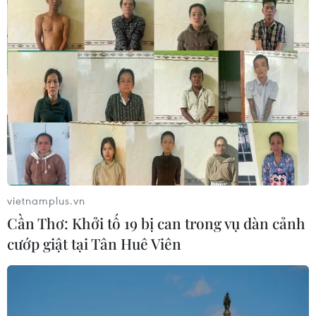
Xây dựng và phát triển Việt
Ngân hàng Trung ương
Nam trở thành quốc gia
Trung Quốc mua thêm 20
biển mạnh
tấn vàng trong tháng 7
07/08/2026 22:30
07/08/2026 15:21
Xem thêm
vietnamplus.vn
Cần Thơ: Khởi tố 19 bị can trong vụ dàn cảnh
cướp giật tại Tân Huê Viên
CƠ QUAN CHỦ QUẢN: THÔNG TẤN XÃ VIỆT NAM
Tổng Biên tập: TRẦN TIẾN DUẨN
Phó Tổng Biên tập: NGUYỄN THỊ TÁM, KHÚC THANH