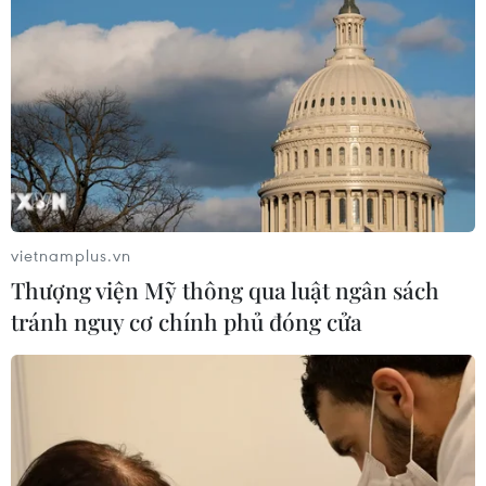
THỦY
Sở hữu trí tuệ
Quy định sử dụng
RSS
Hỗ trợ
Ngôn ngữ
TTXVN
Dịch vụ tin
Quảng cáo
Liên hệ
vietnamplus.vn
Thượng viện Mỹ thông qua luật ngân sách
tránh nguy cơ chính phủ đóng cửa
Giấy phép số: 1374/GP-BTTTT do Bộ Thông tin và Truyền thông
cấp ngày 11/9/2008.
Quảng cáo: Phó TBT Nguyễn Thị Tám: 093.5958688, Email:
tamvna@gmail.com
Điện thoại: (024) 39411349 - (024) 39411348, Fax: (024)
39411348