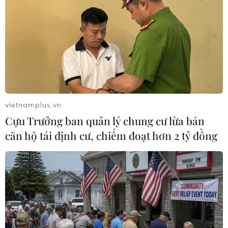
Nông sản Việt Nam còn
Kết luận thanh tra về cơ sở
nhiều dư địa tại thị trường
nhà, đất dôi dư sau sắp xếp
Algeria
tại thành phố Hải Phòng
08/08/2026 12:55
08/08/2026 12:53
vietnamplus.vn
Cựu Trưởng ban quản lý chung cư lừa bán
căn hộ tái định cư, chiếm đoạt hơn 2 tỷ đồng
Động lực mới cho hợp tác
Sửa đổi Luật Dầu khí: Phân
thương mại Việt Nam-
cấp, phân quyền nhưng
Australia
phải kiểm soát rủi ro
08/08/2026 12:20
08/08/2026 11:05