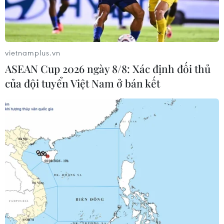
thông tin sau một nhịp
carbon rừng
phục hồi
08/08/2026 06:50
08/08/2026 08:04
vietnamplus.vn
ASEAN Cup 2026 ngày 8/8: Xác định đối thủ
của đội tuyển Việt Nam ở bán kết
Chủ sân Azteca lỗ hơn 47
Chủ tịch Quốc hội Trần
triệu USD vì World Cup
Thanh Mẫn: Khẳng định
2026
vai trò nòng cốt trong đấu
tranh phòng, chống tham
08/08/2026 06:43
nhũng, tội phạm kinh tế
08/08/2026 05:02