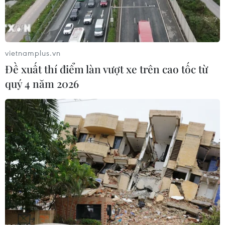
khẩu lớn
doanh số tại Việt Nam?
09/08/2026 04:23
09/08/2026 04:14
vietnamplus.vn
Đề xuất thí điểm làn vượt xe trên cao tốc từ
quý 4 năm 2026
Thái Lan tăng cường quản
Giá lương thực thế giới
lý sầu riêng cuối vụ nhằm
tăng nhẹ vì nắng nóng và
giảm áp lực dư cung
bất ổn địa chính trị
09/08/2026 00:58
08/08/2026 22:53