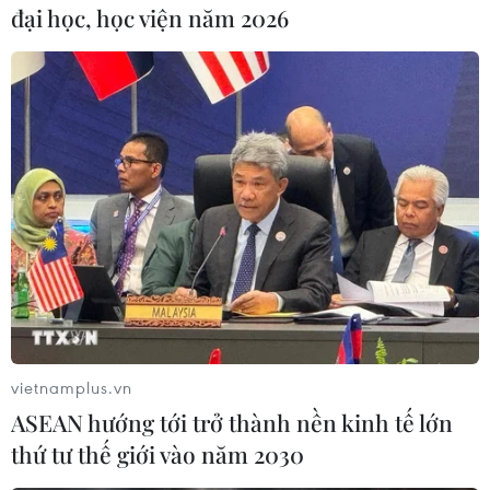
đại học, học viện năm 2026
#Bánh Trung Thu
#Bánh trứng chảy
#Bánh Trung Quốc
#Lào Cai
#Nhập lậu
#An toàn thực phẩm
Lào Cai
vietnamplus.vn
ASEAN hướng tới trở thành nền kinh tế lớn
thứ tư thế giới vào năm 2030