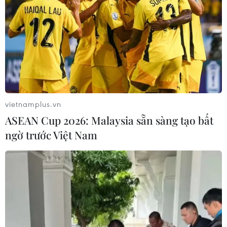
Giá dầu tiếp tục leo thang
Giá vàng đi ngang trong
khi rủi ro gián đoạn nguồn
phiên giao dịch đầu tuần
cung gia tăng
10/08/2026 02:02
10/08/2026 02:03
vietnamplus.vn
ASEAN Cup 2026: Malaysia sẵn sàng tạo bất
ngờ trước Việt Nam
Lào Cai: Khởi tố 2 đối
Công suất lọc dầu thu hẹp,
tượng sản xuất, buôn bán
giá xăng Mỹ đối mặt áp lực
hơn 22 tấn gạo giả Séng Cù
tăng
09/08/2026 22:44
09/08/2026 09:43