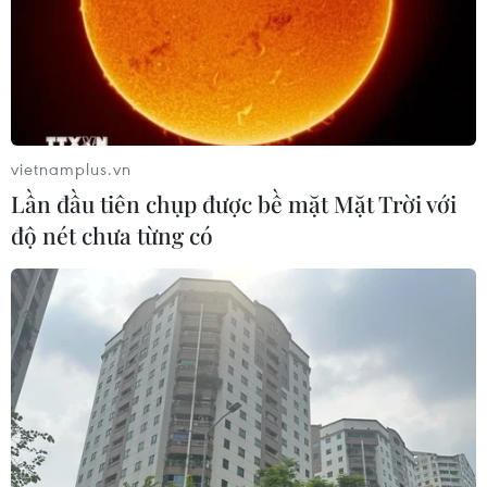
vực, phối hợp chặt chẽ với phía Lào trong việc
thúc đẩy Kế hoạch chiến lược của Tầm nhìn
Cộng đồng ASEAN đến năm 2025.
Việt Nam luôn cùng đồng hành với Lào không
chỉ thể hiện tình hữu nghị vĩ đại, đoàn kết đặc
vietnamplus.vn
biệt và hợp tác toàn diện giữa hai nước, mà còn
Lần đầu tiên chụp được bề mặt Mặt Trời với
góp phần nâng cao vai trò, vị thế của hai nước
độ nét chưa từng có
trong cộng đồng quốc tế, đồng thời giúp Lào
hoàn thành vai trò, trọng trách Năm Chủ tịch
ASEAN 2024, qua đó củng cố vai trò trung tâm
của ASEAN trong việc đối phó với các thách thức
khu vực, đảm bảo sự đoàn kết và phát triển bền
vững của toàn khối ASEAN./.
(TTXVN/Vietnam+)