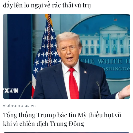
dấy lên lo ngại về rác thải vũ trụ
Việt Nam có vai trò quan
trọng trong thực hiện tầm
nhìn phát triển của
ASEAN
Đại sứ Lào tại Việt Nam Khamphao Ernthavanh đã
trả lời phỏng vấn của phóng viên TTXVN về Hội
nghị Cấp cao ASEAN lần thứ 44, 45 và các Hội
nghị Cấp cao liên quan tại Vientiane (Lào).
Với tâm thế sẵn sàng đóng góp và nỗ lực hết
mình cho thành công chung, đoàn Việt Nam do
Thủ tướng Chính phủ Phạm Minh Chính dẫn
vietnamplus.vn
đầu sẽ tham dự các Hội nghị lần này, chuyển tải
Tổng thống Trump bác tin Mỹ thiếu hụt vũ
nhiều thông điệp quan trọng về ASEAN và
khí vì chiến dịch Trung Đông
tương lai của ASEAN, trong đó có hợp tác