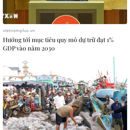
vietnamplus.vn
Hướng tới mục tiêu quy mô dự trữ đạt 1%
GDP vào năm 2030
Đại sứ Việt Nam tại Lào Nguyễn Minh Tâm trả lời phỏng vấn.
(Ảnh: Xuân Tú/TTXVN)
Từ ngày 8-11/10, tại thủ đô Vientiane của Lào sẽ
diễn ra Hội nghị Cấp cao Hiệp hội Các quốc gia
Đông Nam Á (ASEAN) lần thứ 44-45 và các Hội