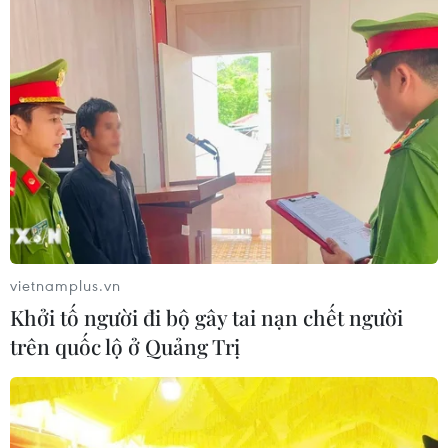
Thường trực Ban Bí thư Trần Cẩm Tú
tiếp Đại sứ Singapore Rajpal Singh
05/08/2026 14:54
Thủ tướng Lê Minh Hưng tiếp Bộ
trưởng Quốc phòng Malaysia
05/08/2026 11:31
vietnamplus.vn
Khởi tố người đi bộ gây tai nạn chết người
Tổng Bí thư, Chủ tịch nước Tô Lâm:
trên quốc lộ ở Quảng Trị
Quan hệ Việt Nam-Malaysia ngày
càng phát triển năng động
05/08/2026 10:56