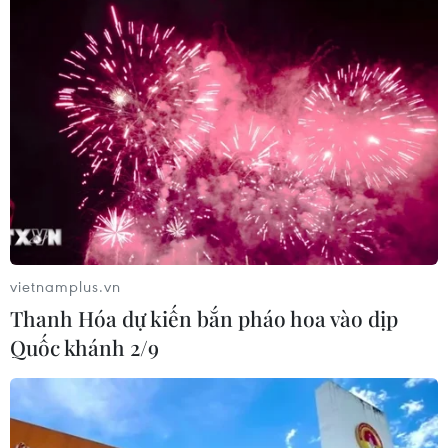
Lễ thượng cờ kỷ niệm 59 năm Ngày
thành lập ASEAN
31/07/2026 04:04
Xem thêm
vietnamplus.vn
Thanh Hóa dự kiến bắn pháo hoa vào dịp
Quốc khánh 2/9
CƠ QUAN CHỦ QUẢN: THÔNG TẤN XÃ VIỆT NAM
Tổng Biên tập: TRẦN TIẾN DUẨN
Phó Tổng Biên tập: NGUYỄN THỊ TÁM, KHÚC THANH