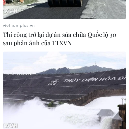
Quang tiếp Quốc vụ khanh Bộ Nội vụ
Campuchia
04/08/2026 13:35
vietnamplus.vn
Thi công trở lại dự án sửa chữa Quốc lộ 30
Tổng Bí thư, Chủ tịch nước
sau phản ánh của TTXVN
tiếp Đại sứ, Đại biện các nước ASEAN
04/08/2026 12:58
Tổng Bí thư, Chủ tịch nước: Cùng
xây dựng Cộng đồng ASEAN đoàn
kết, vững mạnh
04/08/2026 12:57
Thủ tướng Thái Lan đề xuất 3 ưu tiên