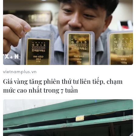
bị các văn kiện sẽ trình lãnh đạo xem xét thông qua ở
Hội nghị cấp cao ASEAN lần thứ 44-45.
vietnamplus.vn
Giá vàng tăng phiên thứ tư liên tiếp, chạm
mức cao nhất trong 7 tuần