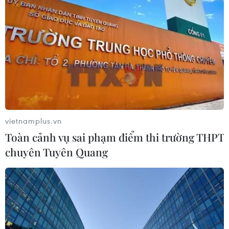
THỦY
Sở hữu trí tuệ
Quy định sử dụng
RSS
Hỗ trợ
Ngôn ngữ
TTXVN
Dịch vụ tin
Quảng cáo
Liên hệ
vietnamplus.vn
Toàn cảnh vụ sai phạm điểm thi trường THPT
chuyên Tuyên Quang
Giấy phép số: 1374/GP-BTTTT do Bộ Thông tin và Truyền thông
cấp ngày 11/9/2008.
Quảng cáo: Phó TBT Nguyễn Thị Tám: 093.5958688, Email:
tamvna@gmail.com
Điện thoại: (024) 39411349 - (024) 39411348, Fax: (024)
39411348