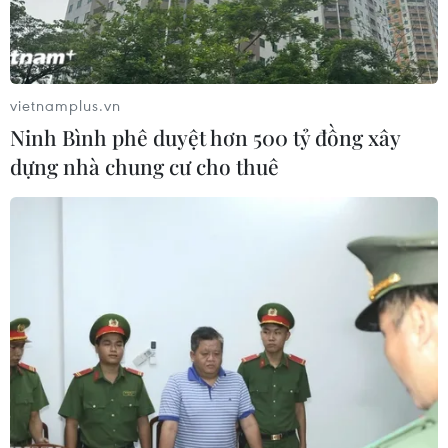
vietnamplus.vn
Ninh Bình phê duyệt hơn 500 tỷ đồng xây
dựng nhà chung cư cho thuê
#Hội nghị Cấp cao ASEAN
#Đại sứ Nguyễn Minh Tâm
#Cộng đồng ASEAN
#Chủ tịch ASEAN 2024
Lào