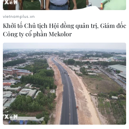
Theo dõi VietnamPlus
vietnamplus.vn
Khởi tố Chủ tịch Hội đồng quản trị, Giám đốc
Công ty cổ phần Mekolor
Cộng đồng ASEAN
Nâng cao nhận thức về vai trò chủ động, tích
cực của Việt Nam trong ASEAN
Hợp tác chia sẻ dữ liệu - động lực tăng trưởng
mới của ASEAN
Campuchia mở rộng kết nối thanh toán QR
xuyên biên giới 5 nước ASEAN
Phát triển kinh tế số ASEAN+3 thông qua liên
kết về AI, năng lượng và thanh toán
Lễ thượng cờ kỷ niệm 59 năm Ngày thành lập