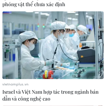
phóng vật thể chưa xác định
Việt Nam tham dự cuộc họp chuẩn bị cho
Hội nghị cấp cao ASEAN lần thứ 44-45
07/10/2024 10:46
Thứ trưởng Bộ Ngoại giao Đỗ Hùng Việt cùng Trưởng
SOM các nước ASEAN khẳng định sẽ phối hợp chặt chẽ
với nước Chủ tịch và đóng góp tích cực cho thành công
chung của các hội nghị.
vietnamplus.vn
Israel và Việt Nam hợp tác trong ngành bán
dẫn và công nghệ cao