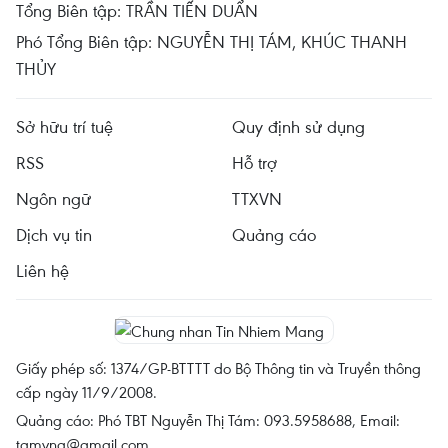
Tổng Biên tập: TRẦN TIẾN DUẨN
Phó Tổng Biên tập: NGUYỄN THỊ TÁM, KHÚC THANH
THỦY
Sở hữu trí tuệ
Quy định sử dụng
RSS
Hỗ trợ
Ngôn ngữ
TTXVN
Dịch vụ tin
Quảng cáo
Liên hệ
Giấy phép số: 1374/GP-BTTTT do Bộ Thông tin và Truyền thông
cấp ngày 11/9/2008.
Quảng cáo: Phó TBT Nguyễn Thị Tám: 093.5958688, Email:
tamvna@gmail.com