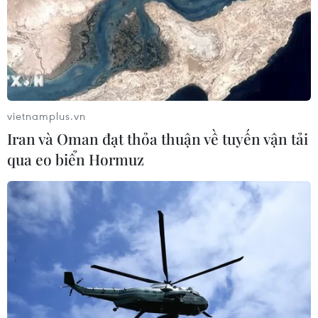
vietnamplus.vn
Iran và Oman đạt thỏa thuận về tuyến vận tải
qua eo biển Hormuz
Tốp 10 ngân hàng có lợi nhuận tốt nhất do
Vietnam Report bình chọn
07/11/2019 09:41
Tại bảng xếp hạng 10 ngân hàng-tài chính-chứng khoán