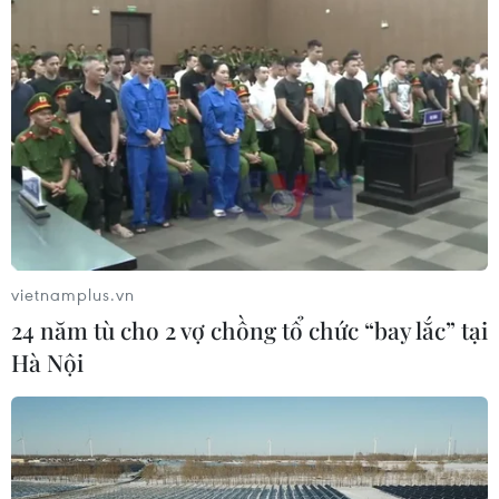
vietnamplus.vn
24 năm tù cho 2 vợ chồng tổ chức “bay lắc” tại
Hà Nội