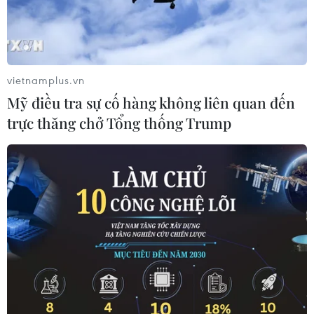
có lợi nhuận tốt nhất Việt Nam năm 2019, các ngân
hàng tiếp tục là tâm điểm gây chú ý khi bảng xếp hạng
câu lạc bộ "nghìn tỷ" liên tục hoán ngôi.
vietnamplus.vn
Mỹ điều tra sự cố hàng không liên quan đến
trực thăng chở Tổng thống Trump
Vietcombank phân phối độc quyền sản