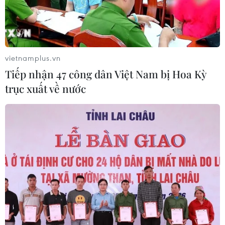
TIN CÙNG CHUYÊN MỤC
Meta tung công cụ AI lập trình tự
động cho nhà phát triển
vietnamplus.vn
06/08/2026 06:40
Tiếp nhận 47 công dân Việt Nam bị Hoa Kỳ
trục xuất về nước
Doanh thu AI của Microsoft phụ
thuộc phần lớn vào đối tác OpenAI
06/08/2026 06:31
Tây Ninh: Tạo điều kiện hình thành
doanh nghiệp công nghệ chiến lược
06/08/2026 04:45