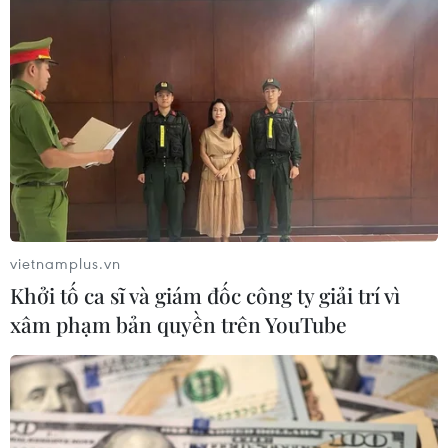
#Vietcombank
#Khách hàng thân thiết
#Doanh nghiệp
#Trung tâm ngân hàng số
#Công nghệ
Quảng Ninh
Theo dõi VietnamPlus
vietnamplus.vn
Khởi tố ca sĩ và giám đốc công ty giải trí vì
xâm phạm bản quyền trên YouTube
TIN LIÊN QUAN