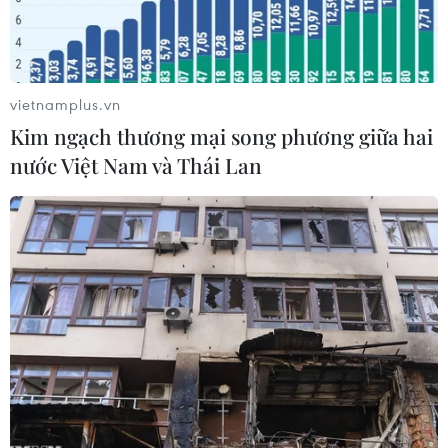
vietnamplus.vn
Kim ngạch thương mại song phương giữa hai
nước Việt Nam và Thái Lan
Các đại biểu và đại diện Vietcombank thực hiện nghi thức long
trọng tại Hội nghị. (Ảnh: CTV/Vietnam+)
Ông Nghiêm Xuân Thành-Chủ tịch Hội đồng
quản trị Ngân hàng Thương mại cổ phần Ngoại
thương Việt Nam (Vietcombank) cho biết ngân
hàng luôn khẳng định cam kết mạnh mẽ tới các