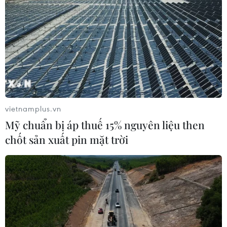
vietnamplus.vn
Mỹ chuẩn bị áp thuế 15% nguyên liệu then
chốt sản xuất pin mặt trời