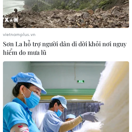
Xây dựng thương hiệu mạnh cho
doanh nghiệp Việt
vietnamplus.vn
03/08/2026 03:14
Sơn La hỗ trợ người dân di dời khỏi nơi nguy
hiểm do mưa lũ
Savan 1 và hành trình 25 năm của
một tài sản nhiều tỷ đô
03/08/2026 01:24
Nghị quyết số 57- NQ/TW: Lấy doanh
nghiệp làm trung tâm đổi mới sáng
tạo
02/08/2026 08:44