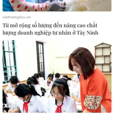
Khơi thông thể chế để doanh nghiệp
vietnamplus.vn
Nhà nước dẫn dắt tăng trưởng
Từ mở rộng số lượng đến nâng cao chất
31/07/2026 12:35
lượng doanh nghiệp tư nhân ở Tây Ninh
Việt Nam từng bước làm chủ công
nghệ 6G
31/07/2026 08:04
Xem thêm