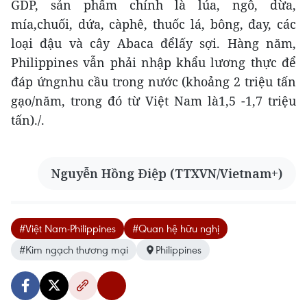
GDP, sản phẩm chính là lúa, ngô, dừa,
mía,chuối, dứa, càphê, thuốc lá, bông, đay, các
loại đậu và cây Abaca đểlấy sợi. Hàng năm,
Philippines vẫn phải nhập khẩu lương thực để
đáp ứngnhu cầu trong nước (khoảng 2 triệu tấn
gạo/năm, trong đó từ Việt Nam là1,5 -1,7 triệu
tấn)./.
Nguyễn Hồng Điệp (TTXVN/Vietnam+)
#Việt Nam-Philippines
#Quan hệ hữu nghị
#Kim ngạch thương mại
Philippines