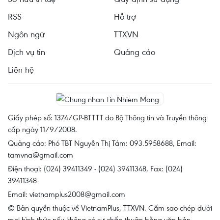
RSS
Hỗ trợ
Ngôn ngữ
TTXVN
Dịch vụ tin
Quảng cáo
Liên hệ
Giấy phép số: 1374/GP-BTTTT do Bộ Thông tin và Truyền thông
cấp ngày 11/9/2008.
Quảng cáo: Phó TBT Nguyễn Thị Tám: 093.5958688, Email:
tamvna@gmail.com
Điện thoại: (024) 39411349 - (024) 39411348, Fax: (024)
39411348
Email:
vietnamplus2008@gmail.com
© Bản quyền thuộc về VietnamPlus, TTXVN. Cấm sao chép dưới
mọi hình thức nếu không có sự chấp thuận bằng văn bản.