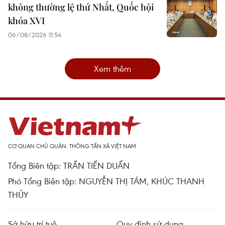
không thường lệ thứ Nhất, Quốc hội
khóa XVI
06/08/2026 11:54
Xem thêm
CƠ QUAN CHỦ QUẢN: THÔNG TẤN XÃ VIỆT NAM
Tổng Biên tập: TRẦN TIẾN DUẨN
Phó Tổng Biên tập: NGUYỄN THỊ TÁM, KHÚC THANH
THỦY
Sở hữu trí tuệ
Quy định sử dụng