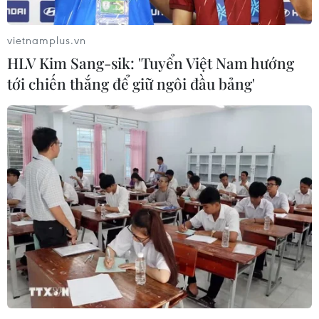
vietnamplus.vn
HLV Kim Sang-sik: 'Tuyển Việt Nam hướng
tới chiến thắng để giữ ngôi đầu bảng'
Những vụ xả súng đã làm thay đổi luật
kiểm soát súng đạn như thế nào?
27/03/2019 07:21
Không phải tất cả các nước đều thay đổi luật kiểm soát
súng đạn sau khi xảy ra các vụ xả súng, tuy nhiên, cũng
có tiền lệ đáng lưu ý là các thảm sát liên quan súng
đạn dẫn tới việc cải tổ luật pháp.