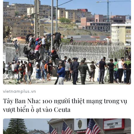
#Australia
#Xả súng
#Câu lạc bộ ban đêm Love Machine
#Nhân viên bảo vệ
#Băng nhóm tội phạm
Australia
Theo dõi VietnamPlus
vietnamplus.vn
Tây Ban Nha: 100 người thiệt mạng trong vụ
vượt biển ồ ạt vào Ceuta