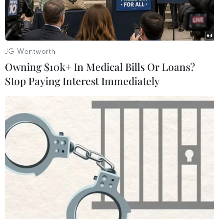
JG Wentworth
Owning $10k+ In Medical Bills Or Loans?
Stop Paying Interest Immediately
Nhân viên cứu hỏa dọn dẹp hiện trường sau khi xảy ra vụ nổ
súng bên ngoài một câu lạc bộ ban đêm ở Melbourne,
Australia ngày 14/4. (Nguồn: AFP/TTXVN)
Ngày 14/4, cảnh sát Australia cho hay một trong
hai người trong tình trạng nguy kịch sau vụ xả
súng bên ngoài câu lạc bộ ban đêm Love
Machine ở thành phố Melbourne trước đó cùng