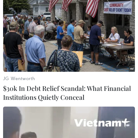
TIN LIÊN QUAN
JG Wentworth
$30k In Debt Relief Scandal: What Financial
Institutions Quietly Conceal
Australia siết chặt quy định tước quốc
tịch đối với người bị kết tội
22/11/2018 11:11
Ngày 22/11, Chính phủ Australia đã công bố kế hoạch