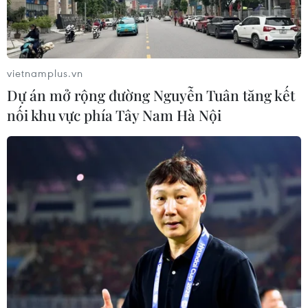
vietnamplus.vn
Dự án mở rộng đường Nguyễn Tuân tăng kết
nối khu vực phía Tây Nam Hà Nội
TIN CÙNG CHUYÊN MỤC
Hàn Quốc tái khẳng định mục tiêu
chung sống hòa bình với Triều Tiên
06/08/2026 15:33