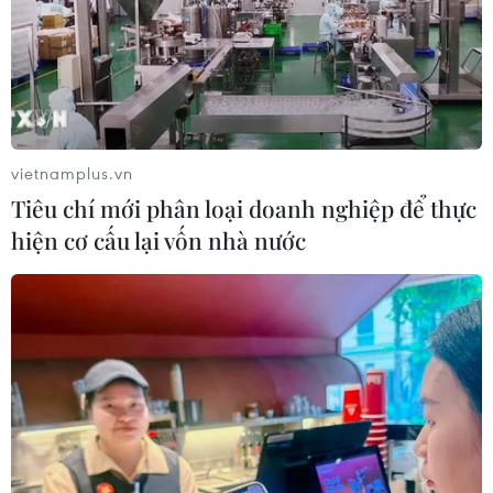
phạm có tổ chức
04/08/2026 14:24
Điều gì chờ đợi đồng yen sau cái bắt
tay giữa Mỹ-Nhật?
vietnamplus.vn
04/08/2026 14:11
Tiêu chí mới phân loại doanh nghiệp để thực
hiện cơ cấu lại vốn nhà nước
ASC 2026: Tiếp lửa đam mê khoa học
cho thế hệ trẻ Việt Nam
04/08/2026 14:08
Ngành Trí tuệ Nhân tạo của Trung
Quốc vượt mốc 1.200 tỷ NDT trong