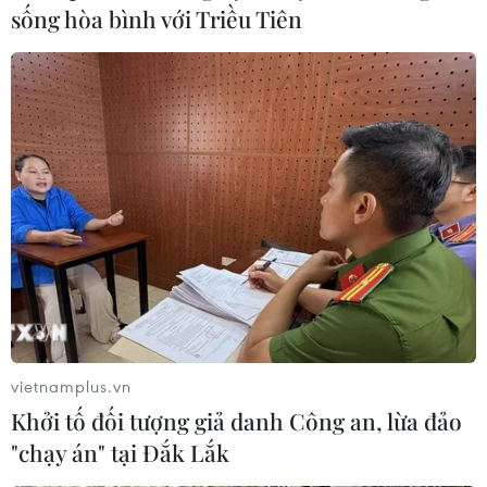
sống hòa bình với Triều Tiên
vietnamplus.vn
Khởi tố đối tượng giả danh Công an, lừa đảo
"chạy án" tại Đắk Lắk