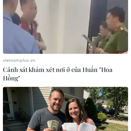
tước quốc tịch công dân đối với những phần tử khủng
bố bị kết tội, thậm chí cả những đối tượng là người bản
xứ sinh ra ở Australia.
vietnamplus.vn
Cảnh sát khám xét nơi ở của Huấn "Hoa
Hồng"
Australia thực hiện khám xét liên quan tới