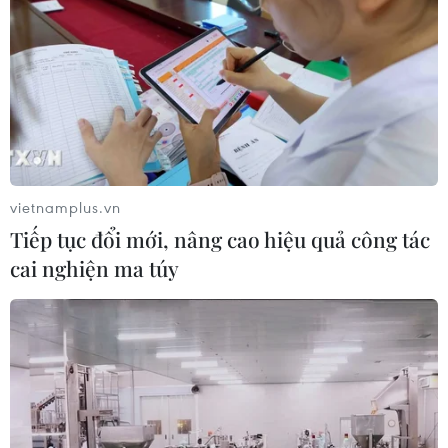
duy trì hòa bình trên bán đảo Triều
Tiên
05/08/2026 05:58
Nhật Bản thúc đẩy phát triển lò phản
ứng modul cỡ nhỏ
05/08/2026 04:59
vietnamplus.vn
Tiếp tục đổi mới, nâng cao hiệu quả công tác
cai nghiện ma túy
Mỹ mở rộng hỗ trợ Nhật Bản bảo vệ
đồng yen nhằm ổn định kinh tế châu
Á
05/08/2026 04:26
Trung Quốc tăng cường trấn áp tội