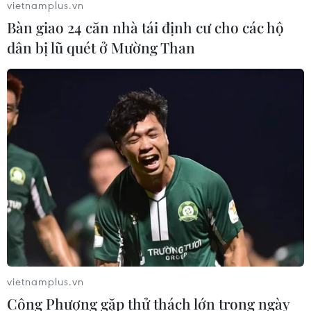
vietnamplus.vn
Bàn giao 24 căn nhà tái định cư cho các hộ
Hàn Quốc xác nhận Triều Tiên
dân bị lũ quét ở Mường Than
phóng ít nhất 1 tên lửa đạn đạo tầm
ngắn
06/08/2026 09:41
Quân đội Hàn Quốc thông báo Triều
Tiên phóng vật thể chưa xác định
06/08/2026 08:31
Dấu mốc quan trọng trong quan hệ
Việt Nam-Australia
06/08/2026 08:29
vietnamplus.vn
Công Phượng gặp thử thách lớn trong ngày