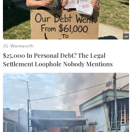
vụ xả súng tại New Zealand
18/03/2019 01:21
Cảnh sát Australia đã thực hiện hai lệnh khám xét tại
các thị trấn ở ven biển bang New South Wales, liên
quan tới cuộc điều tra vụ xả súng hàng loạt tại các nhà
JG Wentworth
thờ Hồi giáo ở thành phố Christchurch.
$25,000 In Personal Debt? The Legal
Settlement Loophole Nobody Mentions