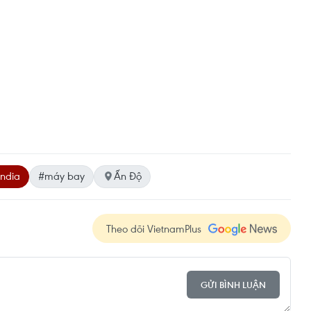
India
#máy bay
Ấn Độ
Theo dõi VietnamPlus
GỬI BÌNH LUẬN