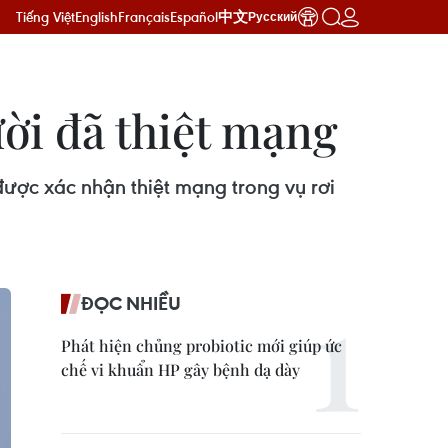
Tiếng Việt
English
Français
Español
中文
Русский
ười đã thiệt mạng
ược xác nhận thiệt mạng trong vụ rơi
ĐỌC NHIỀU
Phát hiện chủng probiotic mới giúp ức
chế vi khuẩn HP gây bệnh dạ dày