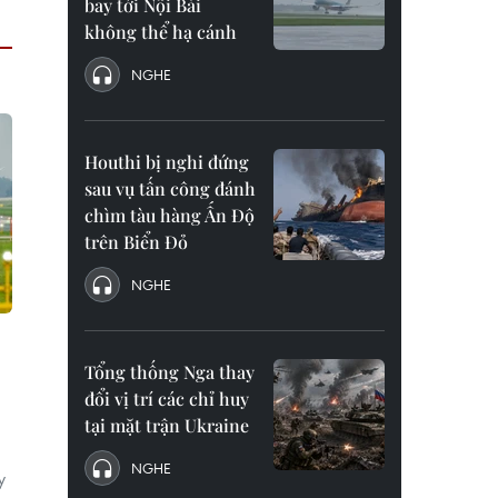
bay tới Nội Bài
không thể hạ cánh
NGHE
Houthi bị nghi đứng
sau vụ tấn công đánh
chìm tàu hàng Ấn Độ
trên Biển Đỏ
NGHE
Tổng thống Nga thay
đổi vị trí các chỉ huy
tại mặt trận Ukraine
NGHE
y