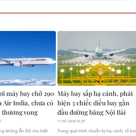
ơi máy bay chở 290
Máy bay sắp hạ cánh, phát
 Air India, chưa có
hiện 3 chiếc diều bay gần
n thương vong
đầu đường băng Nội Bài
1
11/06/2025 01:29
ng không Ấn Độ cho biết
Trong quá trình chuẩn bị hạ cánh, tổ ba