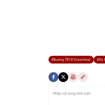
#Boeing 787-8 Dreamliner
#Air 