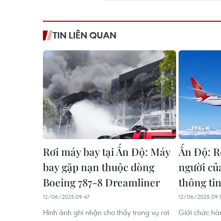
TIN LIÊN QUAN
Rơi máy bay tại Ấn Độ: Máy
Ấn Độ: R
bay gặp nạn thuộc dòng
người của
Boeing 787-8 Dreamliner
thông ti
12/06/2025 09:47
12/06/2025 09:1
Hình ảnh ghi nhận cho thấy trong vụ rơi
Giới chức hà