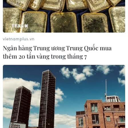
vietnamplus.vn
Ngân hàng Trung ương Trung Quốc mua
TIN CÙNG CHUYÊN MỤC
thêm 20 tấn vàng trong tháng 7
Mỹ có đang chuẩn bị một
chiến lược mới nhằm vào Iran?
07/08/2026 10:08
Mỹ can thiệp khẩn cấp, ngăn
Israel mở rộng đòn trừng phạt
Hezbollah