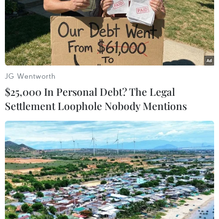
TIN LIÊN QUAN
JG Wentworth
$25,000 In Personal Debt? The Legal
Settlement Loophole Nobody Mentions
ICC cam kết theo dõi sát sao tình hình bạo