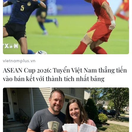
XUNG ĐỘT ISRAEL-HAMAS
Xung đột Israel-Hamas: Ít nhất 300 trẻ em thiệt
mạng trong 300 ngày qua
Xung đột Hamas-Israel: Israel chưa chấp thuận
kế hoạch về Dải Gaza
vietnamplus.vn
Israel và Hội đồng Hòa bình thảo luận giải giáp
ASEAN Cup 2026: Tuyển Việt Nam thẳng tiến
vũ khí tại Gaza
vào bán kết với thành tích nhất bảng
Israel hoài nghi việc Hamas giải giáp theo thỏa
thuận Gaza
Xung đột Hamas-Israel: Phản ứng quốc tế về lộ
trình hòa bình 15 điểm ở Dải Gaza