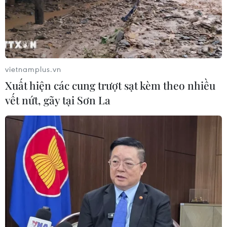
03/08/2026 16:12
Iran tuyên bố chưa đạt đủ điều kiện
để mở lại eo biển Hormuz
vietnamplus.vn
03/08/2026 15:59
Xuất hiện các cung trượt sạt kèm theo nhiều
vết nứt, gãy tại Sơn La
Làn sóng người Israel di cư ra nước
ngoài vẫn ở mức kỷ lục
03/08/2026 11:32
Tín hiệu tích cực đối với tiến trình
phục hồi kinh tế của Syria
03/08/2026 07:22