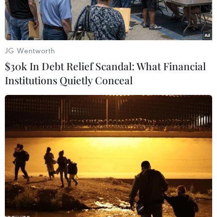
JG Wentworth
$30k In Debt Relief Scandal: What Financial
Institutions Quietly Conceal
Người Palestine đến phía Nam Thành phố Gaza sau khi rời bỏ
nhà cửa và phía Bắc Dải Gaza trong bối cảnh Israel bắn phá
không ngừng và các cuộc đụng độ đang diễn ra giữa quân đội
Israel và các tay súng Hamas. (Ảnh: AFP)
Tổ chức y tế thế giới (WHO) ngày 12/6 (giờ
Geneva) cho biết có hơn 8.000 trẻ em, ở độ tuổi