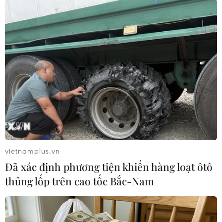
Mỹ nối lại hoạt động viện
trợ nhân đạo cho Dải Gaza
sau 2 ngày tạm ngưng
Liên hợp quốc cho biết sẽ xem xét
vấn đề an ninh trước khi nối lại
hoạt động viện trợ từ bến tàu nổi
do Mỹ xây dựng ở Dải Gaza, sau
khi bến tàu này phải tạm ngừng 2
ngày do thời tiết xấu.
vietnamplus.vn
(TTXVN/Vietnam+)
Đã xác định phương tiện khiến hàng loạt ôtô
thủng lốp trên cao tốc Bắc-Nam