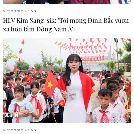
vietnamplus.vn
HLV Kim Sang-sik: 'Tôi mong Đình Bắc vươn
xa hơn tầm Đông Nam Á'
Liên hợp quốc tạm ngừng viện trợ cho Dải
Gaza do thiếu kinh phí
27/01/2015 23:39
Do thiếu kinh phí, cơ quan cứu trợ và việc làm cho
người tị nạn Palestine của Liên hợp quốc đã buộc phải
tạm ngừng chương trình viện trợ tiền mặt để sửa chữa
những ngôi nhà bị phá hủy tại Dải Gaza.
vietnamplus.vn