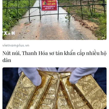
vietnamplus.vn
Nứt núi, Thanh Hóa sơ tán khẩn cấp nhiều hộ
dân