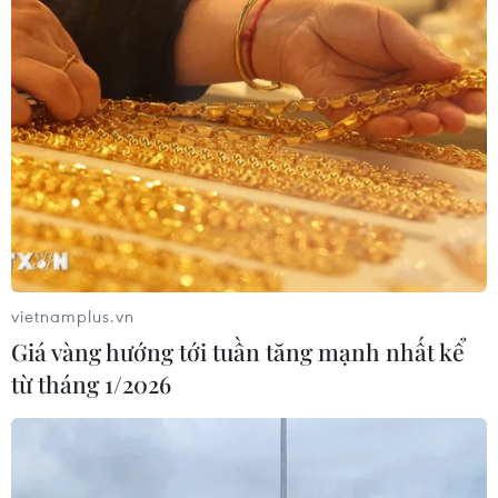
Trao tặng 10 gia đình khó khăn điều
trị vô sinh hiếm muộn miễn phí 100%
30/07/2026 07:37
Xem thêm
vietnamplus.vn
Giá vàng hướng tới tuần tăng mạnh nhất kể
CƠ QUAN CHỦ QUẢN: THÔNG TẤN XÃ VIỆT NAM
từ tháng 1/2026
Tổng Biên tập: TRẦN TIẾN DUẨN
Phó Tổng Biên tập: NGUYỄN THỊ TÁM, KHÚC THANH
THỦY