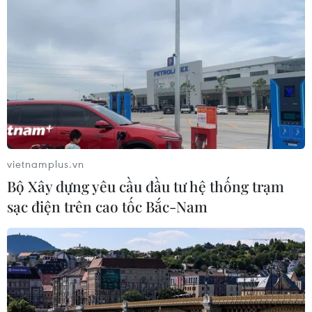
Sở hữu trí tuệ
Quy định sử dụng
RSS
Hỗ trợ
Ngôn ngữ
TTXVN
Dịch vụ tin
Quảng cáo
Liên hệ
vietnamplus.vn
Bộ Xây dựng yêu cầu đầu tư hệ thống trạm
Giấy phép số: 1374/GP-BTTTT do Bộ Thông tin và Truyền thông
sạc điện trên cao tốc Bắc-Nam
cấp ngày 11/9/2008.
Quảng cáo: Phó TBT Nguyễn Thị Tám: 093.5958688, Email:
tamvna@gmail.com
Điện thoại: (024) 39411349 - (024) 39411348, Fax: (024)
39411348
Email:
vietnamplus2008@gmail.com