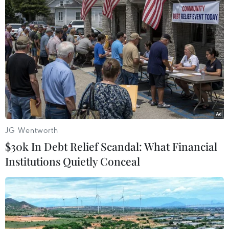
Hà Nội: Kiểm tra, xác minh liên quan
đến sản phẩm giảm cân dạng bút
tiêm
06/08/2026 07:05
Người dân không sử dụng sản phẩm
giảm cân không rõ nguồn gốc, chưa
được cấp phép
06/08/2026 04:22
JG Wentworth
$30k In Debt Relief Scandal: What Financial
Công nghệ Robot Da Vinci
Institutions Quietly Conceal
nâng cao năng lực phẫu thuật
chuyên sâu tại Bệnh viện K
06/08/2026 02:13