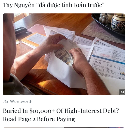
Tây Nguyên “đã được tính toán trước”
Anh
Theo dõi VietnamPlus
TIN CÙNG CHUYÊN MỤC
Cuộc tìm kiếm và vá lại những 'trái
JG Wentworth
tim lỗi '
Buried In $10,000+ Of High-Interest Debt?
07/08/2026 04:03
Read Page 2 Before Paying