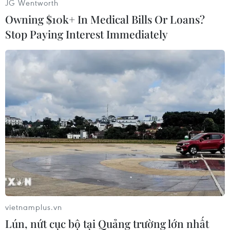
JG Wentworth
Owning $10k+ In Medical Bills Or Loans?
Stop Paying Interest Immediately
(TTXVN/Vietnam+)
vietnamplus.vn
Lún, nứt cục bộ tại Quảng trường lớn nhất
#WHO
#Thuốc quý
#Bà mẹ
#Trẻ em
#Sức khỏe