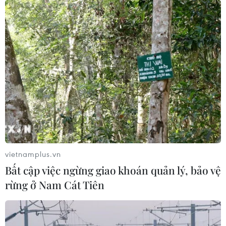
TP.HCM: Khai trừ 29 đảng viên tham ô,
gây thất thoát tài sản Nhà nước
vietnamplus.vn
06/10/2021 12:50
Bất cập việc ngừng giao khoán quản lý, bảo vệ
Ban Thường vụ Thành ủy TP.HCM và Ủy ban Kiểm tra
rừng ở Nam Cát Tiên
Thành ủy đã khai trừ 29 đảng viên có liên quan tới 4 vụ
án xảy ra trên địa bàn thuộc diện Ban Chỉ đạo Trung
ương về phòng, chống tham nhũng theo dõi.