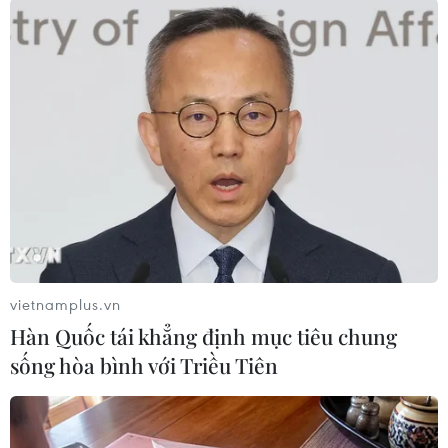
Từ 2009-2018, bị cáo Diệp Văn Thạnh và bị cáo
Trần Trường Sơn đã ký tổng cộng 313 hồ sơ
miễn, giảm tiền sử dụng đất sai quy định, gây
thiệt hại cho ngân sách nhà nước 69,3 tỷ đồng.
Dự kiến, phiên xét xử diễn ra đến ngày 29/11./.
(TTXVN/Vietnam+)
vietnamplus.vn
Hàn Quốc tái khẳng định mục tiêu chung
sống hòa bình với Triều Tiên