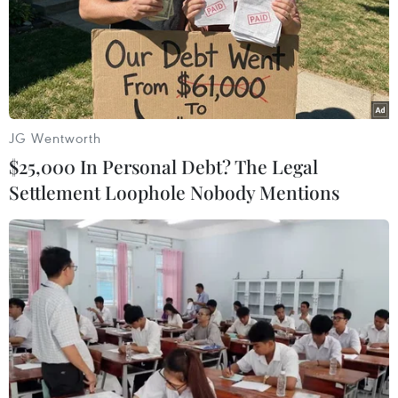
JG Wentworth
$25,000 In Personal Debt? The Legal
Settlement Loophole Nobody Mentions
Trà Vinh: Khởi tố thêm 2 bị can gây thất
thoát tài sản nhà nước
03/01/2020 09:14