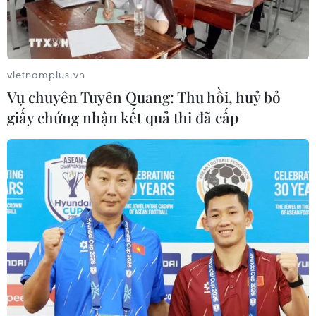
Hai bị can Phú Thanh Tâm và Trầm Ngọc Long đã cấu
kết với “cò đất” chuyển mục đích sử dụng 6 thửa đất ở
thành phố Trà Vinh, gây thất thoát cho Nhà nước tổng
cộng trên 4 tỷ đồng.
vietnamplus.vn
Vụ chuyên Tuyên Quang: Thu hồi, huỷ bỏ
giấy chứng nhận kết quả thi đã cấp