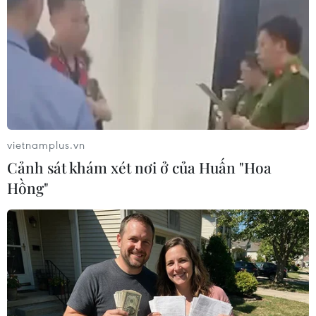
vietnamplus.vn
Cảnh sát khám xét nơi ở của Huấn "Hoa
Hồng"
Trà Vinh: Bắt 4 người môi giới nhà đất gây
thất thoát tài sản nhà nước
07/07/2019 07:32
Cơ quan Cảnh sát điều tra Công an tỉnh Trà Vinh đã
tống đạt quyết định khởi tố bị can, thi hành lệnh bắt tạm
giam 4 người môi giới nhà đất.