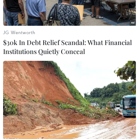
JG Wentworth
$30k In Debt Relief Scandal: What Financial
Institutions Quietly Conceal
Bị cáo Diệp Văn Thạnh. (Ảnh: TTXVN phát)
Ngày 19/11, Tòa án nhân dân tỉnh Trà Vinh mở
phiên tòa xét xử sơ thẩm công khai đối với bị
cáo Diệp Văn Thạnh (sinh năm 1968, nguyên
Chủ tịch Ủy ban Nhân dân thành phố Trà Vinh)
cùng 16 đồng phạm về tội "Vi phạm quy định về