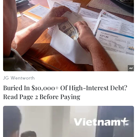
#Diệp Văn Thạnh
#trà vinh
#ngân sách nhà nước
#tiền sử dụng đất
Trà Vinh
Vĩnh Long
Theo dõi VietnamPlus
JG Wentworth
Buried In $10,000+ Of High-Interest Debt?
Read Page 2 Before Paying
TIN LIÊN QUAN