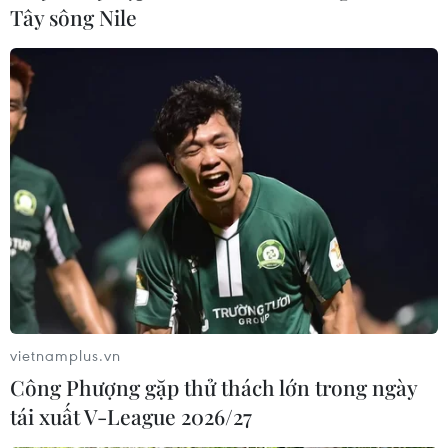
Tây sông Nile
Tạm giam nguyên Giám đốc Nhà máy ôtô
VEAM Phạm Vũ Hải
15/04/2021 03:21
Nguyên Giám đốc Nhà máy ôtô VEAM Phạm Vũ Hải bị
bắt để để điều tra về hành vi vi phạm quy định về quản
lý, sử dụng tài sản nhà nước gây thất thoát, lãng phí.
vietnamplus.vn
Công Phượng gặp thử thách lớn trong ngày
tái xuất V-League 2026/27