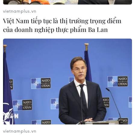
vietnamplus.vn
Việt Nam tiếp tục là thị trường trọng điểm
của doanh nghiệp thực phẩm Ba Lan
TIN CÙNG CHUYÊN MỤC
Khởi tố đối tượng giả danh Công an,
lừa đảo "chạy án" tại Đắk Lắk
06/08/2026 15:07
vietnamplus.vn