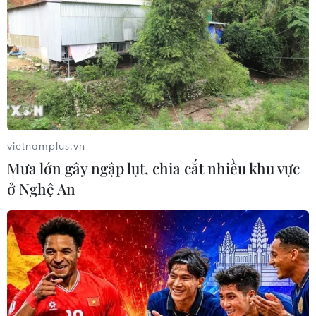
vietnamplus.vn
Mưa lớn gây ngập lụt, chia cắt nhiều khu vực
ở Nghệ An