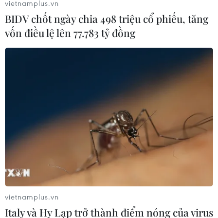
vietnamplus.vn
BIDV chốt ngày chia 498 triệu cổ phiếu, tăng
vốn điều lệ lên 77.783 tỷ đồng
Khởi tố 4 bị can vụ gây thất thoát tài sản
nhà nước ở Tổng Công ty 3/2
19/01/2021 09:10
Cơ quan Cảnh sát điều tra, Bộ Công an đang tiếp tục
điều tra triệt để, mở rộng vụ án và áp dụng các biện
pháp theo luật định để thu hồi tài sản cho Nhà nước.
vietnamplus.vn
Italy và Hy Lạp trở thành điểm nóng của virus