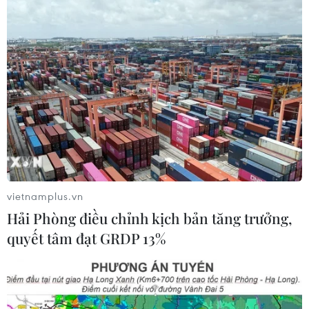
Giới siêu giàu thế giới đã đi du lịch mùa
Hè 2023 như thế nào?
07/08/2023 03:29
Những chuyên gia du lịch cao cấp đã tiết lộ về các
chuyến nghỉ dưỡng của giới siêu giàu trên thế giới, điều
mà họ chẳng bao giờ công khai trên mạng xã hội.
vietnamplus.vn
Hải Phòng điều chỉnh kịch bản tăng trưởng,
quyết tâm đạt GRDP 13%