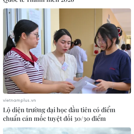
Brazil tăng lương tối thiểu, nâng thuế
đánh vào giới siêu giàu
29/08/2023 04:48
Brazil miễn thuế thu nhập cá nhân cho người lao động
có thu nhập dưới 431,5 USD/tháng, đồng thời tăng mức
thuế đối với thu nhập của các “quỹ đầu tư của giới siêu
giàu” từ 10% trước đây lên 15-20%.
vietnamplus.vn
Lộ diện trường đại học đầu tiên có điểm
chuẩn cán mốc tuyệt đối 30/30 điểm