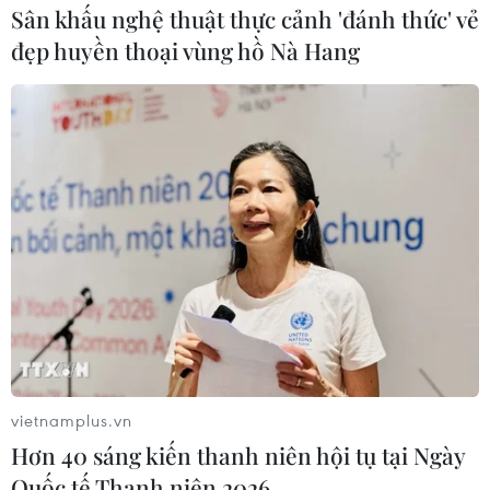
13/09/2023 04:31
Sân khấu nghệ thuật thực cảnh 'đánh thức' vẻ
Sau khi đạt các con số kỷ lục trong những năm gần đây,
đẹp huyền thoại vùng hồ Nà Hang
tổng giá trị tài sản ròng của những người siêu giàu
giảm 5,5%, xuống 45.400 tỷ USD.
vietnamplus.vn
Hơn 40 sáng kiến thanh niên hội tụ tại Ngày
Quốc tế Thanh niên 2026