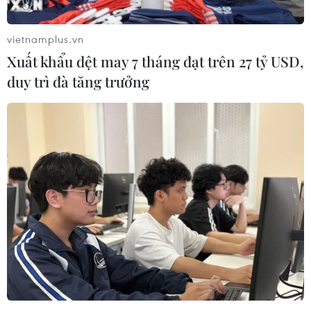
vietnamplus.vn
Xuất khẩu dệt may 7 tháng đạt trên 27 tỷ USD,
duy trì đà tăng trưởng
#Quiet luxury
#giới siêu giàu
#Du lịch xa xỉ
#xu hướng du lịch
#hàng xa xỉ
Theo dõi VietnamPlus