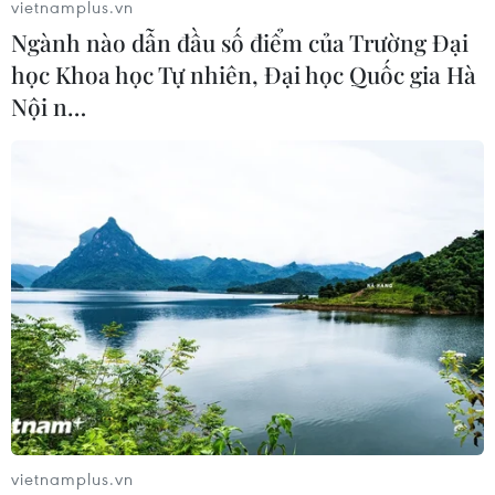
vietnamplus.vn
Ngành nào dẫn đầu số điểm của Trường Đại
TIN LIÊN QUAN
học Khoa học Tự nhiên, Đại học Quốc gia Hà
Nội n…
Số người siêu giàu trên toàn cầu giảm lần
đầu tiên kể từ năm 2018
vietnamplus.vn