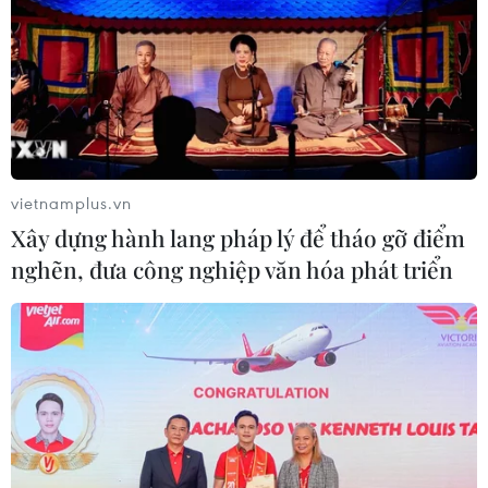
Lý
07/08/2026 06:30
APEC 2027 mở ra vận hội
mới cho Phú Quốc
07/08/2026 04:43
vietnamplus.vn
Xây dựng hành lang pháp lý để tháo gỡ điểm
nghẽn, đưa công nghiệp văn hóa phát triển
Nhịp điệu Samulnori vang
dội, Áo dài - Hanbok 'khoe sắc' bên
sông Hàn
07/08/2026 04:39
Xu hướng trải nghiệm nào tiếp tục
dẫn dắt du lịch nội địa cuối mùa Hè?