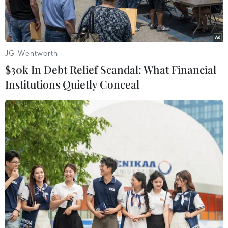
JG Wentworth
$30k In Debt Relief Scandal: What Financial
Institutions Quietly Conceal
Những chiếc du thuyền sang trọng tại cảng biển Nhật Bản.
(Ảnh: Konpira)
Trượt tuyết bằng trực thăng trên tuyết tại Nam
Cực với giá 2,2 triệu USD. Một chuyến đi săn gấu
Bắc Cực ở Svalbard (Na Uy) với chi phí 300.000
USD. Hay theo dấu chân báo tuyết trên dãy