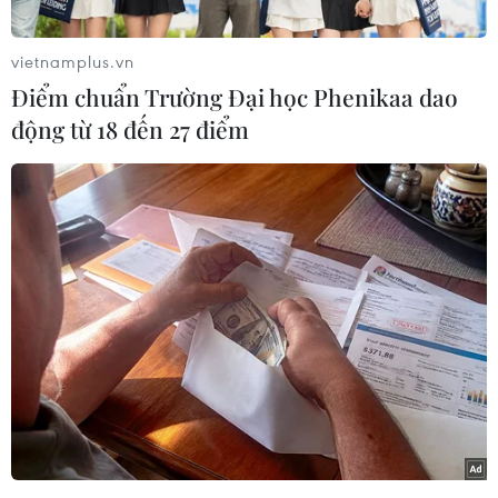
Himalaya cùng các nhà thám hiểm nổi tiếng với
giá 100.000 USD.
vietnamplus.vn
Những trải nghiệm du lịch có chi phí “khủng”
Điểm chuẩn Trường Đại học Phenikaa dao
như trên nằm trong xu hướng “quiet luxury” (sự
động từ 18 đến 27 điểm
xa xỉ thầm lặng), vốn xuất phát trong thế giới
thời trang, với những trang phục đắt đỏ, cao cấp
nhưng thường không đính kèm tên thương
hiệu.
Hiện nay, xu hướng trên đang tràn vào ngành
du lịch, khi những người thuộc nhóm 1% giàu
có nhất đang ngày càng từ bỏ những điểm đến
nổi tiếng, để có những nơi nghỉ ngơi kín đáo
hơn.
Những điểm đến khác lạ