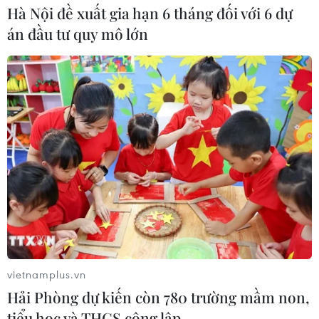
Hà Nội đề xuất gia hạn 6 tháng đối với 6 dự
án đầu tư quy mô lớn
TIN CÙNG CHUYÊN MỤC
Những lý do khiến du khách Ấn Độ
chuyển hướng sang Việt Nam
08/08/2026 23:58
Thánh đường Emir Abdelkader -
biểu tượng của kiến trúc, văn hóa và
tri thức
vietnamplus.vn
08/08/2026 22:05
Hải Phòng dự kiến còn 780 trường mầm non,
tiểu học và THCS công lập