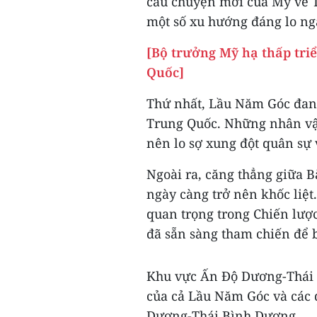
câu chuyện mới của Mỹ về T
một số xu hướng đáng lo ng
[Bộ trưởng Mỹ hạ thấp tri
Quốc]
Thứ nhất, Lầu Năm Góc đang
Trung Quốc. Những nhân vật
nên lo sợ xung đột quân sự
Ngoài ra, căng thẳng giữa 
ngày càng trở nên khốc liệt
quan trọng trong Chiến lư
đã sẵn sàng tham chiến để 
Khu vực Ấn Độ Dương-Thái 
của cả Lầu Năm Góc và các 
Dương-Thái Bình Dương.