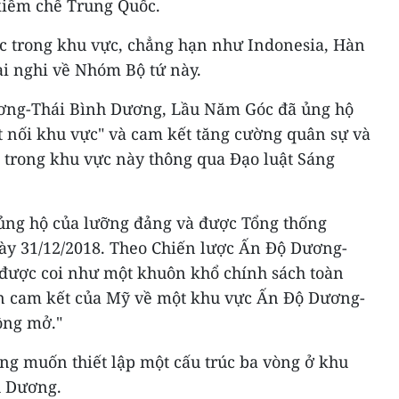
kiềm chế Trung Quốc.
ác trong khu vực, chẳng hạn như Indonesia, Hàn
ài nghi về Nhóm Bộ tứ này.
ơng-Thái Bình Dương, Lầu Năm Góc đã ủng hộ
t nối khu vực" và cam kết tăng cường quân sự và
c trong khu vực này thông qua Đạo luật Sáng
ủng hộ của lưỡng đảng và được Tổng thống
ày 31/12/2018. Theo Chiến lược Ấn Độ Dương-
 được coi như một khuôn khổ chính sách toàn
ện cam kết của Mỹ về một khu vực Ấn Độ Dương-
ộng mở."
ng muốn thiết lập một cấu trúc ba vòng ở khu
h Dương.