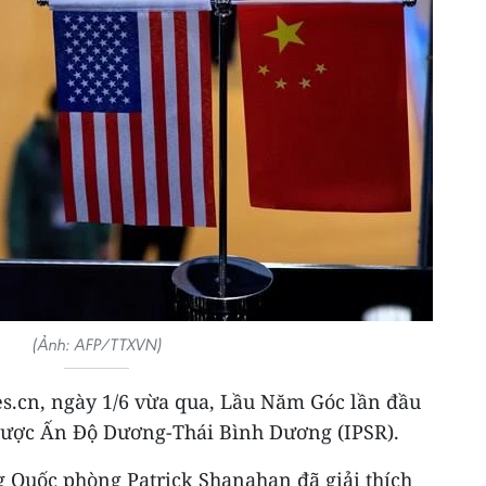
(Ảnh: AFP/TTXVN)
s.cn, ngày 1/6 vừa qua, Lầu Năm Góc lần đầu
 lược Ấn Độ Dương-Thái Bình Dương (IPSR).
 Quốc phòng Patrick Shanahan đã giải thích