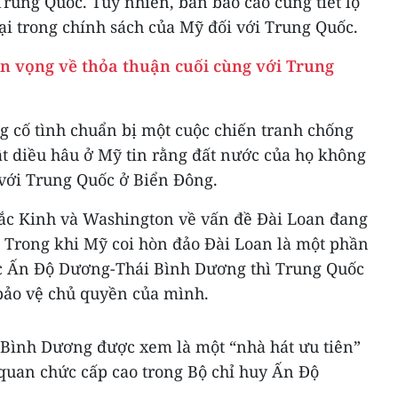
rung Quốc. Tuy nhiên, bản báo cáo cũng tiết lộ
ại trong chính sách của Mỹ đối với Trung Quốc.
ển vọng về thỏa thuận cuối cùng với Trung
 cố tình chuẩn bị một cuộc chiến tranh chống
 diều hâu ở Mỹ tin rằng đất nước của họ không
 với Trung Quốc ở Biển Đông.
Bắc Kinh và Washington về vấn đề Đài Loan đang
. Trong khi Mỹ coi hòn đảo Đài Loan là một phần
ợc Ấn Độ Dương-Thái Bình Dương thì Trung Quốc
bảo vệ chủ quyền của mình.
Bình Dương được xem là một “nhà hát ưu tiên”
quan chức cấp cao trong Bộ chỉ huy Ấn Độ