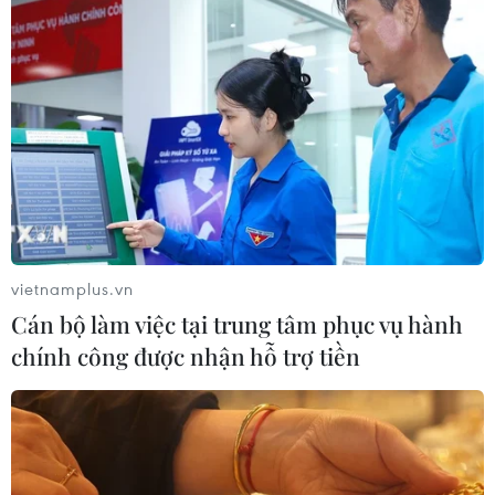
cùng Google” được phát sóng trên kênh
YouTube chính thức của Cục An toàn Thông
tin./.
vietnamplus.vn
Cán bộ làm việc tại trung tâm phục vụ hành
chính công được nhận hỗ trợ tiền
(Vietnam+)