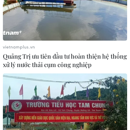
Theo dõi VietnamPlus
vietnamplus.vn
Lừa đảo Trực tuyến
Quảng Trị ưu tiên đầu tư hoàn thiện hệ thống
Thái Nguyên: Triệt phá đường dây tiền ảo với
xử lý nước thải cụm công nghiệp
hơn 3.000 bị hại tham gia
Ninh Bình: Bắt giữ 12 đối tượng lừa đảo trên
không gian mạng xuyên quốc gia
Triệt phá đường dây lừa đảo 250 tỷ
đồng xuyên quốc gia
TP Hồ Chí Minh: Triệt phá 3 ổ nhóm người nước
ngoài đang lập trung tâm lừa đảo