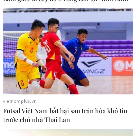
Người Việt thiệt hại trung bình gần 18
vietnamplus.vn
triệu đồng vì lừa đảo trực tuyến năm 2023
Futsal Việt Nam bất bại sau trận hòa khó tin
06/01/2024 07:01
trước chủ nhà Thái Lan
Với mỗi vụ lừa đảo thực hiện thành công, các nạn nhân
người Việt phải gánh chịu thiệt hại trung bình khoảng