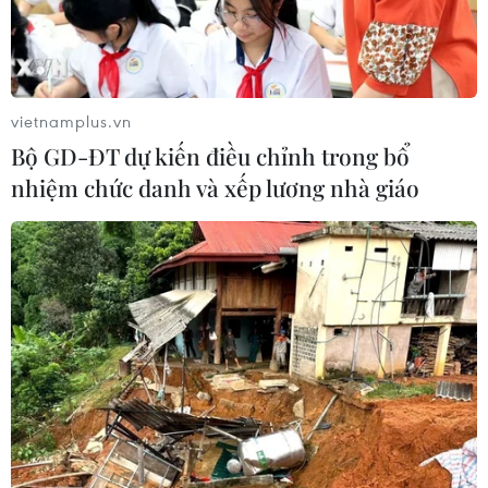
trước những thủ đoạn lừa đảo trực tuyến.
Với tên gọi “An toàn lên mạng, An tâm vui sống
cùng Google," video đã giả lập 3 tình huống lừa
đảo trực tuyến mà người lớn tuổi thường gặp
vietnamplus.vn
phải và hướng dẫn cách xử lý đối với từng tình
Bộ GD-ĐT dự kiến điều chỉnh trong bổ
huống.
nhiệm chức danh và xếp lương nhà giáo
Các tình huống gồm: Trang web giả mạo, ứng
dụng không rõ nguồn gốc, kẻ gian chiếm tài
khoản. Nội dung video được nghệ sĩ Xuân Bắc
thể hiện thông qua những lời thơ dí dỏm và dễ
nhớ, nhấn mạnh thông điệp “Nâng cao cảnh
giác - Cập nhật thường xuyên - An tâm vui
sống."
Cũng trong các hoạt động hướng đến Ngày An
toàn mạng thế giới 2024, Google đã thực hiện