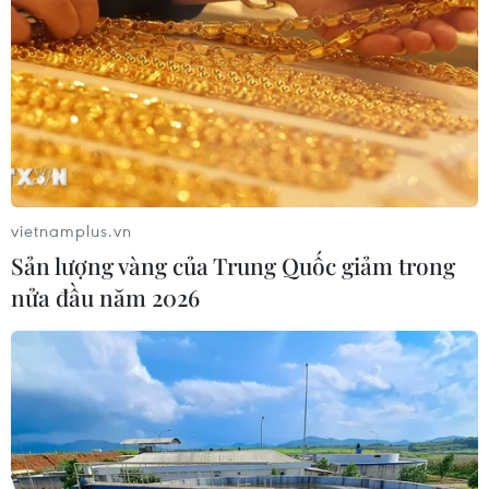
vietnamplus.vn
Sản lượng vàng của Trung Quốc giảm trong
nửa đầu năm 2026
#Vui sống
#Cục An toàn thông tin
#Người lớn tuổi
#Google
#Lừa đảo
#Giả lập
#An toàn thông tin
#An tâm
#Lừa
#lừa đảo qua mạng
#lừa đảo trực tuyến
#lừa đảo người già