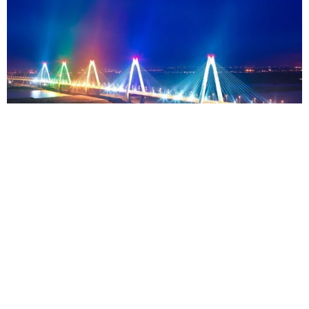
39411348
Email:
vietnamplus2008@gmail.com
© Bản quyền thuộc về VietnamPlus, TTXVN. Cấm sao chép dưới
mọi hình thức nếu không có sự chấp thuận bằng văn bản.
vietnamplus.vn
Nghị quyết số 18-NQ/TW: Kiến tạo nền tảng
cho một xã hội phát triển bền vững