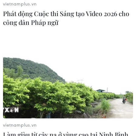
vietnamplus.vn
Phát động Cuộc thi Sáng tạo Video 2026 cho
công dân Pháp ngữ
Một số chiêu trò lừa đảo trực tuyến phổ
biến trong dịp Tết Giáp Thìn 2024
30/01/2024 07:01
Thời gian cận Tết, các chiêu trò lừa đảo trên không gian
mạng xảy ra đột biến. Vì vậy, Meta đã chia sẻ một số
cách thức để giúp người dùng nhận diện một số chiêu
trò lừa đảo trực tuyến phổ biến.
vietnamplus.vn
Làm giàu từ cây na ở vùng cao tại Ninh Bình