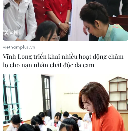
vietnamplus.vn
Vĩnh Long triển khai nhiều hoạt động chăm
lo cho nạn nhân chất độc da cam
(Ảnh: Google)
Nhân ngày An toàn mạng thế giới 6/2, Google
phối hợp cùng Cục An toàn Thông tin (Bộ Thông
tin và Truyền thông) phát hành video hướng
dẫn người cao tuổi cách nhận biết và phòng vệ