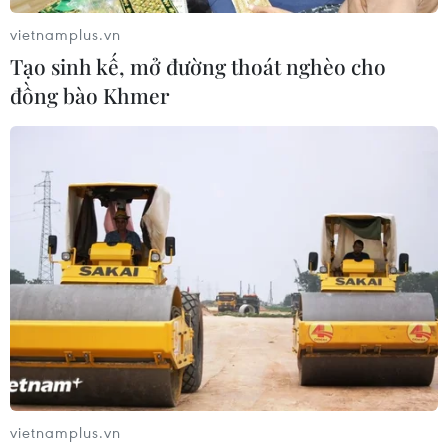
vietnamplus.vn
Tạo sinh kế, mở đường thoát nghèo cho
đồng bào Khmer
TIN CÙNG CHUYÊN MỤC
Ngày An ninh mạng Việt Nam: Kiến
tạo không gian mạng an toàn, nhân
văn
vietnamplus.vn
06/08/2026 02:49