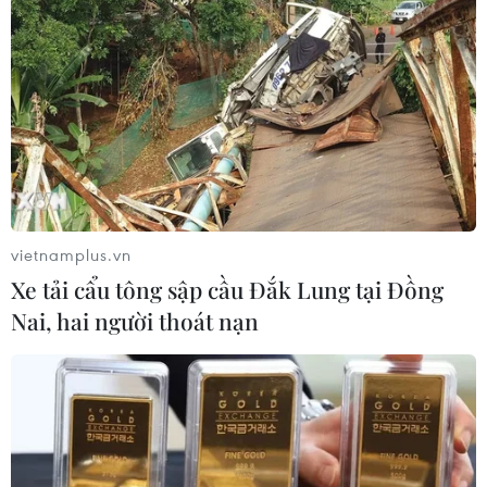
Bế mạc Techfest Hải Phòng 2026:
Lan tỏa tinh thần đổi mới, khát vọng
phát triển
05/08/2026 12:58
AI của Anthropic và OpenAI có thể
xóa dấu vết, giả danh tính khi bị bắt
quả tang
vietnamplus.vn
05/08/2026 11:00
Xe tải cẩu tông sập cầu Đắk Lung tại Đồng
Nai, hai người thoát nạn
Hà Nội tạo không gian
thử nghiệm cho AI, bán dẫn, robot và
công nghệ chiến lược
05/08/2026 10:58