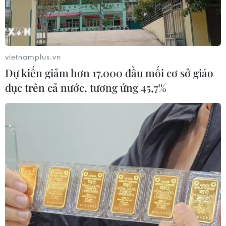
Lào Cai: Bắt giữ nhóm đối tượng người nước
ngoài lừa đảo trên không gian mạng
vietnamplus.vn
Dự kiến giảm hơn 17.000 đầu mối cơ sở giáo
dục trên cả nước, tương ứng 45,7%
TIN LIÊN QUAN