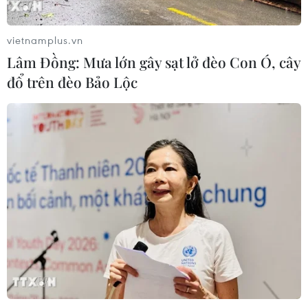
06/08/2026 04:13
vietnamplus.vn
Cảnh báo thủ đoạn lừa đảo đưa lao
Lâm Đồng: Mưa lớn gây sạt lở đèo Con Ó, cây
động thời vụ sang Hàn Quốc
đổ trên đèo Bảo Lộc
06/08/2026 04:11
Xem thêm
CƠ QUAN CHỦ QUẢN: THÔNG TẤN XÃ VIỆT NAM
Tổng Biên tập: TRẦN TIẾN DUẨN