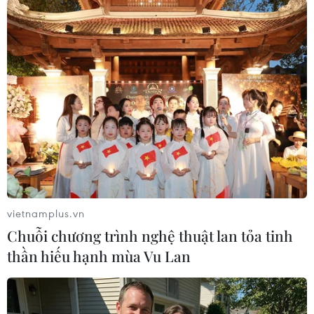
vietnamplus.vn
Chuỗi chương trình nghệ thuật lan tỏa tinh
#xuất khẩu lao động
#Tiền cọc
#Nail
thần hiếu hạnh mùa Vu Lan
#Công ty quảng cáo
#Zoom
#xuất khẩu lao động
Canada