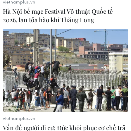
quan hệ với lãnh đạo, cán bộ cơ quan Nhà nước, hứa
vietnamplus.vn
hẹn lo cho bị can, bị cáo tại ngoại, hưởng án treo, giảm
Hà Nội bế mạc Festival Võ thuật Quốc tế
hình phạt tù, và chiếm đoạt 2 tỷ đồng.
2026, lan tỏa hào khí Thăng Long
vietnamplus.vn
Vấn đề người di cư: Đức khôi phục cơ chế trả