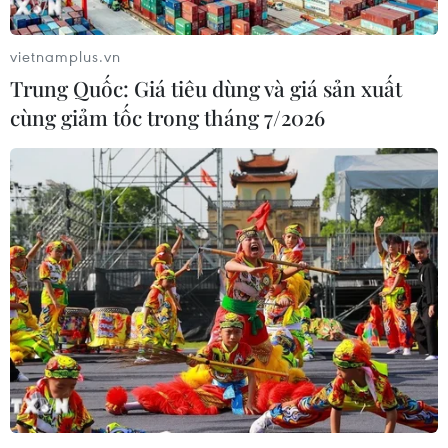
vietnamplus.vn
Trung Quốc: Giá tiêu dùng và giá sản xuất
cùng giảm tốc trong tháng 7/2026
Nghệ An: Khởi tố đối tượng giả danh luật
sư lừa đảo "chạy án,"chiếm đoạt tài sản
16/04/2024 09:58
Trần Thị Thủy thông tin đến các nạn nhân là mình có