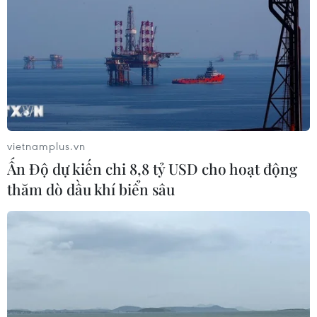
vietnamplus.vn
Ấn Độ dự kiến chi 8,8 tỷ USD cho hoạt động
thăm dò dầu khí biển sâu