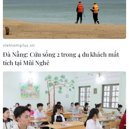
vietnamplus.vn
Đà Nẵng: Cứu sống 2 trong 4 du khách mất
tích tại Mũi Nghê
TIN CÙNG CHUYÊN MỤC
Hà Nội: Xử lý dứt điểm 3 vụ việc vi
phạm tại hồ Đồng Đò trước 30/9