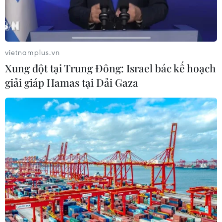
vietnamplus.vn
Xung đột tại Trung Đông: Israel bác kế hoạch
giải giáp Hamas tại Dải Gaza
Cảnh báo việc giả danh cán bộ Học viện
An ninh và BHXH để lừa đảo
16/04/2024 23:35
"Đánh" vào tâm lý những người từng bị lừa đảo, các đối
tượng dựa trên hình ảnh của Học viện An ninh nhân
dân để gây dựng niềm tin, thông báo hỗ trợ các nạn
nhân nhận lại tiền bị lừa.