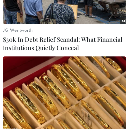
JG Wentworth
$30k In Debt Relief Scandal: What Financial
Institutions Quietly Conceal
Ảnh minh họa. (Nguồn: Vietnam+)
Ngày 22/4, theo tin từ Công an thành phố Hà
Nội, lực lượng chức năng của Công an thành
phố vừa phát hiện một số quảng cáo được đăng
tải trên các trang mạng xã hội về việc đi lao
động tại Canada hoặc Đức.
Theo nội dung giới thiệu, người lao động có nhu
cầu sẽ gửi thông tin cho công ty cùng số tiền cọc