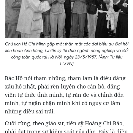
Chủ tịch Hồ Chí Minh gặp mặt thân mật các đại biểu dự Đại hội
liên hoan Anh hùng, Chiến sỹ thi đua ngành nông nghiệp và Đổi
công toàn quốc tại Hà Nội, ngày 23/5/1957. (Ảnh: Tư liệu
TTXVN)
Bác Hồ nói tham nhũng, tham lam là điều đáng
xấu hổ nhất, phải rèn luyện cho cán bộ, đảng
viên tự thức tỉnh mình, tự răn đe và chỉnh đốn
mình, tự ngăn chặn mình khi có nguy cơ làm
những điều sai trái.
Cuối cùng, theo giáo sư, tiến sỹ Hoàng Chí Bảo,
phải đặt trong sự kiểm soát của dân. Đây là điều