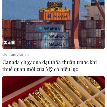
vietnamplus.vn
Canada chạy đua đạt thỏa thuận trước khi
thuế quan mới của Mỹ có hiệu lực