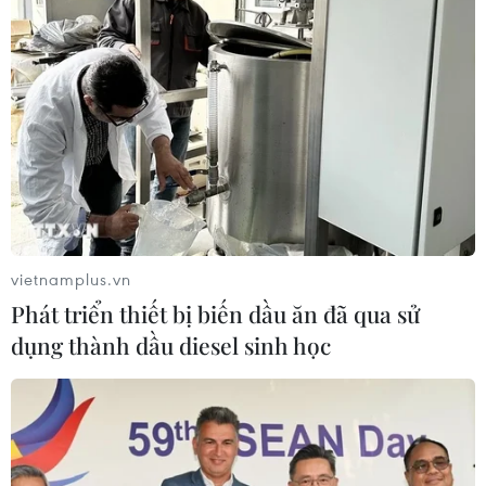
nặn mụn không?
23/03/2026 01:29
Công an Thành phố Hồ Chí Minh
cảnh báo hiểm họa từ mỹ phẩm giả
20/03/2026 22:54
vietnamplus.vn
Hiểu đúng về pro-retinol, retinol và
Phát triển thiết bị biến dầu ăn đã qua sử
retinoic axít trước khi bôi lên da
dụng thành dầu diesel sinh học
14/03/2026 01:38
Làm sạch da an toàn với 3 công thức
tẩy tế bào chết tự chế