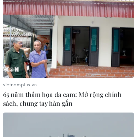
sau một đêm. Quá trình này có thể kéo dài cả
năm trời, yêu cầu sự kiên nhẫn và cả lòng tin
vào bản thân mình, không được tự ti khi nhìn
vào gương hay so sánh với các cô gái khác.
Không phải ai cũng có làn da mịn màng bẩm
sinh, bạn hãy tự nhận ra nhu cầu của mình và
điều chỉnh cho hợp lý. Và đến khi mụn đã biến
mất rồi, vẫn giữ vững những thói quen tốt để
duy trì làn da đẹp, bền và khỏe mạnh nhé./.
vietnamplus.vn
(Đẹp/Vietnam+)
65 năm thảm họa da cam: Mở rộng chính
sách, chung tay hàn gắn