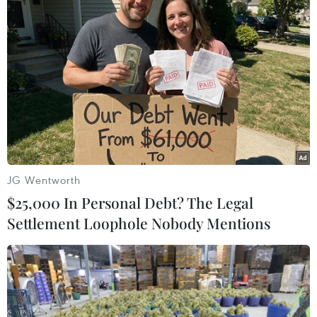
kết hợp với các loại thuốc hay kem bôi bên
ngoài có chứa salicylic acid để trị mụn hiệu quả
nhất.
4. Chọn kem chống nắng phù hợp
Một số loại kem chống nắng có thể gây bít tắc lỗ
chân lông, gây ra mụn.
JG Wentworth
$25,000 In Personal Debt? The Legal
Settlement Loophole Nobody Mentions