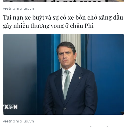
vietnamplus.vn
Tai nạn xe buýt và sự cố xe bồn chở xăng dầu
gây nhiều thương vong ở châu Phi
10 lời khuyên giúp phái đẹp đánh bay nỗi
lo về làn da dầu
12/08/2020 02:57
Bạn nên dùng các loại kem nền dưỡng ẩm có chứa
thành phần silicone, tạo thành một lưới bảo vệ trên da
và giữ phần trang điểm không bị trôi.
vietnamplus.vn