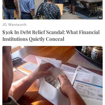
JG Wentworth
$30k In Debt Relief Scandal: What Financial
Institutions Quietly Conceal
Nổi mụn luôn là ám ảnh rất lớn của nhiều chị
em phụ nữ. Đặc biệt, nhiều người gặp khó khăn
trong quá trình trị mụn vì không hiểu rõ tình
trạng mụn cũng như phương pháp điều trị hiệu
quả.
1. Rửa mặt đúng cách