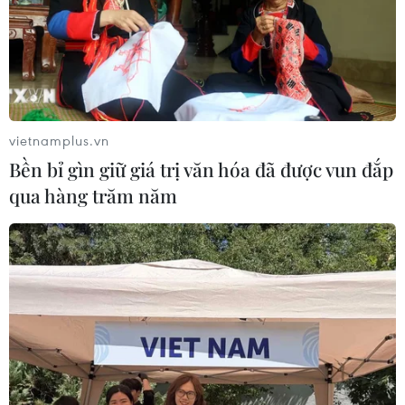
vietnamplus.vn
Bền bỉ gìn giữ giá trị văn hóa đã được vun đắp
qua hàng trăm năm
Bạn nêm cố gắng dành ra 5 phút để tẩy trang và
rửa mặt sạch sẽ trước khi bắt đầu một lớp tập.
[Cách chăm sóc và chọn sữa rửa mặt phù
hợp nhất cho làn da mụn]
Nếu bạn để kem nền làm bít tắc da, mồ hôi
không thể thoát ra thì lỗ chân lông sẽ không