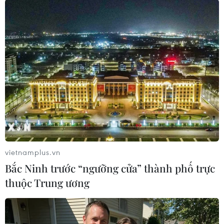
nhiều loại thuốc tránh thai khác nhau cho đến
khi tìm được loại cho phản ứng giảm mụn thích
hợp.
vietnamplus.vn
Bắc Ninh trước “ngưỡng cửa” thành phố trực
thuộc Trung ương
Tuy nhiên, cách này đòi hỏi bạn phải thật kiên
nhẫn, vì bạn có thể phải áp dụng kiên trì trong
vòng bốn tháng trở lên mới thấy kết quả. Nên