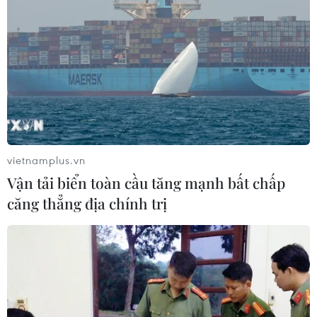
#sữa rửa mặt
#kem trị mụn
#kem chống nắng
vietnamplus.vn
#thể dục thể thao
Vận tải biển toàn cầu tăng mạnh bất chấp
căng thẳng địa chính trị
Theo dõi VietnamPlus