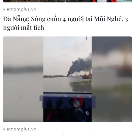
vietnamplus.vn
Đà Nẵng: Sóng cuốn 4 người tại Mũi Nghê, 3
người mất tích
TIN CÙNG CHUYÊN MỤC
Chưa có bằng chứng truyền máu trẻ
giúp chống lão hóa
06/08/2026 23:16
vietnamplus.vn