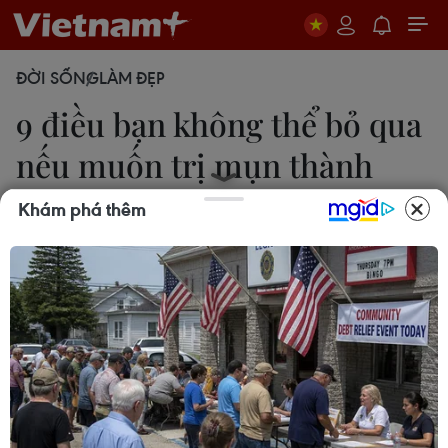
ĐỜI SỐNG
LÀM ĐẸP
9 điều bạn không thể bỏ qua
nếu muốn trị mụn thành
công
Khám phá thêm
25/05/2021 03:35
Để giảm mụn và ngăn ngừa mụn, không nên dùng
sữa rửa mặt có chứa quá nhiều hạt tẩy tế bào chết
thô cứng, không dùng loại có hương liệu tổng hợp
hay chứa benzoyl peroxide.