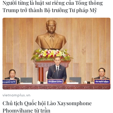
Người từng là luật sư riêng của Tổng thống
Trump trở thành Bộ trưởng Tư pháp Mỹ
Những mẹo chăm sóc da cực hay với dầu
dừa dành cho các nàng
12/08/2020 23:18
Bạn hãy nhỏ thêm một vài giọt dầu dừa vào loại son
dưỡng môi mà bạn đang sử dụng, làm vậy sẽ tăng
cường độ ẩm cho đôi môi và giúp bạn thoát khỏi tình
vietnamplus.vn
trạng môi khô nứt nẻ.
Chủ tịch Quốc hội Lào Xaysomphone
Phomvihane từ trần