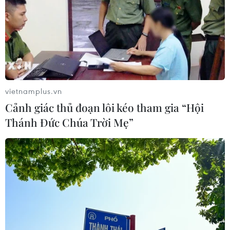
TIN LIÊN QUAN
vietnamplus.vn
Cảnh giác thủ đoạn lôi kéo tham gia “Hội
Thánh Đức Chúa Trời Mẹ”
Bí quyết chọn sản phẩm chống nắng cho
làn da mụn đỏng đảnh