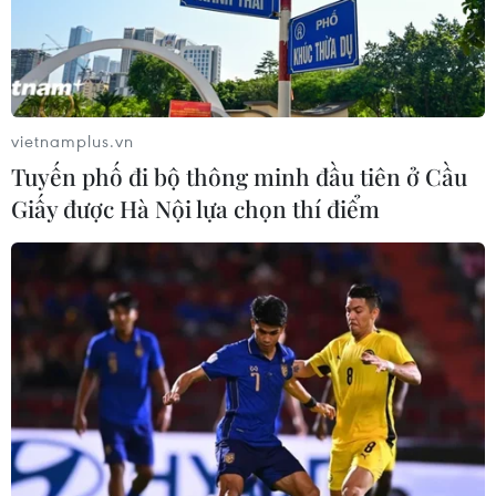
11/11/2019 03:41
Việc chăm sóc da mụn sẽ trở nên đơn giản và dễ dàng
hơn nếu các nàng “thuộc làu” quy trình dưỡng da cơ
bản gồm làm sạch-chăm sóc chuyên biệt da mụn-chống
nắng bảo vệ da.
vietnamplus.vn
Tuyến phố đi bộ thông minh đầu tiên ở Cầu
Giấy được Hà Nội lựa chọn thí điểm