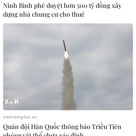
Ninh Bình phê duyệt hơn 500 tỷ đồng xây
dựng nhà chung cư cho thuê
Những suất ăn gắn kết tình người trong
mùa dịch COVID-19
vietnamplus.vn
09/04/2020 01:46
Quân đội Hàn Quốc thông báo Triều Tiên
Phát cơm nhưng cũng chú ý phòng, chống dịch bệnh
phóng vật thể chưa xác định