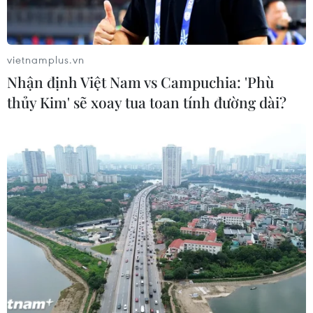
#Dịch COVID-19
#Bán vé số
#Suất cơm 0 đồng
#Người nghèo
#Khẩu trang
TP. Cần Thơ
Sóc Trăng
vietnamplus.vn
Nhận định Việt Nam vs Campuchia: 'Phù
thủy Kim' sẽ xoay tua toan tính đường dài?
Theo dõi VietnamPlus
TIN LIÊN QUAN