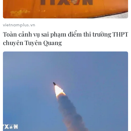
chung và Sóc Trăng nói riêng tạm ngưng hoạt
động, ảnh hưởng đến cuộc sống của nhiều
người.
vietnamplus.vn
Tại Sóc Trăng, cùng chung tay với các cấp chính
Toàn cảnh vụ sai phạm điểm thi trường THPT
quyền hỗ trợ người dân vượt qua giai đoạn khó
chuyên Tuyên Quang
khăn này, gia đình chị Trần Ngọc Trân (phường
7, thành phố Sóc Trăng) đã cung cấp những suất
cơm “0 đồng” cho lao động nghèo, gia đình có
hoàn cảnh khó khăn.
Chị Trần Ngọc Trân chia sẻ công việc buôn bán
của gia đình chị tại căngtin Trường Trung học
Phổ thông chuyên Nguyễn Thị Minh Khai phải
tạm dừng hoạt động từ Tết Nguyên đán đến nay
do ảnh hưởng của dịch bệnh.
Tuy nhiên, khi nắm được thông tin từ đầu tháng