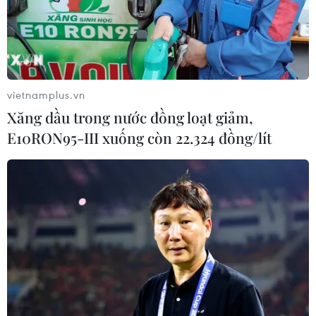
trường, đã có nhiều học sinh ủng hộ cách làm
này, có bình luận tích cực về cuộc sống./.
(TTXVN/Vietnam+)
vietnamplus.vn
Xăng dầu trong nước đồng loạt giảm,
E10RON95-III xuống còn 22.324 đồng/lít