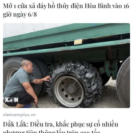
Mở 1 cửa xả đáy hồ thủy điện Hòa Bình vào 16
giờ ngày 6/8
vietnamplus.vn
Đắk Lắk: Điều tra, khắc phục sự cố nhiều
phương tiện thủng lốp trên cao tốc