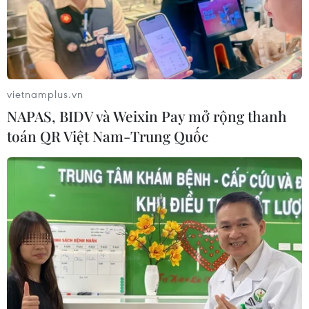
Hà Nội tăng tốc thi công
đường Vành đai 1 đoạn Hoàng Cầu-
Voi Phục
vietnamplus.vn
06/08/2026 09:07
NAPAS, BIDV và Weixin Pay mở rộng thanh
toán QR Việt Nam-Trung Quốc
Khởi tố Chủ tịch Hội đồng quản trị,
Giám đốc Công ty cổ phần Mekolor
06/08/2026 09:06
Đồng Nai yêu cầu đẩy nhanh tiến độ
dự án kết nối vùng, sân bay Long
Thành
06/08/2026 09:05