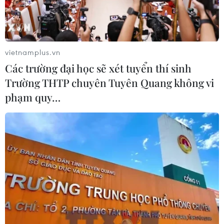
vietnamplus.vn
Các trường đại học sẽ xét tuyển thí sinh
Trường THTP chuyên Tuyên Quang không vi
phạm quy…
Suất ăn miễn phí làm ấm lòng người lao động nghèo giữa mùa
dịch. (Ảnh: An Đăng/TTXVN)
Dịch COVID-19 đang diễn biến phức tạp khiến
không ít ngành, nghề ở các tỉnh, thành nói