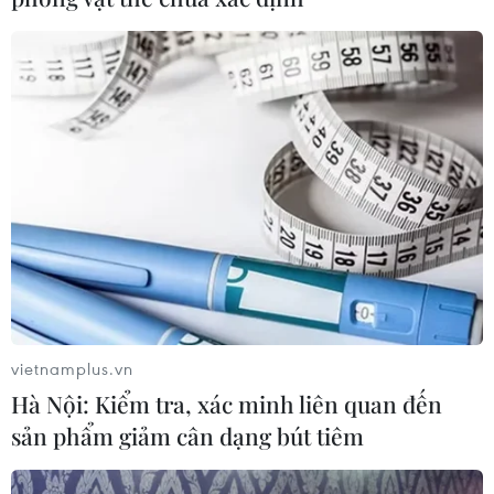
COVID-19, người dân được hướng dẫn xếp hàng theo
khoảng cách, khử trùng bằng nước sát khuẩn khi nhận
cơm.
vietnamplus.vn
Hà Nội: Kiểm tra, xác minh liên quan đến
sản phẩm giảm cân dạng bút tiêm
Quảng Bình thắm tình quân-dân