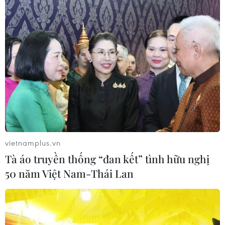
trong cuộc chiến chống COVID-19
09/04/2020 01:56
Từ ngày 21/3/2020, Bộ Chỉ huy Bộ đội Biên phòng tỉnh
Quảng Bình đã tiếp nhận cách ly 153 công dân Việt
Nam về nước nhập cảnh qua Cửa khẩu quốc tế Cha
Lo.
vietnamplus.vn
Tà áo truyền thống “đan kết” tình hữu nghị
50 năm Việt Nam-Thái Lan