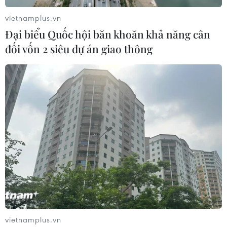
vietnamplus.vn
Đại biểu Quốc hội băn khoăn khả năng cân
đối vốn 2 siêu dự án giao thông
Ấm lòng những suất cơm di động
miễn phí trong cơn bão COVID-19
08/04/2020 03:32
Tại thành phố Đà Nẵng, hàng trăm suất cơm di động
miễn phí mỗi ngày đang là cứu cánh của không ít
những người nghèo yếu thế và là hình ảnh ấm áp tình
người trong lúc chống dịch COVID-19.
vietnamplus.vn