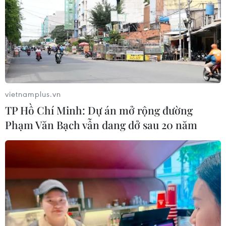
06/08/2026 09:45
Khởi tố người đi bộ gây tai nạn chết
người trên quốc lộ ở Quảng Trị
06/08/2026 09:44
vietnamplus.vn
TP Hồ Chí Minh: Dự án mở rộng đường
Các trường đại học sẽ xét tuyển thí
Phạm Văn Bạch vẫn dang dở sau 20 năm
sinh Trường THTP chuyên Tuyên
Quang không vi phạm quy chế
06/08/2026 09:44
Thi công trở lại dự án sửa chữa Quốc
lộ 30 sau phản ánh của TTXVN
06/08/2026 09:42