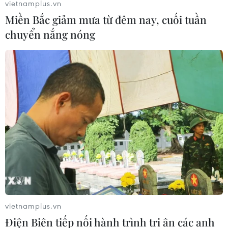
vietnamplus.vn
01/06/2024 02:18
Miền Bắc giảm mưa từ đêm nay, cuối tuần
GDP của Ấn Độ tăng trưởng 8,2% trong năm tài chính
chuyển nắng nóng
2023 kết thúc vào tháng Ba vừa qua, vượt mức dự báo
7,6% trước đó của Chính phủ nước này.
vietnamplus.vn
Điện Biên tiếp nối hành trình tri ân các anh