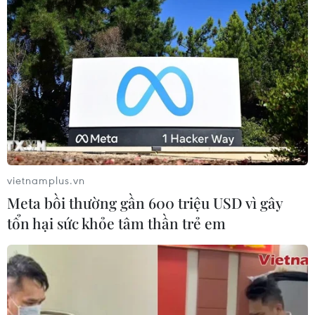
07/08/2026 01:14
Mỹ áp thuế 15% đối với nguyên liệu
quan trọng để sản xuất chip
07/08/2026 00:56
Giá dầu tăng vọt do Iran xem xét cấm
tàu Mỹ và Israel qua eo biển Hormuz
vietnamplus.vn
07/08/2026 00:45
Meta bồi thường gần 600 triệu USD vì gây
tổn hại sức khỏe tâm thần trẻ em
Đảng Cộng hòa đề xuất dự luật trao
thêm thẩm quyền thuế quan cho ông
Trump
07/08/2026 00:33