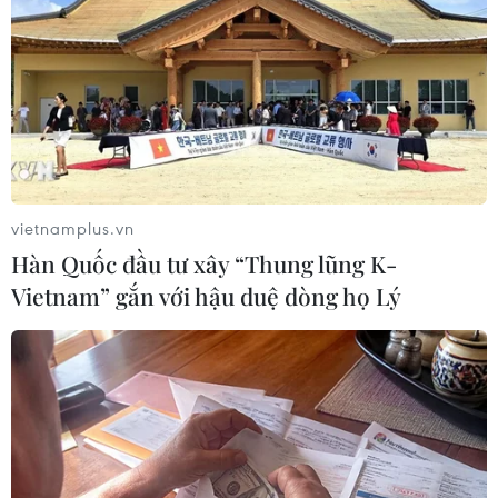
#Thu nhập bình quân đầu người
#OECD
Ấn Độ
Theo dõi VietnamPlus
vietnamplus.vn
Hàn Quốc đầu tư xây “Thung lũng K-
Vietnam” gắn với hậu duệ dòng họ Lý
TIN LIÊN QUAN