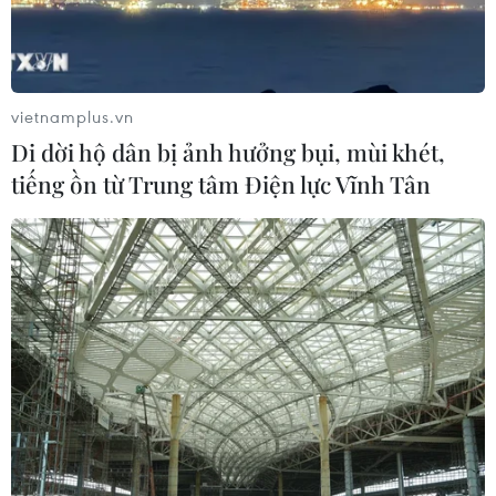
vietnamplus.vn
Di dời hộ dân bị ảnh hưởng bụi, mùi khét,
tiếng ồn từ Trung tâm Điện lực Vĩnh Tân
Ngân hàng trung ương Ấn Độ rút về 100
tấn vàng được lưu trữ ở Anh
01/06/2024 12:22
RBI đã bị chỉ trích nặng nề vào năm 1991 khi buộc phải
cầm cố một phần dự trữ vàng để giúp đất nước vượt