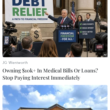
ngoại hối dẫn đến việc vàng phải
di chuyển ra khỏi Ấn Độ.
(TTXVN/Vietnam+)
JG Wentworth
Owning $10k+ In Medical Bills Or Loans?
Stop Paying Interest Immediately