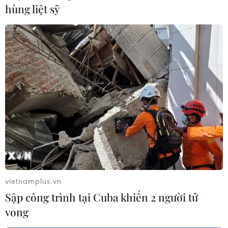
hùng liệt sỹ
vietnamplus.vn
Sập công trình tại Cuba khiến 2 người tử
vong