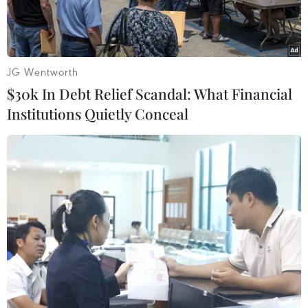
triển.
JG Wentworth
$30k In Debt Relief Scandal: What Financial
Institutions Quietly Conceal
Công nhân làm việc tại một nhà máy ở Jalandhar, bang
Punjab, Ấn Độ. (Ảnh: AFP/TTXVN)
Phóng viên TTXVN tại New Delhi dẫn lời Phó
Thống đốc Ngân hàng dự trữ Ấn Độ (RBI - Ngân