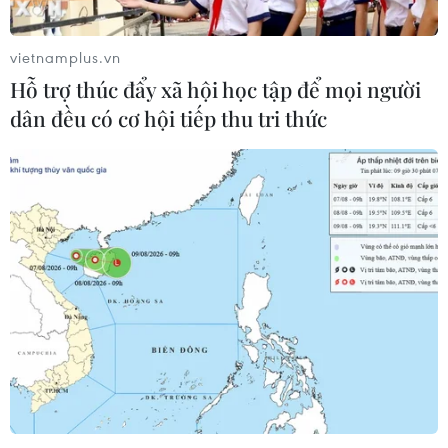
K-Vietnam” gắn với hậu duệ dòng họ
Lý
vietnamplus.vn
07/08/2026 06:30
Hỗ trợ thúc đẩy xã hội học tập để mọi người
dân đều có cơ hội tiếp thu tri thức
Kho bạc Nhà nước: Thu ngân sách
đạt 1.896.176 tỷ đồng, bằng 74,96% dự
toán
07/08/2026 06:21
Liên kết "ba nhà": Động lực thúc đẩy
đổi mới sáng tạo và nâng cao chất
lượng FDI
07/08/2026 05:48
BSR phối trộn thành công dầu Diesel