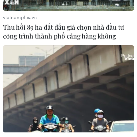
qua cuộc khủng hoảng ngoại hối dẫn đến việc vàng
phải di chuyển ra khỏi Ấn Độ.
vietnamplus.vn
Thu hồi 89 ha đất đấu giá chọn nhà đầu tư
công trình thành phố cảng hàng không
Ấn Độ củng cố vị thế nền kinh tế lớn tăng
trưởng nhanh bậc nhất thế giới