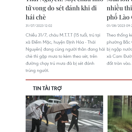
tử vong do sét đánh khi đi
nhiều thi
hái chè
phố Lào 
31/07/2023 12:02
01/08/2023 09:
Chiều 31/7, cháu M.T.T.T (15 tuổi, trú tại
Theo thống k
xã Điềm Mặc, huyện Định Hóa - Thái
phường Bắc 
Nguyên) đang cùng người thân đang hái
bị ngập nướ
chè thì gặp mưa to kèm theo sét, trên
xã Cam Đườn
đường chạy trú mưa đã bị sét đánh
đất tràn vào.
trúng người.