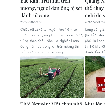
Bắc Kạn: Trú mưa trên
Quảng Ni
nương, người đàn ông bị sét
thể cháy
đánh tử vong
nghi do 
23/06/2023 11:06
27/06/2023 03:
Chiều tối 22/6 tại huyện Pác Nặm có
Rạng sáng 27
mưa dông lớn, ông L.V.T., sinh năm 1964,
(trú tổ 4, k
trú tại thôn Khâu Nèn, xã Nghiên Loan,
phố Hạ Long)
đang trú mưa trong lán trên nương thì
thi thể bị chế
bất ngờ bị sét đánh tử vong.
đánh dẫn đến
Thái Nguyên: Một cháu nhỏ
Mưa lớn 