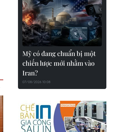
Mỹ có đang chuẩn bị một
chiến lược mới nhằm vào
Iran?
07/08/2026 10:08