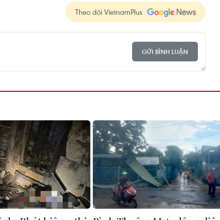
Theo dõi VietnamPlus
GỬI BÌNH LUẬN