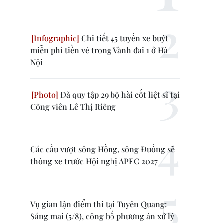
Chi tiết 45 tuyến xe buýt
miễn phí tiền vé trong Vành đai 1 ở Hà
Nội
Đã quy tập 29 bộ hài cốt liệt sĩ tại
Công viên Lê Thị Riêng
Các cầu vượt sông Hồng, sông Đuống sẽ
thông xe trước Hội nghị APEC 2027
Vụ gian lận điểm thi tại Tuyên Quang:
Sáng mai (5/8), công bố phương án xử lý