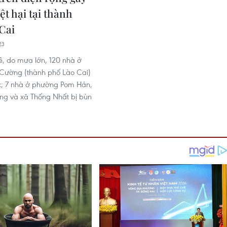
ệt hại tại thành
Cai
23
ê, do mưa lớn, 120 nhà ở
Cường (thành phố Lào Cai)
c; 7 nhà ở phường Pom Hán,
g và xã Thống Nhất bị bùn