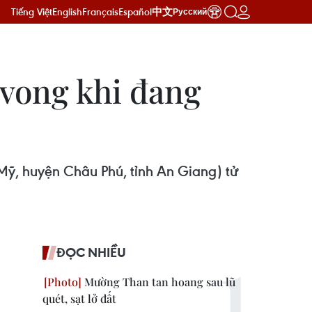
Tiếng Việt
English
Français
Español
中文
Русский
 vong khi đang
Mỹ, huyện Châu Phú, tỉnh An Giang) tử
ĐỌC NHIỀU
Mường Than tan hoang sau lũ
quét, sạt lở đất