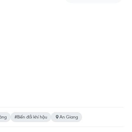
táng
#Biến đổi khí hậu
An Giang