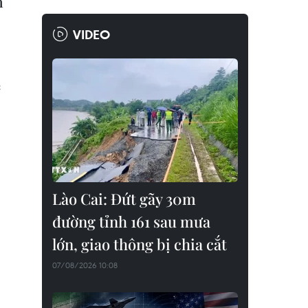
n
VIDEO
c
Lào Cai: Đứt gãy 30m
đường tỉnh 161 sau mưa
lớn, giao thông bị chia cắt
07/08/2026 10:08