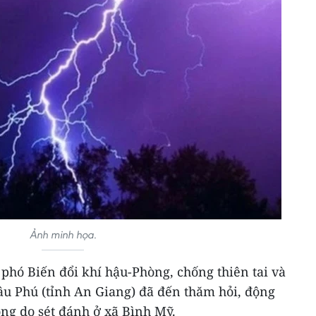
Ảnh minh họa.
phó Biến đổi khí hậu-Phòng, chống thiên tai và
u Phú (tỉnh An Giang) đã đến thăm hỏi, động
ong do sét đánh ở xã Bình Mỹ.