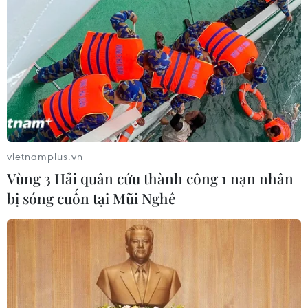
Anh công bố kết quả điều tra ban
đầu vụ đâm dao ở trung tâm London
06/08/2026 06:00
Ba Lan thảo luận việc thành lập căn
cứ quân sự thường trực với Mỹ
vietnamplus.vn
06/08/2026 00:06
Vùng 3 Hải quân cứu thành công 1 nạn nhân
bị sóng cuốn tại Mũi Nghê
Liên hợp quốc: Xung đột Ukraine trải
qua tháng đẫm máu nhất
05/08/2026 23:47