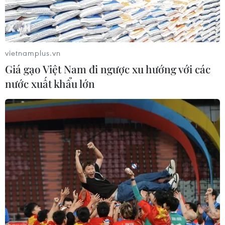
vietnamplus.vn
Giá gạo Việt Nam đi ngược xu hướng với các
nước xuất khẩu lớn
Anh: Thủ tướng Starmer thị sát hiện
trường vụ tấn công bằng dao
30/07/2024 23:19
Thủ tướng Anh Keir Starmer đã thị sát hiện trường vụ tấn
công bằng dao một ngày trước đó tại Southport, phía
Bắc vùng England, làm 3 trẻ em thiệt mạng và 7 người
trong tình trạng bị thương nặng.