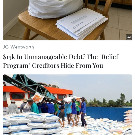
Anh: Đâm dao ở thị trấn Southport khiến
JG Wentworth
ít nhất 8 người bị thương
$15k In Unmanageable Debt? The "Relief
29/07/2024 14:17
Program" Creditors Hide From You
Theo cảnh sát hạt Merseyside, sau khi tiếp nhận cuộc
gọi thông báo về vụ việc xảy ra trên đường Hart, cảnh
sát có vũ trang đã tới hiện trường, bắt giữ một người
đàn ông và thu giữ một con dao.