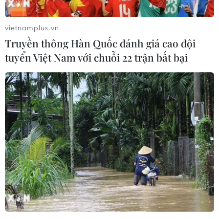
vietnamplus.vn
Truyền thông Hàn Quốc đánh giá cao đội
tuyển Việt Nam với chuỗi 22 trận bất bại
Anh bắt giữ nghi phạm tấn công bằng dao
nhằm vào một binh sỹ
24/07/2024 14:12
Quyền cảnh sát trưởng Richard Woolley cho biết chưa