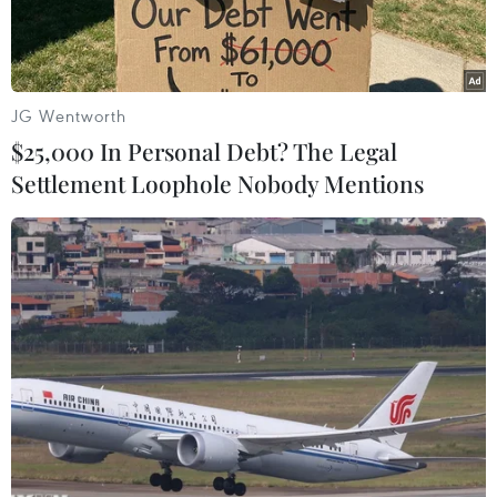
phạm.
JG Wentworth
$25,000 In Personal Debt? The Legal
Settlement Loophole Nobody Mentions
Đám đông tụ tập bên ngoài một nhà thờ Hồi giáo, ném gạch,
đá và pháo hoa vào cảnh sát. (Nguồn: PA)
Theo phóng viên TTXVN tại Anh, các cuộc biểu
tình bạo lực nổ ra ở thị trấn Southport vào đêm
30/7 (giờ địa phương) khi hàng trăm người biểu