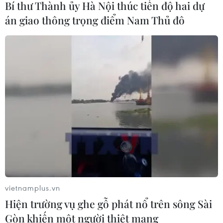
Bí thư Thành ủy Hà Nội thúc tiến độ hai dự
Phó Tổng Biên tập: NGUYỄN THỊ TÁM, KHÚC THANH
án giao thông trọng điểm Nam Thủ đô
THỦY
Sở hữu trí tuệ
Quy định sử dụng
RSS
Hỗ trợ
Ngôn ngữ
TTXVN
Dịch vụ tin
Quảng cáo
Liên hệ
Giấy phép số: 1374/GP-BTTTT do Bộ Thông tin và Truyền thông
vietnamplus.vn
cấp ngày 11/9/2008.
Hiện trường vụ ghe gỗ phát nổ trên sông Sài
Quảng cáo: Phó TBT Nguyễn Thị Tám: 093.5958688, Email:
tamvna@gmail.com
Gòn khiến một người thiệt mạng