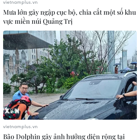
vietnamplus.vn
rõ động cơ của vụ tấn công, song cảnh sát đang điều
Mưa lớn gây ngập cục bộ, chia cắt một số khu
tra xem liệu nghi phạm có các vấn đề "liên quan đến
vực miền núi Quảng Trị
sức khỏe tâm thần" hay không.
vietnamplus.vn
Bão Dolphin gây ảnh hưởng diện rộng tại