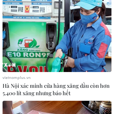
loại trừ khả năng này.
Hiện cảnh sát chống khủng bố đang tiếp tục hỗ
trợ cuộc điều tra./.
Anh: Hai trẻ em thiệt
mạng sau vụ đâm dao ở
Southport
Nghi can là một thiếu niên 17 tuổi,
sinh ra tại Cardiff, xứ Wales, và
vietnamplus.vn
sống ở làng Banks thuộc hạt
Hà Nội xác minh cửa hàng xăng dầu còn hơn
Lancashire, đã bị bắt vì tình nghi
cố ý giết người liên quan đến vụ
5.400 lít xăng nhưng báo hết
tấn công.