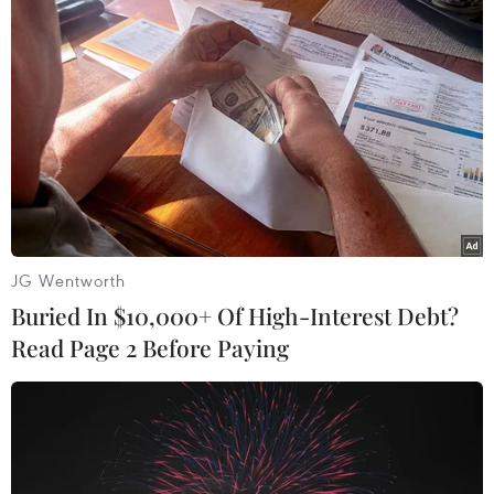
(TTXVN/Vietnam+)
JG Wentworth
Buried In $10,000+ Of High-Interest Debt?
Read Page 2 Before Paying
#tấn công bằng dao
#Southport
#người biểu tình đụng độ với cảnh sát
#nhà thờ Hồi giáo
Anh