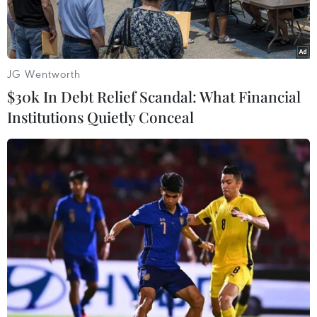
JG Wentworth
$30k In Debt Relief Scandal: What Financial
Institutions Quietly Conceal
Thủ tướng Anh Theresa May. (Nguồn: Bloomberg)
Anh và Trung Quốc cùng nhất trí tăng cường
giao lưu nhân dân và trao đổi văn hóa nhằm
thắt chặt hơn nữa nền tảng xã hội trong quan
hệ giữa hai nước.