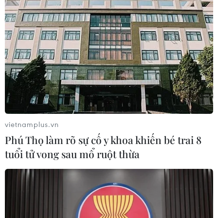
vietnamplus.vn
Phú Thọ làm rõ sự cố y khoa khiến bé trai 8
tuổi tử vong sau mổ ruột thừa