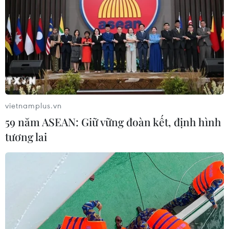
vietnamplus.vn
59 năm ASEAN: Giữ vững đoàn kết, định hình
tương lai
TIN CÙNG CHUYÊN MỤC
Đà Nẵng: Hỗ trợ 700 triệu đồng cho
đồng bào nghèo xã Hùng Sơn
08/08/2026 09:58