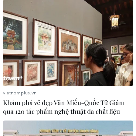
vietnamplus.vn
Khám phá vẻ đẹp Văn Miếu-Quốc Tử Giám
qua 120 tác phẩm nghệ thuật đa chất liệu