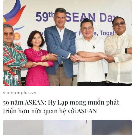
Nghệ nhân Đặng Văn Hậu
thổi sức sống mới cho nghệ thuật tò
he truyền thống
07/08/2026 03:19
Sập công trình tại Cuba khiến 2
người tử vong
07/08/2026 01:48
vietnamplus.vn
Syria: Nổ xe buýt gần thủ đô
59 năm ASEAN: Hy Lạp mong muốn phát
Damascus khiến 2 người chết và 13
triển hơn nữa quan hệ với ASEAN
người bị thương
07/08/2026 00:50