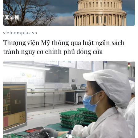
vietnamplus.vn
Thượng viện Mỹ thông qua luật ngân sách
tránh nguy cơ chính phủ đóng cửa
An ninh Anh phá âm mưu ám sát Thủ
tướng Theresa May
06/12/2017 01:00
Người đứng đầu cơ quan an ninh nội địa MI5 của Anh,
ông Andrew Parker, cho biết lực lượng an ninh nước này
đã chặn đứng một âm mưu ám sát Thủ tướng Theresa
May.