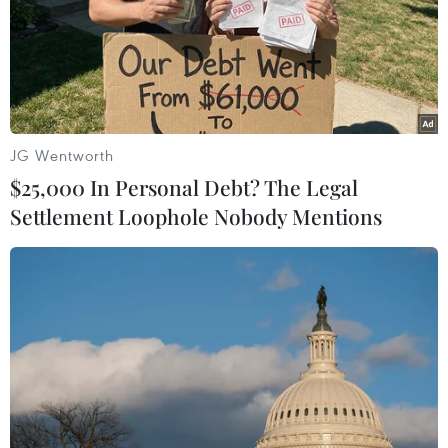
JG Wentworth
Kim ngạch thương mại Nga-Trung tăng
$25,000 In Personal Debt? The Legal
lên 200 tỷ USD vào 2020?
Settlement Loophole Nobody Mentions
17/12/2015 11:35
Trung Quốc và Nga vừa ký kết hơn 30 văn kiện hợp tác
về các lĩnh vực năng lượng, đầu tư, tài chính, công nghệ
cao, hai bên muốn tăng kim ngạch thương mại hai
chiều lên 200 tỷ USD vào năm 2020.