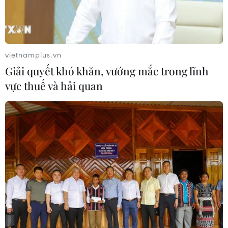
các quỹ đầu cơ lớn của Mỹ
06/08/2026 06:47
vietnamplus.vn
Xem thêm
Giải quyết khó khăn, vướng mắc trong lĩnh
vực thuế và hải quan
CƠ QUAN CHỦ QUẢN: THÔNG TẤN XÃ VIỆT NAM
Tổng Biên tập: TRẦN TIẾN DUẨN
Phó Tổng Biên tập: NGUYỄN THỊ TÁM, KHÚC THANH
THỦY
Sở hữu trí tuệ
Quy định sử dụng