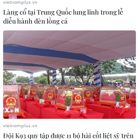
vietnamplus.vn
Làng cổ tại Trung Quốc lung linh trong lễ
diễu hành đèn lồng cá
vietnamplus.vn
Đội K93 quy tập được 11 bộ hài cốt liệt sỹ trên