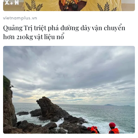
07/08/2026 12:13
vietnamplus.vn
Quảng Trị triệt phá đường dây vận chuyển
Hy Lạp tạm giam một thị trưởng tình
hơn 210kg vật liệu nổ
nghi gây thảm họa cháy rừng
07/08/2026 12:02
Sri Lanka tăng cường ngăn chặn
trang web cá cược trực tuyến
07/08/2026 11:39
Indonesia nỗ lực khống chế cháy
rừng tại Vườn Quốc gia Núi Bromo
07/08/2026 10:56