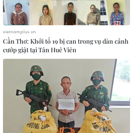
chàng trai Đồng Tháp tự tin làm chủ
cuộc đời
08/08/2026 06:00
vietnamplus.vn
Dắt chó đi dạo không đúng quy
Cần Thơ: Khởi tố 19 bị can trong vụ dàn cảnh
định, bị phạt đến 2 triệu đồng?
cướp giật tại Tân Huê Viên
08/08/2026 04:16
Thổ Nhĩ Kỳ tăng cường truy quét IS,
bắt giữ hơn 100 nghi phạm
07/08/2026 14:55
Tây Ban Nha triệt phá đường dây
buôn người xuyên Địa Trung Hải